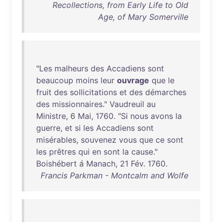
Recollections, from Early Life to Old
Age, of Mary Somerville
"
Les
malheurs
des
Accadiens
sont
beaucoup
moins
leur
ouvrage
que
le
fruit
des
sollicitations
et
des
démarches
des
missionnaires
."
Vaudreuil
au
Ministre
, 6
Mai
,
1760
. "
Si
nous
avons
la
guerre
,
et
si
les
Accadiens
sont
misérables
,
souvenez
vous
que
ce
sont
les
prêtres
qui
en
sont
la
cause
."
Boishébert
á
Manach
,
21
Fév
.
1760
.
Francis Parkman - Montcalm and Wolfe