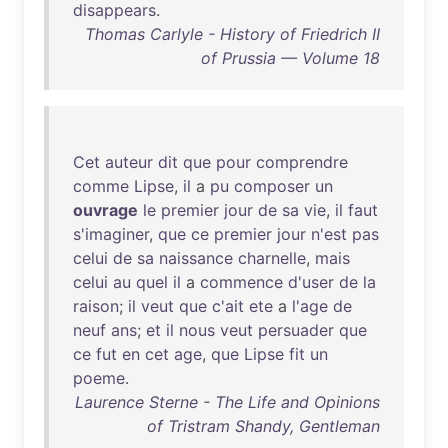
disappears
.
Thomas Carlyle - History of Friedrich II
of Prussia — Volume 18
Cet
auteur
dit
que
pour
comprendre
comme
Lipse
,
il
a
pu
composer
un
ouvrage
le
premier
jour
de
sa
vie
,
il
faut
s'imaginer
,
que
ce
premier
jour
n'est
pas
celui
de
sa
naissance
charnelle
,
mais
celui
au
quel
il
a
commence
d'user
de
la
raison
;
il
veut
que
c'ait
ete
a
l'age
de
neuf
ans
;
et
il
nous
veut
persuader
que
ce
fut
en
cet
age
,
que
Lipse
fit
un
poeme
.
Laurence Sterne - The Life and Opinions
of Tristram Shandy, Gentleman