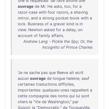
She
is
requested
'
de
faire
avoire
une
ouvrage
de
Mr
.
He
asks
,
too
,
for
a
razor-case
with
four
razors
, a
shaving
mirror
,
and
a
strong
pocket-book
with
a
lock
.
Business
of
a
graver
kind
is
in
view
.
Newton
asked
for
a
delay
,
on
account
of
family
affairs
.
Andrew Lang - Pickle the Spy; Or, the
Incognito of Prince Charles
'
Je
ne
sache
pas
que
Reeve
ait
ecrit
aucun
ouvrage
de
longue
haleine
,
sauf
certaines
traductions
difficiles
,
importantes
:
quelques-unes
rappellent
a
cette
compagnie
des
noms
qui
lui
sont
chers
la
"
Vie
de
Washington
,"
par
Guizot
;
la
"
Democratic
,"
de
Tocqueville
,