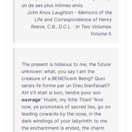
un
de
ses
plus
intimes
amis
.
John Knox Laughton - Memoirs of the
Life and Correspondence of Henry
Reeve, C.B., D.C.L. : In Two Volumes.
Volume II.
The
present
is
hideous
to
me
,
the
future
unknown
:
what
,
you
say
I
am
the
creature
of
a
BENEficent
Being
?
Quoi
serais-fe
forme
par
un
Dieu
bienfaisati
?
Ah
!
s'il
etait
si
bon
,
tendre
pour
son
ouvrage
"
Husht
,
my
little
Titan
! "
And
now
,
ye
promoters
of
sacred
lies
,
go
on
leading
cowards
by
the
nose
,
in
the
dark
windings
of
your
labyrinth
:
to
me
the
enchantment
is
ended
,
the
charm