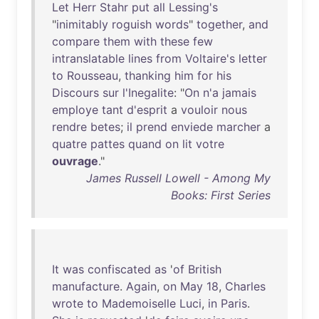
Let
Herr
Stahr
put
all
Lessing's
"
inimitably
roguish
words
"
together
,
and
compare
them
with
these
few
intranslatable
lines
from
Voltaire's
letter
to
Rousseau
,
thanking
him
for
his
Discours
sur
l'Inegalite
: "
On
n'a
jamais
employe
tant
d'esprit
a
vouloir
nous
rendre
betes
;
il
prend
enviede
marcher
a
quatre
pattes
quand
on
lit
votre
ouvrage
."
James Russell Lowell - Among My
Books: First Series
It
was
confiscated
as
'
of
British
manufacture
.
Again
,
on
May
18
,
Charles
wrote
to
Mademoiselle
Luci
,
in
Paris
.