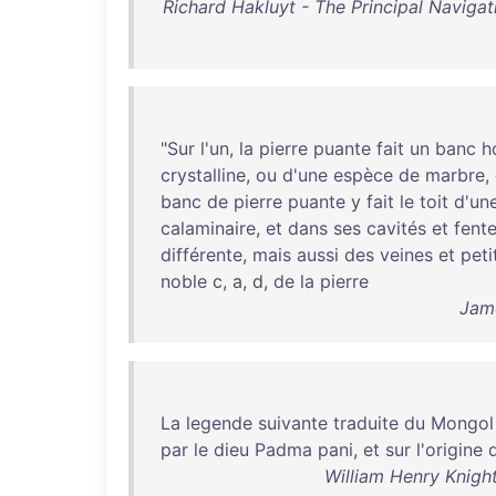
Richard Hakluyt - The Principal Navigat
"
Sur
l'un
,
la
pierre
puante
fait
un
banc
h
crystalline
,
ou
d'une
espèce
de
marbre
,
banc
de
pierre
puante
y
fait
le
toit
d'un
calaminaire
,
et
dans
ses
cavités
et
fent
différente
,
mais
aussi
des
veines
et
peti
noble
c, a, d,
de
la
pierre
Jame
La
legende
suivante
traduite
du
Mongol
par
le
dieu
Padma
pani
,
et
sur
l'origine
William Henry Knight