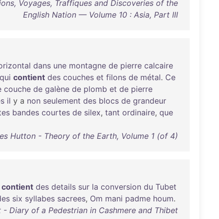
ions, Voyages, Traffiques and Discoveries of the
English Nation — Volume 10 : Asia, Part III
orizontal
dans
une
montagne
de
pierre
calcaire
qui
contient
des
couches
et
filons
de
métal
.
Ce
e
couche
de
galène
de
plomb
et
de
pierre
es
il
y a
non
seulement
des
blocs
de
grandeur
tes
bandes
courtes
de
silex
,
tant
ordinaire
,
que
s Hutton - Theory of the Earth, Volume 1 (of 4)
contient
des
details
sur
la
conversion
du
Tubet
des
six
syllabes
sacrees
,
Om
mani
padme
houm
.
 - Diary of a Pedestrian in Cashmere and Thibet