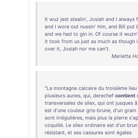
It
wuz
jest
stealin
',
Josiah
and
I
always
and
I
wore
out
nussin
'
him
,
and
Bill
put
and
we
had
to
gin
in
.
Of
course
it
wuzn'
it
took
from
us
just
as
much
as
though
i
over
it
,
Josiah
nor
me
can't
.
Marietta Ho
"
La
montagne
calcaire
du
troisième
lieu
plusieurs
aunes
,
qui
,
derechef
contient
transversales
de
silex
,
qui
ont
jusques
est
d'une
couleur
gris-brune
,
d'un
grain
sont
irrégulières
,
mais
plus
la
pierre
s'a
coquillé
.
Le
silex
ordinaire
est
d'un
brun
résistant
,
et
ses
cassures
sont
égales