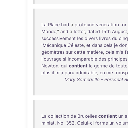
La
Place
had
a
profound
veneration
for
Monde
,"
and
a
letter
,
dated
15th
August
successivement
les
divers
livres
du
cin
'
Mécanique
Céleste
,
et
dans
cela
je
don
géomètres
sur
cette
matière
,
cela
m'a
f
l'ouvrage
si
incomparable
des
principes
Newton
,
qui
contient
le
germe
de
toute
plus
il
m'a
paru
admirable
,
en
me
transp
Mary Somerville - Personal Re
La
collection
de
Bruxelles
contient
un
a
miniat
.
No
.
352
.
Celui-ci
forme
un
volu