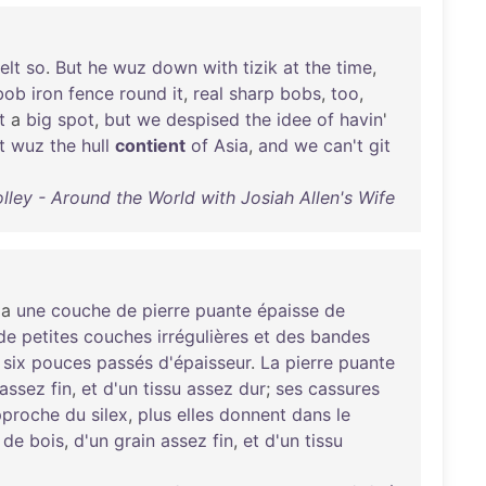
felt
so
.
But
he
wuz
down
with
tizik
at
the
time
,
bob
iron
fence
round
it
,
real
sharp
bobs
,
too
,
t
a
big
spot
,
but
we
despised
the
idee
of
havin
'
t
wuz
the
hull
contient
of
Asia
,
and
we
can't
git
lley - Around the World with Josiah Allen's Wife
a
une
couche
de
pierre
puante
épaisse
de
de
petites
couches
irrégulières
et
des
bandes
â
six
pouces
passés
d'épaisseur
.
La
pierre
puante
assez
fin
,
et
d'un
tissu
assez
dur
;
ses
cassures
pproche
du
silex
,
plus
elles
donnent
dans
le
de
bois
,
d'un
grain
assez
fin
,
et
d'un
tissu