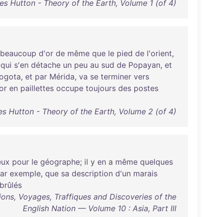
s Hutton - Theory of the Earth, Volume 1 (of 4)
beaucoup
d'or
de
même
que
le
pied
de
l'orient
,
qui
s'en
détache
un
peu
au
sud
de
Popayan
,
et
ogota
,
et
par
Mérida
,
va
se
terminer
vers
'or
en
paillettes
occupe
toujours
des
postes
s Hutton - Theory of the Earth, Volume 2 (of 4)
eux
pour
le
géographe
;
il
y
en
a
même
quelques
ar
exemple
,
que
sa
description
d'un
marais
brûlés
ions, Voyages, Traffiques and Discoveries of the
English Nation — Volume 10 : Asia, Part III