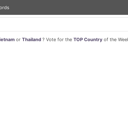
ords
ietnam
or
Thailand
? Vote for the
TOP Country
of the Week