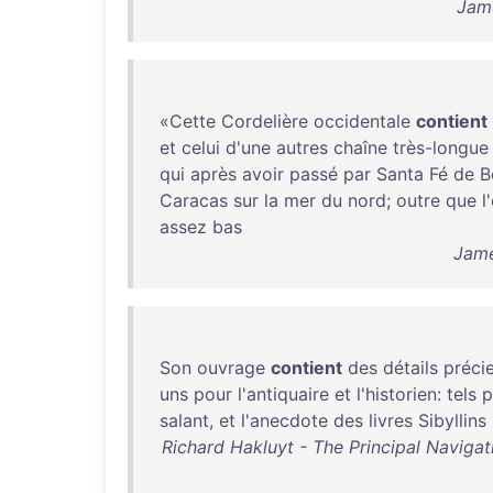
Jame
«
Cette
Cordelière
occidentale
contient
et
celui
d'une
autres
chaîne
très-longue
qui
après
avoir
passé
par
Santa
Fé
de
B
Caracas
sur
la
mer
du
nord
;
outre
que
l
assez
bas
Jame
Son
ouvrage
contient
des
détails
préci
uns
pour
l'antiquaire
et
l'historien
:
tels
p
salant
,
et
l'anecdote
des
livres
Sibyllins
Richard Hakluyt - The Principal Navigat