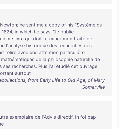
Newton
;
he
sent
me
a
copy
of
his
"
Système
du
,
1824
,
in
which
he
says
: "
Je
publie
quième
livre
qui
doit
terminer
mon
traité
de
ne
l'analyse
historique
des
recherches
des
ait
relire
avec
une
attention
particulière
mathématiques
de
la
philosophie
naturelle
de
s
ses
recherches
.
Plus
j'ai
étudié
cet
ouvrage
ortant
surtout
collections, from Early Life to Old Age, of Mary
Somerville
utre
exemplaire
de
l'Advis
directif
,
in
fol
pap
me