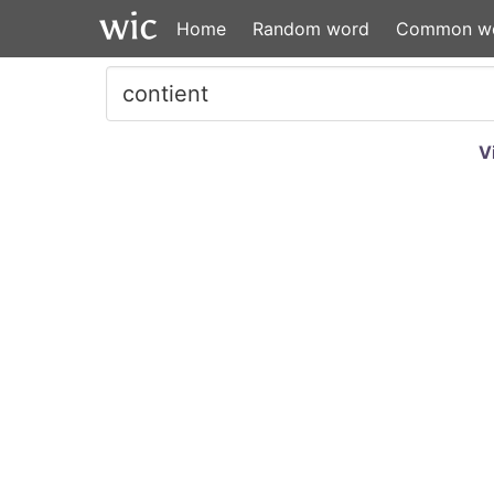
Home
Random word
Common w
V