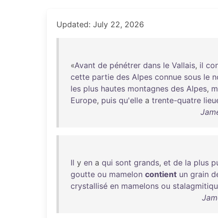
Updated: July 22, 2026
«
Avant
de
pénétrer
dans
le
Vallais
,
il
con
cette
partie
des
Alpes
connue
sous
le
n
les
plus
hautes
montagnes
des
Alpes
,
m
Europe
,
puis
qu'elle
a
trente-quatre
lieu
Jame
Il
y
en
a
qui
sont
grands
,
et
de
la
plus
p
goutte
ou
mamelon
contient
un
grain
d
crystallisé
en
mamelons
ou
stalagmitiq
Jame