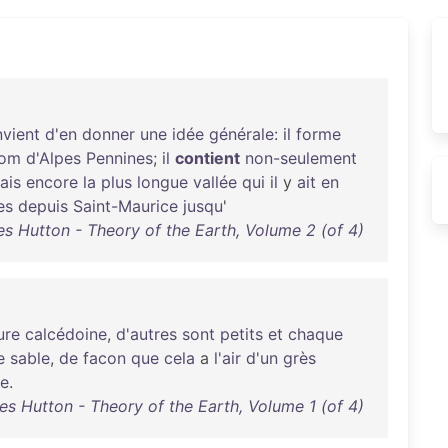
vient
d'en
donner
une
idée
générale
:
il
forme
om
d'Alpes
Pennines
;
il
contient
non-seulement
ais
encore
la
plus
longue
vallée
qui
il
y
ait
en
es
depuis
Saint-Maurice
jusqu
'
s Hutton - Theory of the Earth, Volume 2 (of 4)
ure
calcédoine
,
d'autres
sont
petits
et
chaque
e
sable
,
de
facon
que
cela
a
l'air
d'un
grès
ue
.
s Hutton - Theory of the Earth, Volume 1 (of 4)