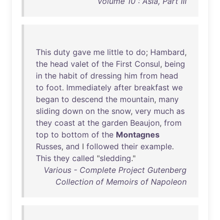
Volume 10 : Asia, Part III
This
duty
gave
me
little
to
do
;
Hambard
,
the
head
valet
of
the
First
Consul
,
being
in
the
habit
of
dressing
him
from
head
to
foot
.
Immediately
after
breakfast
we
began
to
descend
the
mountain
,
many
sliding
down
on
the
snow
,
very
much
as
they
coast
at
the
garden
Beaujon
,
from
top
to
bottom
of
the
Montagnes
Russes
,
and
I
followed
their
example
.
This
they
called
"
sledding
."
Various - Complete Project Gutenberg
Collection of Memoirs of Napoleon