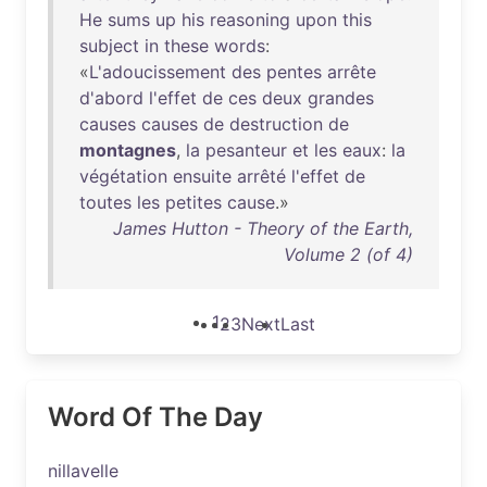
He
sums
up
his
reasoning
upon
this
subject
in
these
words
:
«
L'adoucissement
des
pentes
arrête
d'abord
l'effet
de
ces
deux
grandes
causes
causes
de
destruction
de
montagnes
,
la
pesanteur
et
les
eaux
:
la
végétation
ensuite
arrêté
l'effet
de
toutes
les
petites
cause
.»
James Hutton - Theory of the Earth,
Volume 2 (of 4)
1
2
3
Next
Last
Word Of The Day
nillavelle