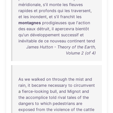
méridionale
,
s'il
monte
les
fleuves
rapides
et
profonds
qui
les
traversent
,
et
les
inondent
,
et
s'il
franchit
les
montagnes
prodigieuses
que
l'action
des
eaux
détruit
,
il
apercevra
bientôt
qu'un
développement
successif
et
inévitable
de
ce
nouveau
continent
tend
James Hutton - Theory of the Earth,
Volume 2 (of 4)
As
we
walked
on
through
the
mist
and
rain
,
it
became
necessary
to
circumvent
a
fierce-looking
bull
,
and
Mignot
and
the
accomplice
told
rival
tales
of
the
dangers
to
which
pedestrians
are
exposed
from
the
violence
of
the
cattle