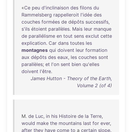
«
Ce
peu
d'inclinaison
des
filons
du
Rammelsberg
rappelleroit
l'idée
des
couches
formées
de
dépôts
successifs
,
s'ils
étoient
parallèles
.
Mais
leur
manque
de
parallélisme
en
tout
sens
exclut
cette
explication
.
Car
dans
toutes
les
montagnes
qui
doivent
leur
formation
aux
dépôts
des
eaux
,
les
couches
sont
parallèles
;
et
l'on
sent
bien
qu'elles
doivent
l'être
.
James Hutton - Theory of the Earth,
Volume 2 (of 4)
M.
de
Luc
,
in
his
Histoire
de
la
Terre
,
would
make
the
mountains
last
for
ever
,
after
they
have
come
to
a
certain
slope
.