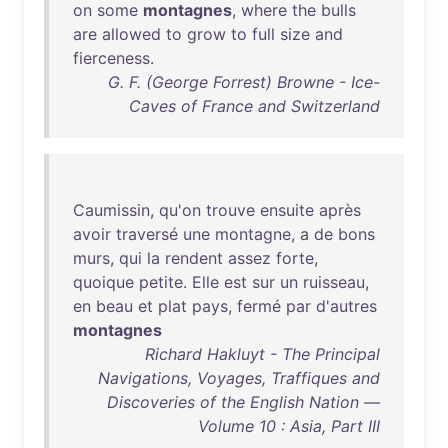
on
some
montagnes
,
where
the
bulls
are
allowed
to
grow
to
full
size
and
fierceness
.
G. F. (George Forrest) Browne - Ice-
Caves of France and Switzerland
Caumissin
,
qu'on
trouve
ensuite
après
avoir
traversé
une
montagne
, a
de
bons
murs
,
qui
la
rendent
assez
forte
,
quoique
petite
.
Elle
est
sur
un
ruisseau
,
en
beau
et
plat
pays
,
fermé
par
d'autres
montagnes
Richard Hakluyt - The Principal
Navigations, Voyages, Traffiques and
Discoveries of the English Nation —
Volume 10 : Asia, Part III