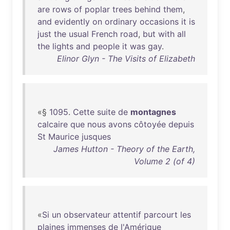
are
rows
of
poplar
trees
behind
them
,
and
evidently
on
ordinary
occasions
it
is
just
the
usual
French
road
,
but
with
all
the
lights
and
people
it
was
gay
.
Elinor Glyn - The Visits of Elizabeth
«§
1095
.
Cette
suite
de
montagnes
calcaire
que
nous
avons
côtoyée
depuis
St
Maurice
jusques
James Hutton - Theory of the Earth,
Volume 2 (of 4)
«
Si
un
observateur
attentif
parcourt
les
plaines
immenses
de
l'Amérique