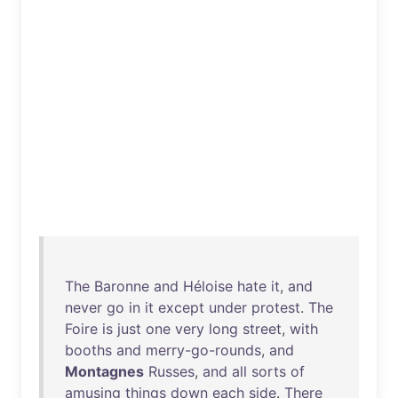
The
Baronne
and
Héloise
hate
it
,
and
never
go
in
it
except
under
protest
.
The
Foire
is
just
one
very
long
street
,
with
booths
and
merry-go-rounds
,
and
Montagnes
Russes
,
and
all
sorts
of
amusing
things
down
each
side
.
There