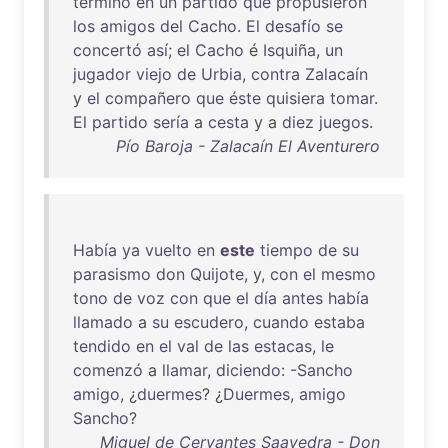
terminó
en
un
partido
que
propusieron
los
amigos
del
Cacho
.
El
desafío
se
concertó
así
;
el
Cacho
é
Isquiña
,
un
jugador
viejo
de
Urbia
,
contra
Zalacaín
y
el
compañero
que
éste
quisiera
tomar
.
El
partido
sería
a
cesta
y a
diez
juegos
.
Pío Baroja - Zalacaín El Aventurero
Había
ya
vuelto
en
este
tiempo
de
su
parasismo
don
Quijote
, y,
con
el
mesmo
tono
de
voz
con
que
el
día
antes
había
llamado
a
su
escudero
,
cuando
estaba
tendido
en
el
val
de
las
estacas
,
le
comenzó
a
llamar
,
diciendo
: -
Sancho
amigo
, ¿
duermes
? ¿
Duermes
,
amigo
Sancho
?
Miguel de Cervantes Saavedra - Don