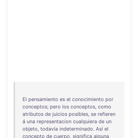
El
pensamiento
es
el
conocimiento
por
conceptos
;
pero
los
conceptos
,
como
atributos
de
juicios
posibles
,
se
refieren
á
una
representacion
cualquiera
de
un
objeto
,
todavía
indeterminado
.
Así
el
concepto
de
cuerpo
,
significa
alguna