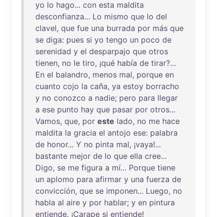
yo
lo
hago
...
con
esta
maldita
desconfianza
...
Lo
mismo
que
lo
del
clavel
,
que
fue
una
burrada
por
más
que
se
diga
:
pues
si
yo
tengo
un
poco
de
serenidad
y
el
desparpajo
que
otros
tienen
,
no
le
tiro
, ¡
qué
había
de
tirar
?...
En
el
balandro
,
menos
mal
,
porque
en
cuanto
cojo
la
caña
,
ya
estoy
borracho
y
no
conozco
a
nadie
;
pero
para
llegar
a
ese
punto
hay
que
pasar
por
otros
...
Vamos
,
que
,
por
este
lado
,
no
me
hace
maldita
la
gracia
el
antojo
ese
:
palabra
de
honor
... Y
no
pinta
mal
, ¡
vaya
!...
bastante
mejor
de
lo
que
ella
cree
...
Digo
,
se
me
figura
a
mí
...
Porque
tiene
un
aplomo
para
afirmar
y
una
fuerza
de
convicción
,
que
se
imponen
...
Luego
,
no
habla
al
aire
y
por
hablar
; y
en
pintura
entiende
. ¡
Carape
si
entiende
!