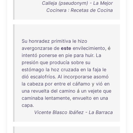
Calleja (pseudonym) - La Mejor
Cocinera : Recetas de Cocina
Su
honradez
primitiva
le
hizo
avergonzarse
de
este
envilecimiento
, é
intentó
ponerse
en
pie
para
huir
.
La
presión
que
producía
sobre
su
estómago
la
hoz
cruzada
en
la
faja
le
dió
escalofríos
.
Al
incorporarse
asomó
la
cabeza
por
entre
el
cáñamo
y
vió
en
una
revuelta
del
camino
á
un
vejete
que
caminaba
lentamente
,
envuelto
en
una
capa
.
Vicente Blasco Ibáñez - La Barraca