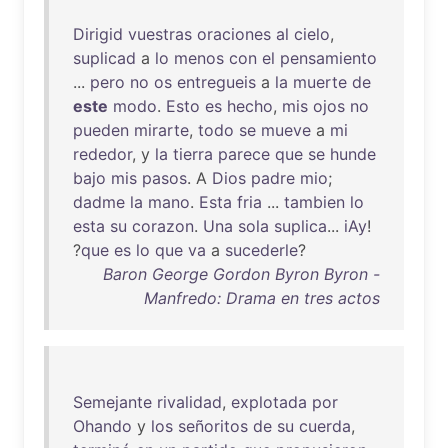
Dirigid
vuestras
oraciones
al
cielo
,
suplicad
a
lo
menos
con
el
pensamiento
...
pero
no
os
entregueis
a
la
muerte
de
este
modo
.
Esto
es
hecho
,
mis
ojos
no
pueden
mirarte
,
todo
se
mueve
a
mi
rededor
, y
la
tierra
parece
que
se
hunde
bajo
mis
pasos
. A
Dios
padre
mio
;
dadme
la
mano
.
Esta
fria
...
tambien
lo
esta
su
corazon
.
Una
sola
suplica
...
iAy
!
?
que
es
lo
que
va
a
sucederle
?
Baron George Gordon Byron Byron -
Manfredo: Drama en tres actos
Semejante
rivalidad
,
explotada
por
Ohando
y
los
señoritos
de
su
cuerda
,