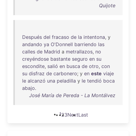
Quijote
Después
del
fracaso
de
la
intentona
, y
andando
ya
O'Donnell
barriendo
las
calles
de
Madrid
a
metrallazos
,
no
creyéndose
bastante
seguro
en
su
escondite
,
salió
en
busca
de
otro
,
con
su
disfraz
de
carbonero
; y
en
este
viaje
le
alcanzó
una
peladilla
y
le
tendió
boca
abajo
.
José María de Pereda - La Montálvez
1
2
3
Next
Last