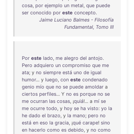
cosa
,
por
ejemplo
un
metal
,
que
puede
ser
conocido
por
este
concepto
.
Jaime Luciano Balmes - Filosofía
Fundamental, Tomo III
Por
este
lado
,
me
alegro
del
antojo
.
Pero
adquiero
un
compromiso
que
me
ata
; y
no
siempre
está
uno
de
igual
humor
... y
luego
,
con
este
condenado
genio
mío
que
no
se
puede
amoldar
a
ciertos
perfiles
... Y
no
es
porque
no
se
me
ocurran
las
cosas
, ¡
quiá
!... a
mí
se
me
ocurre
todo
, y
hoy
se
ha
visto
:
yo
la
he
dado
el
brazo
, y
la
mano
;
pero
no
está
en
eso
la
gracia
, ¡
qué
carape
!
sino
en
hacerlo
como
es
debido
, y
no
como