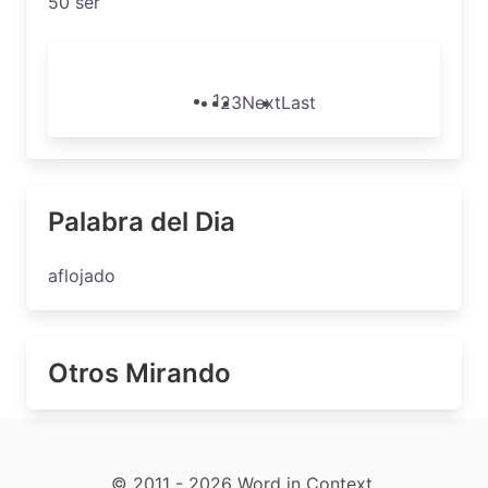
50
ser
1
2
3
Next
Last
Palabra del Dia
aflojado
Otros Mirando
© 2011 - 2026 Word in Context.