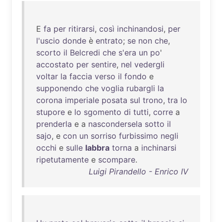
E
fa
per
ritirarsi
,
così
inchinandosi
,
per
l'uscio
donde
è
entrato
;
se
non
che
,
scorto
il
Belcredi
che
s'era
un
po
'
accostato
per
sentire
,
nel
vedergli
voltar
la
faccia
verso
il
fondo
e
supponendo
che
voglia
rubargli
la
corona
imperiale
posata
sul
trono
,
tra
lo
stupore
e
lo
sgomento
di
tutti
,
corre
a
prenderla
e a
nascondersela
sotto
il
sajo
, e
con
un
sorriso
furbissimo
negli
occhi
e
sulle
labbra
torna
a
inchinarsi
ripetutamente
e
scompare
.
Luigi Pirandello - Enrico IV