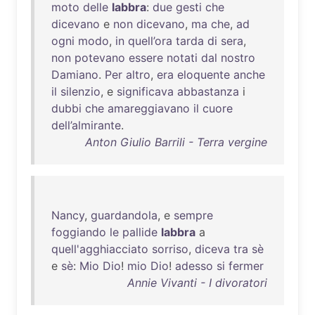
moto
delle
labbra
:
due
gesti
che
dicevano
e
non
dicevano
,
ma
che
,
ad
ogni
modo
,
in
quell’ora
tarda
di
sera
,
non
potevano
essere
notati
dal
nostro
Damiano
.
Per
altro
,
era
eloquente
anche
il
silenzio
, e
significava
abbastanza
i
dubbi
che
amareggiavano
il
cuore
dell’almirante
.
Anton Giulio Barrili - Terra vergine
Nancy
,
guardandola
, e
sempre
foggiando
le
pallide
labbra
a
quell'agghiacciato
sorriso
,
diceva
tra
sè
e
sè
:
Mio
Dio
!
mio
Dio
!
adesso
si
fermer
Annie Vivanti - I divoratori