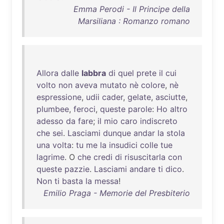
Emma Perodi - Il Principe della
Marsiliana : Romanzo romano
Allora
dalle
labbra
di
quel
prete
il
cui
volto
non
aveva
mutato
nè
colore
,
nè
espressione
,
udii
cader
,
gelate
,
asciutte
,
plumbee
,
feroci
,
queste
parole
:
Ho
altro
adesso
da
fare
;
il
mio
caro
indiscreto
che
sei
.
Lasciami
dunque
andar
la
stola
una
volta
:
tu
me
la
insudici
colle
tue
lagrime
. O
che
credi
di
risuscitarla
con
queste
pazzie
.
Lasciami
andare
ti
dico
.
Non
ti
basta
la
messa
!
Emilio Praga - Memorie del Presbiterio