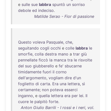
e
sulle
sue
labbra
spuntò
un
sorriso
debole
ed
indeciso
.
Matilde Serao - Fior di passione
Questo
voleva
Pasquale
,
che
,
seguitando
cogli
occhi
e
colle
labbra
le
smorfie
,
colla
destra
mano
a
trar
giù
pennellate
ficcò
la
manca
tra
le
risvolte
del
suo
giubberello
e
fe
'
sbucarne
timidamente
fuori
il
corno
dell'argomento
,
vogliam
dire
d'un
foglietto
di
carta
.
Era
una
lettera
,
sì
certamente
;
non
poteva
esserci
inganno
, e
quella
lettera
era
per
lei
.
Il
cuore
le
palpitò
forte
.
Anton Giulio Barrili - I rossi e i neri, vol.