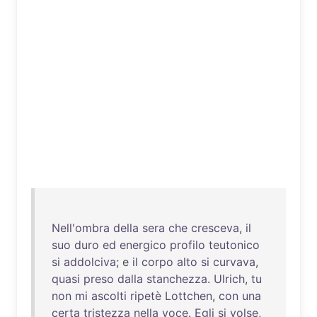
Nell'ombra
della
sera
che
cresceva
,
il
suo
duro
ed
energico
profilo
teutonico
si
addolciva
; e
il
corpo
alto
si
curvava
,
quasi
preso
dalla
stanchezza
.
Ulrich
,
tu
non
mi
ascolti
ripetè
Lottchen
,
con
una
certa
tristezza
nella
voce
.
Egli
si
volse
,