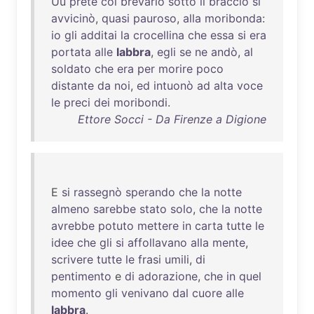
Uu
prete
col
brevario
sotto
il
braccio
si
avvicinò
,
quasi
pauroso
,
alla
moribonda
:
io
gli
additai
la
crocellina
che
essa
si
era
portata
alle
labbra
,
egli
se
ne
andò
,
al
soldato
che
era
per
morire
poco
distante
da
noi
,
ed
intuonò
ad
alta
voce
le
preci
dei
moribondi
.
Ettore Socci - Da Firenze a Digione
E
si
rassegnò
sperando
che
la
notte
almeno
sarebbe
stato
solo
,
che
la
notte
avrebbe
potuto
mettere
in
carta
tutte
le
idee
che
gli
si
affollavano
alla
mente
,
scrivere
tutte
le
frasi
umili
,
di
pentimento
e
di
adorazione
,
che
in
quel
momento
gli
venivano
dal
cuore
alle
labbra
.