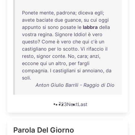
Ponete
mente
,
padrona
;
diceva
egli
;
avete
baciate
due
guance
,
su
cui
oggi
appunto
si
sono
posate
le
labbra
della
vostra
regina
.
Signore
Iddio
! è
vero
questo
?
Come
è
vero
che
qui
c'è
un
castigliano
per
lo
scotto
.
Vi
rifaccio
il
resto
,
signor
conte
.
No
,
cara
;
anzi
,
eccone
qui
un
altro
,
per
fargli
compagnia
. I
castigliani
si
annoiano
,
da
soli
.
Anton Giulio Barrili - Raggio di Dio
1
2
3
Next
Last
Parola Del Giorno