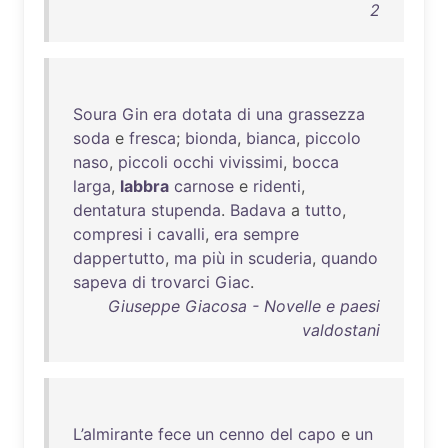
2
Soura
Gin
era
dotata
di
una
grassezza
soda
e
fresca
;
bionda
,
bianca
,
piccolo
naso
,
piccoli
occhi
vivissimi
,
bocca
larga
,
labbra
carnose
e
ridenti
,
dentatura
stupenda
.
Badava
a
tutto
,
compresi
i
cavalli
,
era
sempre
dappertutto
,
ma
più
in
scuderia
,
quando
sapeva
di
trovarci
Giac
.
Giuseppe Giacosa - Novelle e paesi
valdostani
L’almirante
fece
un
cenno
del
capo
e
un