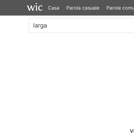
Casa
Parola casuale
Parole comu
V