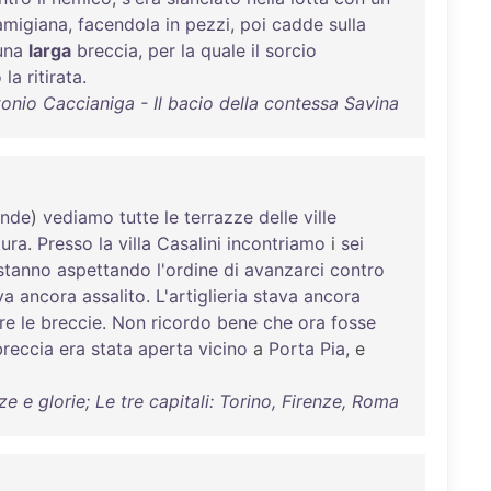
amigiana
,
facendola
in
pezzi
,
poi
cadde
sulla
una
larga
breccia
,
per
la
quale
il
sorcio
o
la
ritirata
.
onio Caccianiga - Il bacio della contessa Savina
ende
)
vediamo
tutte
le
terrazze
delle
ville
ura
.
Presso
la
villa
Casalini
incontriamo
i
sei
stanno
aspettando
l'ordine
di
avanzarci
contro
va
ancora
assalito
.
L'artiglieria
stava
ancora
re
le
breccie
.
Non
ricordo
bene
che
ora
fosse
breccia
era
stata
aperta
vicino
a
Porta
Pia
, e
e glorie; Le tre capitali: Torino, Firenze, Roma