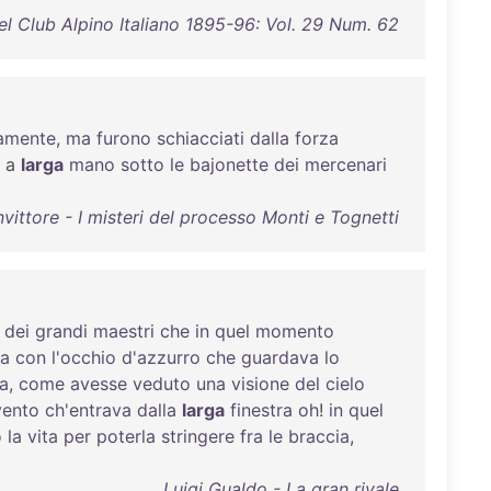
del Club Alpino Italiano 1895-96: Vol. 29 Num. 62
amente
,
ma
furono
schiacciati
dalla
forza
a
larga
mano
sotto
le
bajonette
dei
mercenari
ittore - I misteri del processo Monti e Tognetti
dei
grandi
maestri
che
in
quel
momento
ua
con
l'occhio
d'azzurro
che
guardava
lo
a
,
come
avesse
veduto
una
visione
del
cielo
vento
ch'entrava
dalla
larga
finestra
oh
!
in
quel
o
la
vita
per
poterla
stringere
fra
le
braccia
,
Luigi Gualdo - La gran rivale