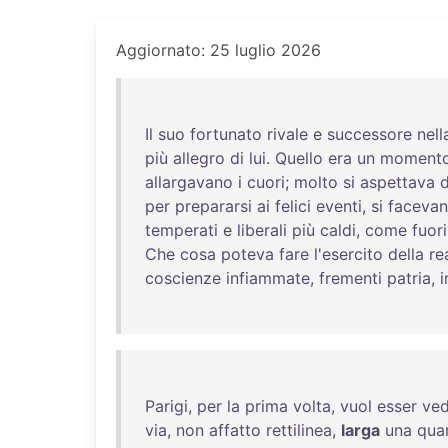
Aggiornato: 25 luglio 2026
Il
suo
fortunato
rivale
e
successore
nell
più
allegro
di
lui
.
Quello
era
un
moment
allargavano
i
cuori
;
molto
si
aspettava
d
per
prepararsi
ai
felici
eventi
,
si
faceva
temperati
e
liberali
più
caldi
,
come
fuori
Che
cosa
poteva
fare
l'esercito
della
re
coscienze
infiammate
,
frementi
patria
,
Parigi
,
per
la
prima
volta
,
vuol
esser
ved
via
,
non
affatto
rettilinea
,
larga
una
qua