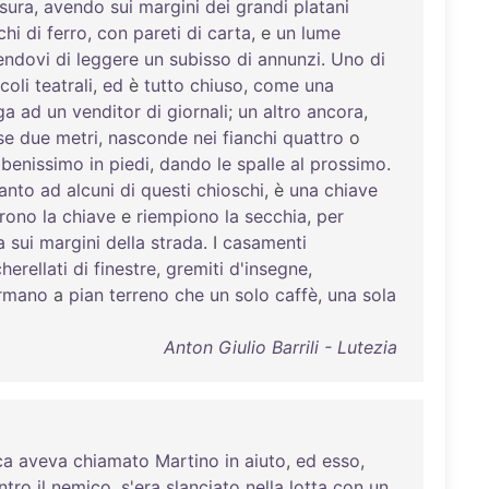
sura
,
avendo
sui
margini
dei
grandi
platani
chi
di
ferro
,
con
pareti
di
carta
, e
un
lume
endovi
di
leggere
un
subisso
di
annunzi
.
Uno
di
coli
teatrali
,
ed
è
tutto
chiuso
,
come
una
ga
ad
un
venditor
di
giornali
;
un
altro
ancora
,
se
due
metri
,
nasconde
nei
fianchi
quattro
o
benissimo
in
piedi
,
dando
le
spalle
al
prossimo
.
anto
ad
alcuni
di
questi
chioschi
, è
una
chiave
rono
la
chiave
e
riempiono
la
secchia
,
per
a
sui
margini
della
strada
. I
casamenti
herellati
di
finestre
,
gremiti
d'insegne
,
rmano
a
pian
terreno
che
un
solo
caffè
,
una
sola
Anton Giulio Barrili - Lutezia
ca
aveva
chiamato
Martino
in
aiuto
,
ed
esso
,
ntro
il
nemico
,
s'era
slanciato
nella
lotta
con
un