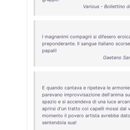
Various - Bollettino 
I
magnanimi
compagni
si
difesero
eroic
preponderante
.
Il
sangue
italiano
scorse
papali
!
Gaetano Sanv
E
quando
cantava
e
ripeteva
le
armonie
parevano
improvvisazione
dell'anima
s
spazio
e
si
accendeva
di
una
luce
arcan
aprirsi
d'un
tratto
coi
capelli
mossi
dal
momento
il
povero
artista
avrebbe
dat
sentendola
sua
!