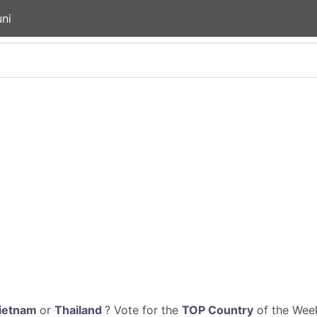
ni
ietnam
or
Thailand
? Vote for the
TOP Country
of the Week