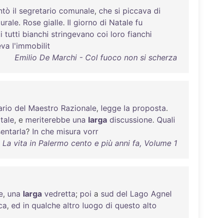
ntò
il
segretario
comunale
,
che
si
piccava
di
urale
.
Rose
gialle
.
Il
giorno
di
Natale
fu
i
tutti
bianchi
stringevano
coi
loro
fianchi
eva
l'immobilit
Emilio De Marchi - Col fuoco non si scherza
ario
del
Maestro
Razionale
,
legge
la
proposta
.
itale
, e
meriterebbe
una
larga
discussione
.
Quali
entarla
?
In
che
misura
vorr
 La vita in Palermo cento e più anni fa, Volume 1
e
,
una
larga
vedretta
;
poi
a
sud
del
Lago
Agnel
ca
,
ed
in
qualche
altro
luogo
di
questo
alto