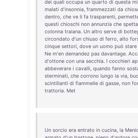
dei
quali
occupa
un
quarto
di
questa
mi
malati
d'insonnia
,
frammezzati
da
chios
dentro
,
che
ve
li
fa
trasparenti
,
permett
questi
chioschi
non
annunzia
che
spetta
colonna
traiana
.
Un
altro
serve
di
botte
circondato
d'un
chiuso
di
ferro
,
alto
for
cinque
settori
,
dove
un
uomo
può
stare
Ne
m'en
demandez
pas
davantage
.
Acc
d'ottone
con
una
secchia
. I
cocchieri
ap
abbeverare
i
cavalli
,
quando
fanno
sost
sterminati
,
che
corrono
lungo
la
via
,
buc
scintillanti
di
fiammelle
di
gasse
,
non
fo
trattoria
.
Met
Un
sorcio
era
entrato
in
cucina
,
la
Meni
armato
d'un
bastone
,
pieno
d'ardore
co