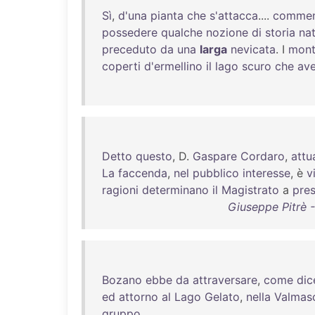
Sì
,
d'una
pianta
che
s'attacca
....
comme
possedere
qualche
nozione
di
storia
nat
preceduto
da
una
larga
nevicata
. I
mont
coperti
d'ermellino
il
lago
scuro
che
av
Detto
questo
, D.
Gaspare
Cordaro
,
attu
La
faccenda
,
nel
pubblico
interesse
, è
v
ragioni
determinano
il
Magistrato
a
pres
Giuseppe Pitrè -
Bozano
ebbe
da
attraversare
,
come
dic
ed
attorno
al
Lago
Gelato
,
nella
Valmas
gruppo
.