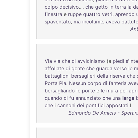
colpo
decisivo
....
che
gettò
in
terra
la
d
finestra
e
ruppe
quattro
vetri
,
aprendo
spaventato
,
ma
incolume
,
aveva
battut
Ant
Via
via
che
ci
avviciniamo
(a
piedi
s'int
affollate
di
gente
che
guarda
verso
le
m
battaglioni
bersaglieri
della
riserva
che
Porta
Pia
.
Nessun
corpo
di
fanteria
ave
bersagliando
le
porte
e
le
mura
per
apri
quando
ci
fu
annunziato
che
una
larga
che
i
cannoni
dei
pontifici
appostati
l
Edmondo De Amicis - Speranze 