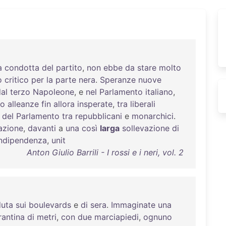
a
condotta
del
partito
,
non
ebbe
da
stare
molto
o
critico
per
la
parte
nera
.
Speranze
nuove
al
terzo
Napoleone
, e
nel
Parlamento
italiano
,
no
alleanze
fin
allora
insperate
,
tra
liberali
del
Parlamento
tra
repubblicani
e
monarchici
.
azione
,
davanti
a
una
così
larga
sollevazione
di
indipendenza
,
unit
Anton Giulio Barrili - I rossi e i neri, vol. 2
uta
sui
boulevards
e
di
sera
.
Immaginate
una
rantina
di
metri
,
con
due
marciapiedi
,
ognuno