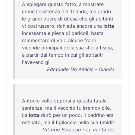
A
spiegare
questo
fatto
, a
mostrare
come
l'esistenza
dell'Olanda
,
malgrado
le
grandi
opere
di
difesa
che
gli
abitanti
vi
costrussero
,
richieda
ancora
una
lotta
incessante
e
piena
di
pericoli
,
basta
rammentare
di
volo
alcune
fra
le
vicende
principali
della
sua
storia
fisica
,
a
partir
dal
tempo
in
cui
gli
abitanti
l'avevano
gi
Edmondo De Amicis - Olanda
Antonio
volle
opporsi
a
questa
fatale
sentenza
,
ma
il
vecchio
fu
irremovibile
.
La
lotta
durò
per
un
poco
.
Il
padrino
era
ostinato
,
ma
il
figlioccio
nella
sua
timidit
Vittorio Bersezio - La carità del