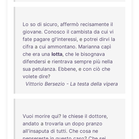
Lo
so
di
sicuro
,
affermò
recisamente
il
giovane
.
Conosco
il
cambista
da
cui
vi
fate
pagare
gl'interessi
, e
potrei
dirvi
la
cifra
a
cui
ammontano
.
Marianna
capì
che
era
una
lotta
,
che
le
bisognava
difendersi
e
rientrava
sempre
più
nella
sua
petulanza
.
Ebbene
, e
con
ciò
che
volete
dire
?
Vittorio Bersezio - La testa della vipera
Vuoi
morire
qui
?
le
chiese
il
dottore
,
andato
a
trovarla
un
dopo
pranzo
all'insaputa
di
tutti
.
Che
cosa
ne
pensereste
in
questo
caso
?
Che
sei