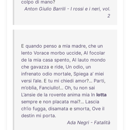
colpo
di
mano
?
Anton Giulio Barrili - I rossi e i neri, vol.
2
E
quando
penso
a
mia
madre
,
che
un
lento
Vorace
morbo
uccide
,
Al
focolar
de
la
mia
casa
spento
,
Al
lauto
mondo
che
gavazza
e
ride
,
Un
odio
,
un
infrenato
odio
mortale
,
Spiega
a’
miei
versi
l’ale
. E
tu
mi
chiedi
amor
?...
Parti
,
m’oblìa
,
Fanciullo
!...
Oh
,
tu
non
sai
L’ansie
de
la
rovente
anima
mia
In
lotta
sempre
e
non
placata
mai
?...
Lascia
ch’io
fugga
,
disamata
e
smorta
,
Ove
il
destin
mi
porta
.
Ada Negri - Fatalità