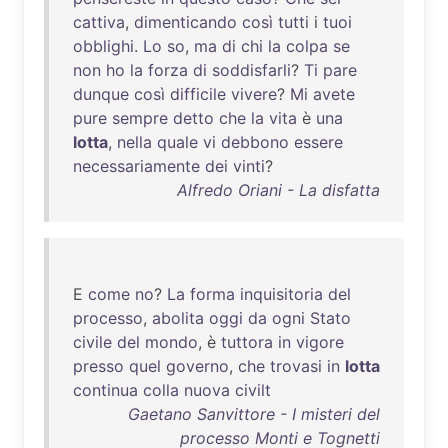
cattiva
,
dimenticando
così
tutti
i
tuoi
obblighi
.
Lo
so
,
ma
di
chi
la
colpa
se
non
ho
la
forza
di
soddisfarli
?
Ti
pare
dunque
così
difficile
vivere
?
Mi
avete
pure
sempre
detto
che
la
vita
è
una
lotta
,
nella
quale
vi
debbono
essere
necessariamente
dei
vinti
?
Alfredo Oriani - La disfatta
E
come
no
?
La
forma
inquisitoria
del
processo
,
abolita
oggi
da
ogni
Stato
civile
del
mondo
, è
tuttora
in
vigore
presso
quel
governo
,
che
trovasi
in
lotta
continua
colla
nuova
civilt
Gaetano Sanvittore - I misteri del
processo Monti e Tognetti