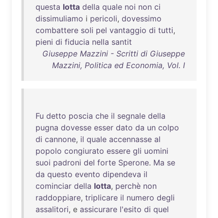
questa
lotta
della
quale
noi
non
ci
dissimuliamo
i
pericoli
,
dovessimo
combattere
soli
pel
vantaggio
di
tutti
,
pieni
di
fiducia
nella
santit
Giuseppe Mazzini - Scritti di Giuseppe
Mazzini, Politica ed Economia, Vol. I
Fu
detto
poscia
che
il
segnale
della
pugna
dovesse
esser
dato
da
un
colpo
di
cannone
,
il
quale
accennasse
al
popolo
congiurato
essere
gli
uomini
suoi
padroni
del
forte
Sperone
.
Ma
se
da
questo
evento
dipendeva
il
cominciar
della
lotta
,
perchè
non
raddoppiare
,
triplicare
il
numero
degli
assalitori
, e
assicurare
l'esito
di
quel