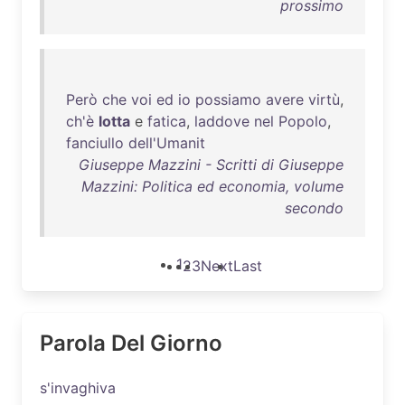
prossimo
Però
che
voi
ed
io
possiamo
avere
virtù
,
ch'è
lotta
e
fatica
,
laddove
nel
Popolo
,
fanciullo
dell'Umanit
Giuseppe Mazzini - Scritti di Giuseppe
Mazzini: Politica ed economia, volume
secondo
1
2
3
Next
Last
Parola Del Giorno
s'invaghiva