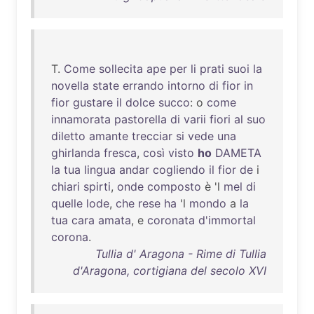
T.
Come
sollecita
ape
per
li
prati
suoi
la
novella
state
errando
intorno
di
fior
in
fior
gustare
il
dolce
succo
: o
come
innamorata
pastorella
di
varii
fiori
al
suo
diletto
amante
trecciar
si
vede
una
ghirlanda
fresca
,
così
visto
ho
DAMETA
la
tua
lingua
andar
cogliendo
il
fior
de
i
chiari
spirti
,
onde
composto
è 'l
mel
di
quelle
lode
,
che
rese
ha
'l
mondo
a
la
tua
cara
amata
, e
coronata
d'immortal
corona
.
Tullia d' Aragona - Rime di Tullia
d'Aragona, cortigiana del secolo XVI