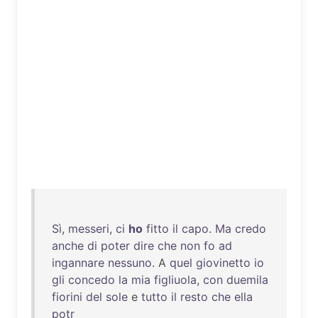
Sì
,
messeri
,
ci
ho
fitto
il
capo
.
Ma
credo
anche
di
poter
dire
che
non
fo
ad
ingannare
nessuno
. A
quel
giovinetto
io
gli
concedo
la
mia
figliuola
,
con
duemila
fiorini
del
sole
e
tutto
il
resto
che
ella
potr