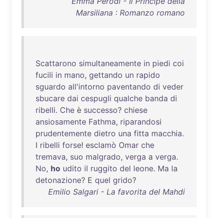
Emma Perodi - Il Principe della
Marsiliana : Romanzo romano
Scattarono
simultaneamente
in
piedi
coi
fucili
in
mano
,
gettando
un
rapido
sguardo
all'intorno
paventando
di
veder
sbucare
dai
cespugli
qualche
banda
di
ribelli
.
Che
è
successo
?
chiese
ansiosamente
Fathma
,
riparandosi
prudentemente
dietro
una
fitta
macchia
.
I
ribelli
forse
!
esclamò
Omar
che
tremava
,
suo
malgrado
,
verga
a
verga
.
No
,
ho
udito
il
ruggito
del
leone
.
Ma
la
detonazione
? E
quel
grido
?
Emilio Salgari - La favorita del Mahdi