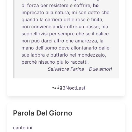
di
forza
per
resistere
e
soffrire
,
ho
imprecato
alla
natura
;
mi
son
detto
che
quando
la
carriera
delle
rose
è
finita
,
non
conviene
andar
oltre
un
passo
,
ma
seppellirvisi
per
sempre
che
se
il
calice
non
può
darci
altro
che
amarezza
,
la
mano
dell'uomo
deve
allontanarlo
dalle
sue
labbra
e
buttarlo
nel
mondezzajo
,
perché
nissuno
più
lo
raccatti
.
Salvatore Farina - Due amori
1
2
3
Next
Last
Parola Del Giorno
canterini