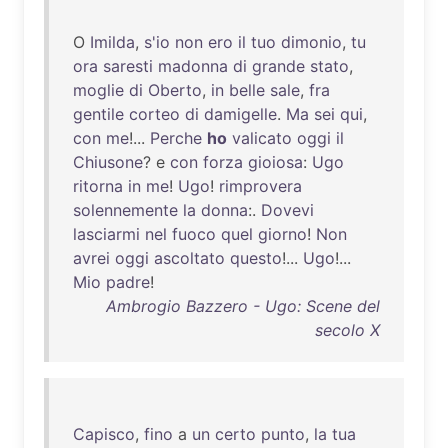
O
Imilda
,
s'io
non
ero
il
tuo
dimonio
,
tu
ora
saresti
madonna
di
grande
stato
,
moglie
di
Oberto
,
in
belle
sale
,
fra
gentile
corteo
di
damigelle
.
Ma
sei
qui
,
con
me
!...
Perche
ho
valicato
oggi
il
Chiusone
? e
con
forza
gioiosa
:
Ugo
ritorna
in
me
!
Ugo
!
rimprovera
solennemente
la
donna
:.
Dovevi
lasciarmi
nel
fuoco
quel
giorno
!
Non
avrei
oggi
ascoltato
questo
!...
Ugo
!...
Mio
padre
!
Ambrogio Bazzero - Ugo: Scene del
secolo X
Capisco
,
fino
a
un
certo
punto
,
la
tua