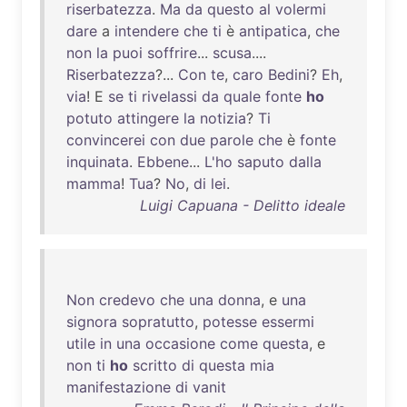
riserbatezza
.
Ma
da
questo
al
volermi
dare
a
intendere
che
ti
è
antipatica
,
che
non
la
puoi
soffrire
...
scusa
....
Riserbatezza
?...
Con
te
,
caro
Bedini
?
Eh
,
via
! E
se
ti
rivelassi
da
quale
fonte
ho
potuto
attingere
la
notizia
?
Ti
convincerei
con
due
parole
che
è
fonte
inquinata
.
Ebbene
...
L'ho
saputo
dalla
mamma
!
Tua
?
No
,
di
lei
.
Luigi Capuana - Delitto ideale
Non
credevo
che
una
donna
, e
una
signora
sopratutto
,
potesse
essermi
utile
in
una
occasione
come
questa
, e
non
ti
ho
scritto
di
questa
mia
manifestazione
di
vanit