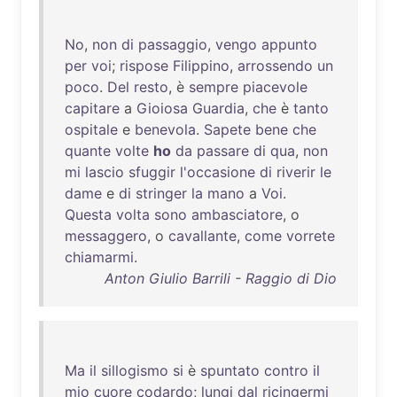
No
,
non
di
passaggio
,
vengo
appunto
per
voi
;
rispose
Filippino
,
arrossendo
un
poco
.
Del
resto
, è
sempre
piacevole
capitare
a
Gioiosa
Guardia
,
che
è
tanto
ospitale
e
benevola
.
Sapete
bene
che
quante
volte
ho
da
passare
di
qua
,
non
mi
lascio
sfuggir
l'occasione
di
riverir
le
dame
e
di
stringer
la
mano
a
Voi
.
Questa
volta
sono
ambasciatore
, o
messaggero
, o
cavallante
,
come
vorrete
chiamarmi
.
Anton Giulio Barrili - Raggio di Dio
Ma
il
sillogismo
si
è
spuntato
contro
il
mio
cuore
codardo
;
lungi
dal
ricingermi