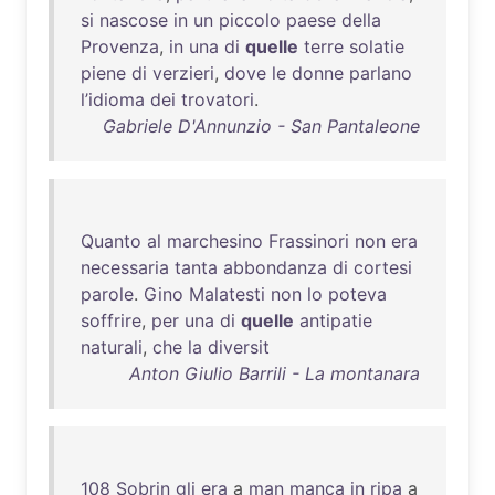
si
nascose
in
un
piccolo
paese
della
Provenza
,
in
una
di
quelle
terre
solatie
piene
di
verzieri
,
dove
le
donne
parlano
l’idioma
dei
trovatori
.
Gabriele D'Annunzio - San Pantaleone
Quanto
al
marchesino
Frassinori
non
era
necessaria
tanta
abbondanza
di
cortesi
parole
.
Gino
Malatesti
non
lo
poteva
soffrire
,
per
una
di
quelle
antipatie
naturali
,
che
la
diversit
Anton Giulio Barrili - La montanara
108
Sobrin
gli
era
a
man
manca
in
ripa
a