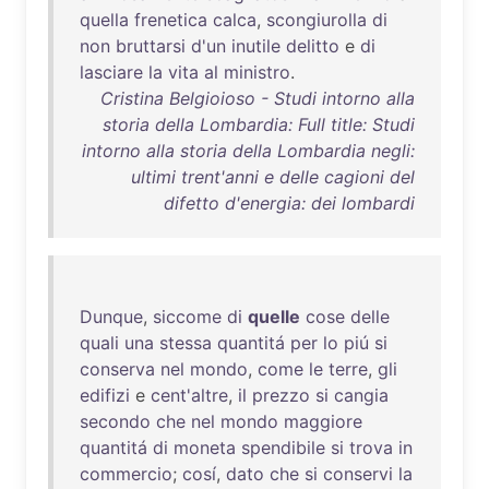
quella
frenetica
calca
,
scongiurolla
di
non
bruttarsi
d'un
inutile
delitto
e
di
lasciare
la
vita
al
ministro
.
Cristina Belgioioso - Studi intorno alla
storia della Lombardia: Full title: Studi
intorno alla storia della Lombardia negli:
ultimi trent'anni e delle cagioni del
difetto d'energia: dei lombardi
Dunque
,
siccome
di
quelle
cose
delle
quali
una
stessa
quantitá
per
lo
piú
si
conserva
nel
mondo
,
come
le
terre
,
gli
edifizi
e
cent'altre
,
il
prezzo
si
cangia
secondo
che
nel
mondo
maggiore
quantitá
di
moneta
spendibile
si
trova
in
commercio
;
cosí
,
dato
che
si
conservi
la