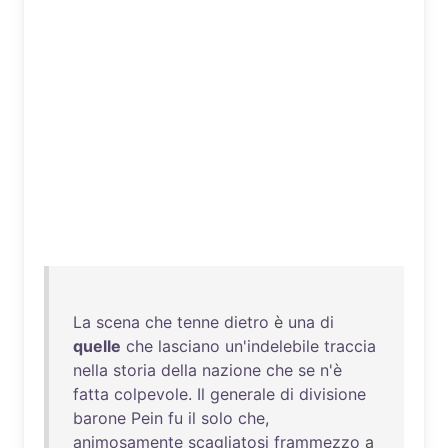
La
scena
che
tenne
dietro
è
una
di
quelle
che
lasciano
un'indelebile
traccia
nella
storia
della
nazione
che
se
n'è
fatta
colpevole
.
Il
generale
di
divisione
barone
Pein
fu
il
solo
che
,
animosamente
scagliatosi
frammezzo
a