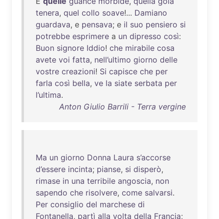
E
quelle
guance
morbide
,
quella
gola
tenera
,
quel
collo
soave
!...
Damiano
guardava
, e
pensava
; e
il
suo
pensiero
si
potrebbe
esprimere
a
un
dipresso
così
:
Buon
signore
Iddio
!
che
mirabile
cosa
avete
voi
fatta
,
nell’ultimo
giorno
delle
vostre
creazioni
!
Si
capisce
che
per
farla
così
bella
,
ve
la
siate
serbata
per
l’ultima
.
Anton Giulio Barrili - Terra vergine
Ma
un
giorno
Donna
Laura
s’accorse
d’essere
incinta
;
pianse
,
si
disperò
,
rimase
in
una
terribile
angoscia
,
non
sapendo
che
risolvere
,
come
salvarsi
.
Per
consiglio
del
marchese
di
Fontanella
,
partì
alla
volta
della
Francia
;