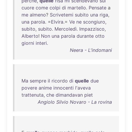
perchè
,
quelle
risa
mi
scendevano
sul
cuore
come
colpi
di
martello
.
Pensate
a
me
almeno
?
Scrivetemi
subito
una
riga
,
una
parola
. =
Elvira
.=
Ve
ne
scongiuro
,
subito
,
subito
.
Mercoledì
.
Impazzisco
,
Alberto
!
Non
una
parola
durante
otto
giorni
interi
.
Neera - L'indomani
Ma
sempre
il
ricordo
di
quelle
due
povere
anime
innocenti
l'aveva
trattenuta
,
che
dimandavan
piet
Angiolo Silvio Novaro - La rovina