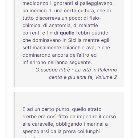
mediconzoli
ignoranti
si
palleggiavano
,
un
medico
di
una
certa
cultura
,
che
di
tutto
discorreva
un
poco
:
di
fisio-
chimica
,
di
anatomia
,
di
malattie
correnti
e
fin
di
quelle
febbri
putride
che
dominavano
in
Sicilia
mentre
egli
settimanalmente
chiacchierava
, e
che
dominarono
ancora
dell’altro
ed
infierirono
nell’anno
seguente
.
Giuseppe Pitrè - La vita in Palermo
cento e più anni fa, Volume 2
E
ad
un
certo
punto
,
quello
strato
d’erbe
era
così
fitto
da
impedire
il
corso
alle
caravelle
,
obbligando
i
marinai
a
spenzolarsi
dalla
prora
coi
lunghi