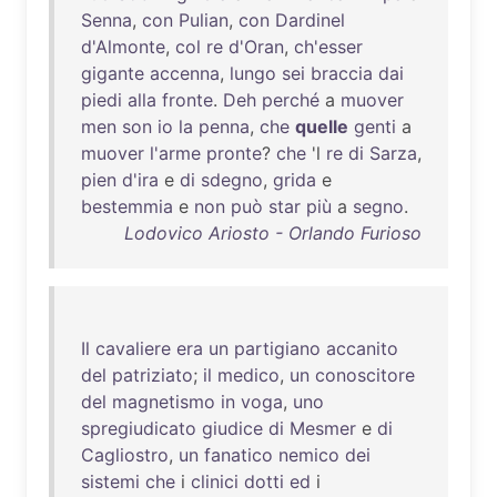
Senna
,
con
Pulian
,
con
Dardinel
d'Almonte
,
col
re
d'Oran
,
ch'esser
gigante
accenna
,
lungo
sei
braccia
dai
piedi
alla
fronte
.
Deh
perché
a
muover
men
son
io
la
penna
,
che
quelle
genti
a
muover
l'arme
pronte
?
che
'l
re
di
Sarza
,
pien
d'ira
e
di
sdegno
,
grida
e
bestemmia
e
non
può
star
più
a
segno
.
Lodovico Ariosto - Orlando Furioso
Il
cavaliere
era
un
partigiano
accanito
del
patriziato
;
il
medico
,
un
conoscitore
del
magnetismo
in
voga
,
uno
spregiudicato
giudice
di
Mesmer
e
di
Cagliostro
,
un
fanatico
nemico
dei
sistemi
che
i
clinici
dotti
ed
i