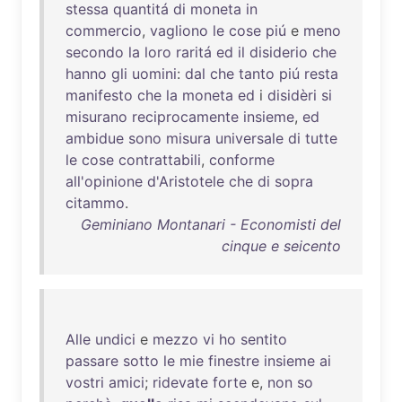
stessa
quantitá
di
moneta
in
commercio
,
vagliono
le
cose
piú
e
meno
secondo
la
loro
raritá
ed
il
disiderio
che
hanno
gli
uomini
:
dal
che
tanto
piú
resta
manifesto
che
la
moneta
ed
i
disidèri
si
misurano
reciprocamente
insieme
,
ed
ambidue
sono
misura
universale
di
tutte
le
cose
contrattabili
,
conforme
all'opinione
d'Aristotele
che
di
sopra
citammo
.
Geminiano Montanari - Economisti del
cinque e seicento
Alle
undici
e
mezzo
vi
ho
sentito
passare
sotto
le
mie
finestre
insieme
ai
vostri
amici
;
ridevate
forte
e,
non
so