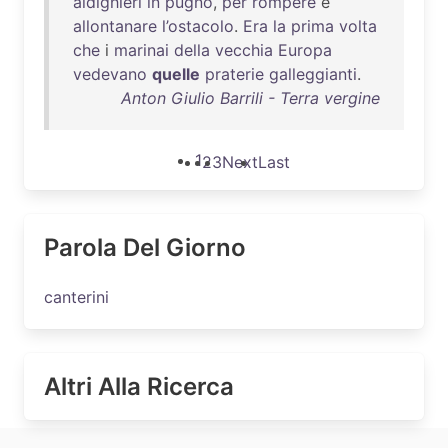
aldighieri
in
pugno
,
per
rompere
e
allontanare
l’ostacolo
.
Era
la
prima
volta
che
i
marinai
della
vecchia
Europa
vedevano
quelle
praterie
galleggianti
.
Anton Giulio Barrili - Terra vergine
1
2
3
Next
Last
Parola Del Giorno
canterini
Altri Alla Ricerca