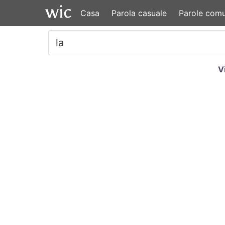
Casa
Parola casuale
Parole comu
V