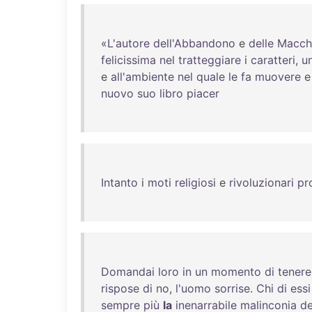
«
L'autore
dell'Abbandono
e
delle
Macch
felicissima
nel
tratteggiare
i
caratteri
,
u
e
all'ambiente
nel
quale
le
fa
muovere
nuovo
suo
libro
piacer
Intanto
i
moti
religiosi
e
rivoluzionari
pr
Domandai
loro
in
un
momento
di
tener
rispose
di
no
,
l'uomo
sorrise
.
Chi
di
essi
sempre
più
la
inenarrabile
malinconia
de