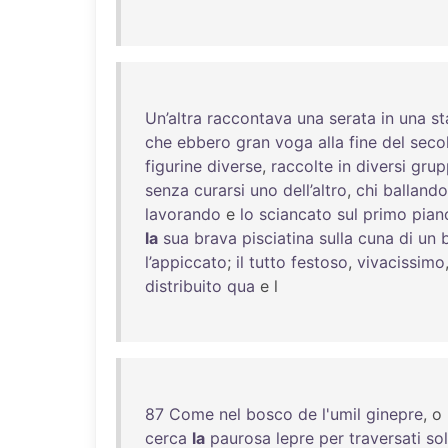
Un’altra
raccontava
una
serata
in
una
st
che
ebbero
gran
voga
alla
fine
del
seco
figurine
diverse
,
raccolte
in
diversi
grup
senza
curarsi
uno
dell’altro
,
chi
ballando
lavorando
e
lo
sciancato
sul
primo
pian
la
sua
brava
pisciatina
sulla
cuna
di
un
l’appiccato
;
il
tutto
festoso
,
vivacissimo
distribuito
qua
e l
87
Come
nel
bosco
de
l'umil
ginepre
, o
cerca
la
paurosa
lepre
per
traversati
sol