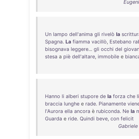
Eugeni
Un
lampo
dell'anima
gli
rivelò
la
scrittur
Spagna
.
La
fiamma
vacillò
,
Estebano
ra
bisognava
leggere
...
gli
occhi
del
giova
stesa
a
piè
dell'altare
,
immobile
e
bianc
Hanno
li
alberi
stupore
de
la
forza
che
l
braccia
lunghe
e
rade
.
Pianamente
vien
l'Aurora
ella
ancora
è
rubiconda
.
Ne
la
Guarda
e
ride
.
Quindi
beve
,
con
felicit
Gabriele