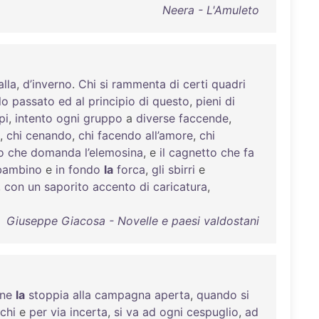
Neera - L'Amuleto
alla
,
d’inverno
.
Chi
si
rammenta
di
certi
quadri
lo
passato
ed
al
principio
di
questo
,
pieni
di
pi
,
intento
ogni
gruppo
a
diverse
faccende
,
,
chi
cenando
,
chi
facendo
all’amore
,
chi
o
che
domanda
l’elemosina
, e
il
cagnetto
che
fa
bambino
e
in
fondo
la
forca
,
gli
sbirri
e
,
con
un
saporito
accento
di
caricatura
,
Giuseppe Giacosa - Novelle e paesi valdostani
ne
la
stoppia
alla
campagna
aperta
,
quando
si
chi
e
per
via
incerta
,
si
va
ad
ogni
cespuglio
,
ad