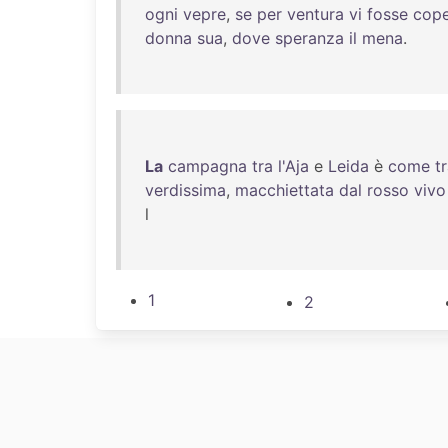
ogni
vepre
,
se
per
ventura
vi
fosse
cope
donna
sua
,
dove
speranza
il
mena
.
La
campagna
tra
l'Aja
e
Leida
è
come
t
verdissima
,
macchiettata
dal
rosso
vivo
l
1
2