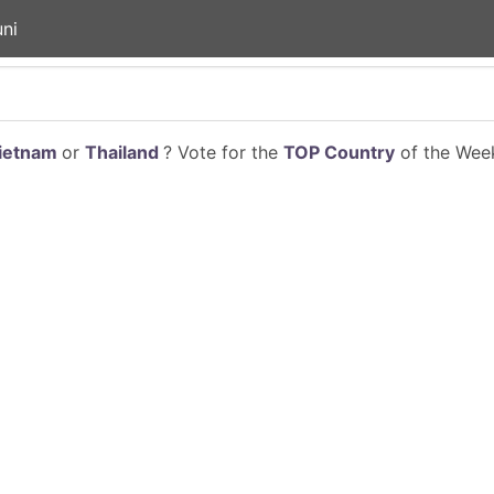
ni
ietnam
or
Thailand
? Vote for the
TOP Country
of the Week