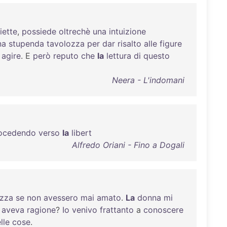
iette
,
possiede
oltrechè
una
intuizione
na
stupenda
tavolozza
per
dar
risalto
alle
figure
e
agire
. E
però
reputo
che
la
lettura
di
questo
Neera - L'indomani
ocedendo
verso
la
libert
Alfredo Oriani - Fino a Dogali
ezza
se
non
avessero
mai
amato
.
La
donna
mi
aveva
ragione
?
Io
venivo
frattanto
a
conoscere
lle
cose
.