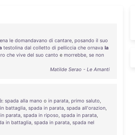
ena
le
domandavano
di
cantare
,
posando
il
suo
a
testolina
dal
colletto
di
pelliccia
che
ornava
la
ro
che
vive
del
suo
canto
e
morrebbe
,
se
non
Matilde Serao - Le Amanti
è
:
spada
alla
mano
o
in
parata
,
primo
saluto
,
in
battaglia
,
spada
in
parata
,
spada
all'orazion
,
in
parata
,
spada
in
riposo
,
spada
in
parata
,
da
in
battaglia
,
spada
in
parata
,
spada
nel