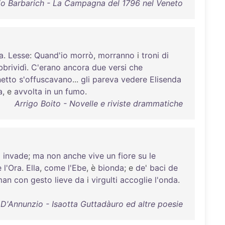
o Barbarich - La Campagna del 1796 nel Veneto
a
.
Lesse
:
Quand'io
morrò
,
morranno
i
troni
di
bbrividì
.
C'erano
ancora
due
versi
che
netto
s'offuscavano
...
gli
pareva
vedere
Elisenda
a
, e
avvolta
in
un
fumo
.
Arrigo Boito - Novelle e riviste drammatiche
i
invade
;
ma
non
anche
vive
un
fiore
su
le
e
l'Ora
.
Ella
,
come
l'Ebe
, è
bionda
; e
de
'
baci
de
man
con
gesto
lieve
da
i
virgulti
accoglie
l'onda
.
 D'Annunzio - Isaotta Guttadàuro ed altre poesie