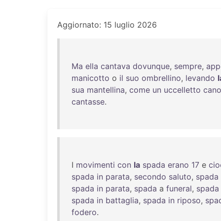
Aggiornato: 15 luglio 2026
Ma
ella
cantava
dovunque
,
sempre
,
app
manicotto
o
il
suo
ombrellino
,
levando
l
sua
mantellina
,
come
un
uccelletto
cano
cantasse
.
I
movimenti
con
la
spada
erano
17
e
cio
spada
in
parata
,
secondo
saluto
,
spada
spada
in
parata
,
spada
a
funeral
,
spada
spada
in
battaglia
,
spada
in
riposo
,
spa
fodero
.