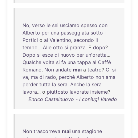
No
,
verso
le
sei
usciamo
spesso
con
Alberto
per
una
passeggiata
sotto
i
Portici
o
al
Valentino
,
secondo
il
tempo
...
Alle
otto
si
pranza
. E
dopo
?
Dopo
si
esce
di
nuovo
per
un'oretta
...
Qualche
volta
si
fa
una
tappa
al
Caffè
Romano
.
Non
andate
mai
a
teatro
?
Ci
si
va
,
ma
di
rado
,
perchè
Alberto
non
ama
perder
tutta
la
sera
.
Anche
la
sera
lavora
... o
piuttosto
lavorate
insieme
?
Enrico Castelnuovo - I coniugi Varedo
Non
trascorreva
mai
una
stagione