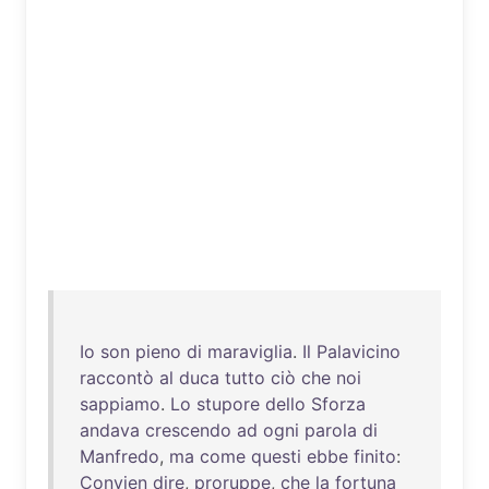
Io
son
pieno
di
maraviglia
.
Il
Palavicino
raccontò
al
duca
tutto
ciò
che
noi
sappiamo
.
Lo
stupore
dello
Sforza
andava
crescendo
ad
ogni
parola
di
Manfredo
,
ma
come
questi
ebbe
finito
:
Convien
dire
,
proruppe
,
che
la
fortuna