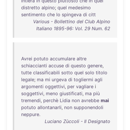
intiera
in
questo
piuttosto
che
in
quel
distretto
alpino
;
quel
medesimo
sentimento
che
lo
spingeva
di
citt
Various - Bollettino del Club Alpino
Italiano 1895-96: Vol. 29 Num. 62
Avrei
potuto
accumulare
altre
schiaccianti
accuse
di
questo
genere
,
tutte
classificabili
sotto
quel
solo
titolo
legale
;
ma
mi
urgeva
di
togliermi
agli
argomenti
oggettivi
,
per
vagliare
i
soggettivi
,
meno
giustificati
,
ma
più
tremendi
,
perchè
Lidia
non
avrebbe
mai
potuto
allontanarli
,
non
supponendoli
neppure
.
Luciano Zùccoli - Il Designato