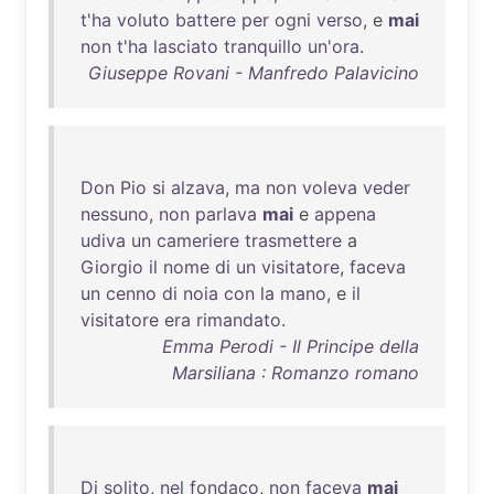
t'ha
voluto
battere
per
ogni
verso
, e
mai
non
t'ha
lasciato
tranquillo
un'ora
.
Giuseppe Rovani - Manfredo Palavicino
Don
Pio
si
alzava
,
ma
non
voleva
veder
nessuno
,
non
parlava
mai
e
appena
udiva
un
cameriere
trasmettere
a
Giorgio
il
nome
di
un
visitatore
,
faceva
un
cenno
di
noia
con
la
mano
, e
il
visitatore
era
rimandato
.
Emma Perodi - Il Principe della
Marsiliana : Romanzo romano
Di
solito
,
nel
fondaco
,
non
faceva
mai