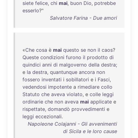
siete
felice
,
chi
mai
,
buon
Dio
,
potrebbe
esserlo
?"
Salvatore Farina - Due amori
«
Che
cosa
è
mai
questo
se
non
il
caos
?
Queste
condizioni
furono
il
prodotto
di
quindici
anni
di
malgoverno
della
destra
;
e
la
destra
,
quantunque
ancora
non
fossero
inventati
i
sobillatori
e i
Fasci
,
vedendosi
impotente
a
rimediare
collo
Statuto
che
aveva
violato
, e
colle
leggi
ordinarie
che
non
aveva
mai
applicate
e
rispettate
,
domandò
provvedimenti
e
leggi
eccezionali
.
Napoleone Colajanni - Gli avvenimenti
di Sicila e le loro cause