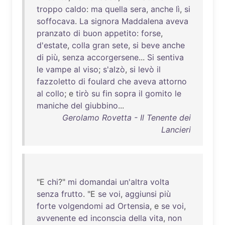
troppo
caldo
:
ma
quella
sera
,
anche
lì
,
si
soffocava
.
La
signora
Maddalena
aveva
pranzato
di
buon
appetito
:
forse
,
d'estate
,
colla
gran
sete
,
si
beve
anche
di
più
,
senza
accorgersene
...
Si
sentiva
le
vampe
al
viso
;
s'alzò
,
si
levò
il
fazzoletto
di
foulard
che
aveva
attorno
al
collo
; e
tirò
su
fin
sopra
il
gomito
le
maniche
del
giubbino
...
Gerolamo Rovetta - Il Tenente dei
Lancieri
"E
chi
?"
mi
domandai
un'altra
volta
senza
frutto
. "E
se
voi
,
aggiunsi
più
forte
volgendomi
ad
Ortensia
, e
se
voi
,
avvenente
ed
inconscia
della
vita
,
non