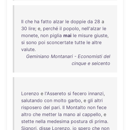
Il
che
ha
fatto
alzar
le
doppie
da
28
a
30
lire
; e,
perché
il
popolo
,
nell'alzar
le
monete
,
non
piglia
mai
le
misure
giuste
,
si
sono
poi
sconcertate
tutte
le
altre
valute
.
Geminiano Montanari - Economisti del
cinque e seicento
Lorenzo
e
l'Assereto
si
fecero
innanzi
,
salutando
con
molto
garbo
, e
gli
altri
risposero
del
pari
.
Il
Montalto
non
fece
altro
che
metter
la
mano
al
cappello
, e
stette
nella
medesima
postura
di
prima
.
Signori
,
disse
Lorenzo
,
io
spero
che
non