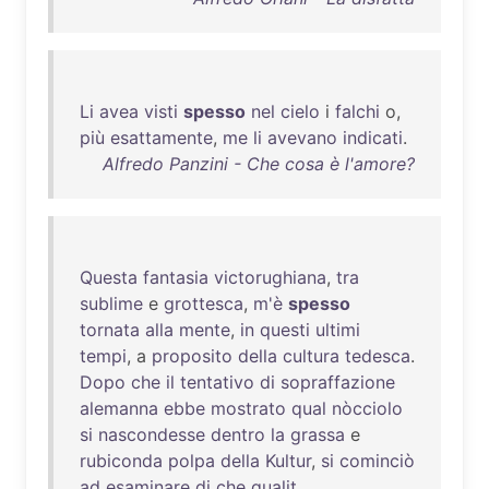
Li
avea
visti
spesso
nel
cielo
i
falchi
o,
più
esattamente
,
me
li
avevano
indicati
.
Alfredo Panzini - Che cosa è l'amore?
Questa
fantasia
victorughiana
,
tra
sublime
e
grottesca
,
m'è
spesso
tornata
alla
mente
,
in
questi
ultimi
tempi
, a
proposito
della
cultura
tedesca
.
Dopo
che
il
tentativo
di
sopraffazione
alemanna
ebbe
mostrato
qual
nòcciolo
si
nascondesse
dentro
la
grassa
e
rubiconda
polpa
della
Kultur
,
si
cominciò
ad
esaminare
di
che
qualit