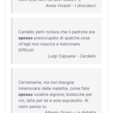
Annie Vivanti - I divoratori
Cardello
però
notava
che
il
padrone
era
spesso
preoccupato
di
qualche
cosa
ch'egli
non
riusciva
a
indovinare
.
Difficolt
Luigi Capuana - Cardello
Certamente
,
ma
non
bisogna
innamorarsi
delle
malattie
,
come
fate
spesso
voialtre
signore
;
bistecche
per
voi
,
latte
per
lei
e
sole
sopratutto
.
Al
resto
penso
io
.
Alfredo Oriani - La disfatta