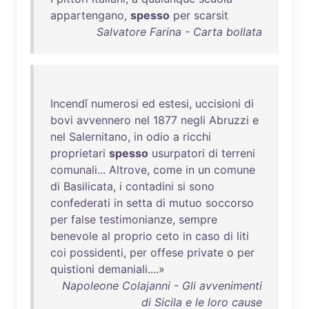
appartengano
,
spesso
per
scarsit
Salvatore Farina - Carta bollata
Incendî
numerosi
ed
estesi
,
uccisioni
di
bovi
avvennero
nel
1877
negli
Abruzzi
e
nel
Salernitano
,
in
odio
a
ricchi
proprietari
spesso
usurpatori
di
terreni
comunali
...
Altrove
,
come
in
un
comune
di
Basilicata
, i
contadini
si
sono
confederati
in
setta
di
mutuo
soccorso
per
false
testimonianze
,
sempre
benevole
al
proprio
ceto
in
caso
di
liti
coi
possidenti
,
per
offese
private
o
per
quistioni
demaniali
....»
Napoleone Colajanni - Gli avvenimenti
di Sicila e le loro cause