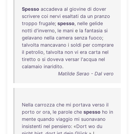
Spesso
accadeva
al
giovine
di
dover
scrivere
coi
nervi
esaltati
da
un
pranzo
troppo
frugale
;
spesso
,
nelle
gelide
notti
d'inverno
,
le
mani
e
la
fantasia
si
gelavano
nella
camera
senza
fuoco
;
talvolta
mancavano
i
soldi
per
comprare
il
petrolio
,
talvolta
non
vi
era
carta
nel
tiretto
o
si
doveva
versar
l'acqua
nel
calamaio
inaridito
.
Matilde Serao - Dal vero
Nella
carrozza
che
mi
portava
verso
il
porto
or
ora
,
le
parole
che
spesso
ho
in
mente
quando
viaggio
mi
suonavano
insistenti
nel
pensiero
: «
Dort
wo
du
nicht
bist
,
dort
ist
dein
Glück
.» L