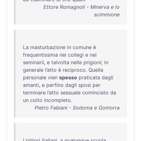
Ettore Romagnoli - Minerva e lo
scimmione
La
masturbazione
in
comune
è
frequentissima
nei
collegi
e
nei
seminarii
, e
talvolta
nelle
prigioni
;
in
generale
l’atto
è
reciproco
.
Quella
personale
vien
spesso
praticata
dagli
amanti
, e
perfino
dagli
sposi
per
terminare
l’atto
sessuale
cominciato
da
un
coito
incompleto
.
Pietro Fabiani - Sodoma e Gomorra
I
pittori
italiani
, a
qualunque
scuola