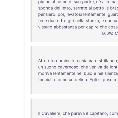
più
nè
al
nome
di
suo
padre
,
nè
alla
mad
sponda
del
letto
,
serrate
al
petto
le
bra
pensiero
:
poi
,
levatosi
lentamente
,
guar
fece
due
o
tre
giri
nella
stanza
, e
con
u
vissuto
abbastanza
per
capire
che
cosa
Giulio 
Atterrito
cominciò
a
chiamare
strillando
un
suono
cavernoso
,
che
veniva
da
lon
moriva
lentamente
nel
buio
e
nel
silenzi
fanciullo
come
un
delirio
.
Egli
si
pose
a
Il
Cavaliere
,
che
pareva
il
capitano
,
com