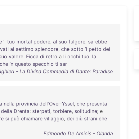
e
’l
tuo
mortal
podere
,
al
suo
fulgore
,
sarebbe
evati
al
settimo
splendore
,
che
sotto
’l
petto
del
suo
valore
.
Ficca
di
retro
a
li
occhi
tuoi
la
che
’n
questo
specchio
ti
sar
ighieri - La Divina Commedia di Dante: Paradiso
a
nella
provincia
dell'Over-Yssel
,
che
presenta
della
Drenta
:
sterpeti
,
torbiere
,
solitudine
; e
re
si
può
chiamare
villaggio
,
dei
più
strani
che
Edmondo De Amicis - Olanda