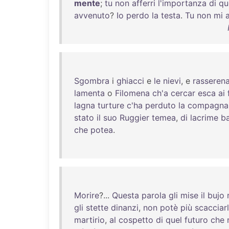
mente
;
tu
non
afferri
l'importanza
di
qu
avvenuto
?
Io
perdo
la
testa
.
Tu
non
mi
Sgombra
i
ghiacci
e
le
nievi
, e
rasseren
lamenta
o
Filomena
ch'a
cercar
esca
ai
lagna
turture
c'ha
perduto
la
compagna
stato
il
suo
Ruggier
temea
,
di
lacrime
b
che
potea
.
Morire
?...
Questa
parola
gli
mise
il
bujo
gli
stette
dinanzi
,
non
potè
più
scacciar
martirio
,
al
cospetto
di
quel
futuro
che