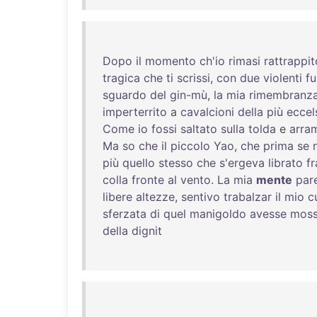
Dopo
il
momento
ch'io
rimasi
rattrappit
tragica
che
ti
scrissi
,
con
due
violenti
fu
sguardo
del
gin-mù
,
la
mia
rimembranz
imperterrito
a
cavalcioni
della
più
eccel
Come
io
fossi
saltato
sulla
tolda
e
arra
Ma
so
che
il
piccolo
Yao
,
che
prima
se
più
quello
stesso
che
s'ergeva
librato
fr
colla
fronte
al
vento
.
La
mia
mente
par
libere
altezze
,
sentivo
trabalzar
il
mio
c
sferzata
di
quel
manigoldo
avesse
mos
della
dignit