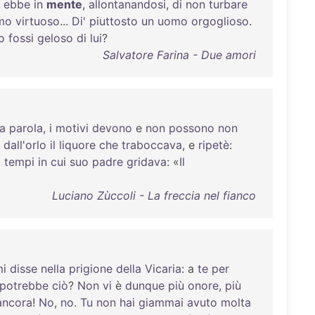
ebbe
in
mente
,
allontanandosi
,
di
non
turbare
mo
virtuoso
...
Di
'
piuttosto
un
uomo
orgoglioso
.
o
fossi
geloso
di
lui
?
Salvatore Farina - Due amori
a
parola
, i
motivi
devono
e
non
possono
non
dall'orlo
il
liquore
che
traboccava
, e
ripetè
:
i
tempi
in
cui
suo
padre
gridava
: «
Il
Luciano Zùccoli - La freccia nel fianco
i
disse
nella
prigione
della
Vicaria
: a
te
per
potrebbe
ciò
?
Non
vi
è
dunque
più
onore
,
più
ancora
!
No
,
no
.
Tu
non
hai
giammai
avuto
molta