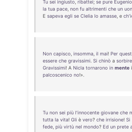
Tu
sei
ingiusto
,
ribattei
;
se
pure
Eugenio
la
tua
pace
,
non
fu
altrimenti
che
un
uo
E
sapeva
egli
se
Clelia
lo
amasse
, e
ch'i
Non
capisco
,
insomma
,
il
mai
!
Per
quest
essere
che
gravissimi
.
Si
chinò
a
sorbire
Gravissimi
! A
Nicla
tornarono
in
mente
palcoscenico
no
!».
Tu
non
sei
più
l'innocente
giovane
che
m
tutta
la
vita
!
Gli
è
vero
?
che
irrisione
!
Si
fede
,
più
virtù
nel
mondo
?
Ed
un
prete