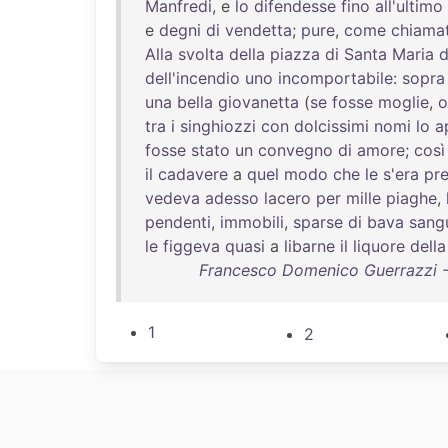
Manfredi
, e
lo
difendesse
fino
all'ultimo
e
degni
di
vendetta
;
pure
,
come
chiamat
Alla
svolta
della
piazza
di
Santa
Maria
d
dell'incendio
uno
incomportabile
:
sopra
una
bella
giovanetta
(
se
fosse
moglie
,
o
tra
i
singhiozzi
con
dolcissimi
nomi
lo
a
fosse
stato
un
convegno
di
amore
;
così
il
cadavere
a
quel
modo
che
le
s'era
pr
vedeva
adesso
lacero
per
mille
piaghe
,
pendenti
,
immobili
,
sparse
di
bava
sang
le
figgeva
quasi
a
libarne
il
liquore
della
Francesco Domenico Guerrazzi - L
1
2