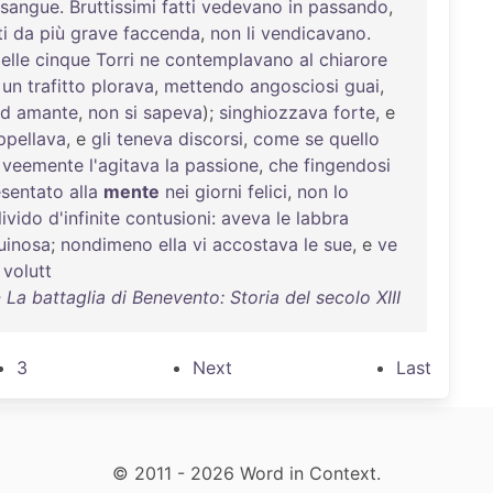
sangue
.
Bruttissimi
fatti
vedevano
in
passando
,
i
da
più
grave
faccenda
,
non
li
vendicavano
.
elle
cinque
Torri
ne
contemplavano
al
chiarore
un
trafitto
plorava
,
mettendo
angosciosi
guai
,
d
amante
,
non
si
sapeva
);
singhiozzava
forte
, e
ppellava
, e
gli
teneva
discorsi
,
come
se
quello
veemente
l'agitava
la
passione
,
che
fingendosi
esentato
alla
mente
nei
giorni
felici
,
non
lo
livido
d'infinite
contusioni
:
aveva
le
labbra
uinosa
;
nondimeno
ella
vi
accostava
le
sue
, e
ve
volutt
a battaglia di Benevento: Storia del secolo XIII
3
Next
Last
© 2011 - 2026 Word in Context.