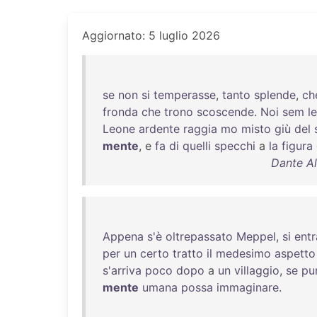
Aggiornato: 5 luglio 2026
se
non
si
temperasse
,
tanto
splende
,
ch
fronda
che
trono
scoscende
.
Noi
sem
l
Leone
ardente
raggia
mo
misto
giù
del
mente
, e
fa
di
quelli
specchi
a
la
figura
Dante Al
Appena
s'è
oltrepassato
Meppel
,
si
entr
per
un
certo
tratto
il
medesimo
aspetto
s'arriva
poco
dopo
a
un
villaggio
,
se
pu
mente
umana
possa
immaginare
.