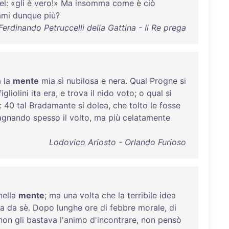
el
: «
gli
è
vero
!»
Ma
insomma
come
è
ciò
ami
dunque
più
?
Ferdinando Petruccelli della Gattina - Il Re prega
a
la
mente
mia
sì
nubilosa
e
nera
.
Qual
Progne
si
figliolini
ita
era
, e
trova
il
nido
voto
; o
qual
si
:
40
tal
Bradamante
si
dolea
,
che
tolto
le
fosse
agnando
spesso
il
volto
,
ma
più
celatamente
Lodovico Ariosto - Orlando Furioso
nella
mente
;
ma
una
volta
che
la
terribile
idea
la
da
sè
.
Dopo
lunghe
ore
di
febbre
morale
,
di
non
gli
bastava
l'animo
d'incontrare
,
non
pensò