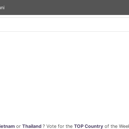
ni
ietnam
or
Thailand
? Vote for the
TOP Country
of the Week