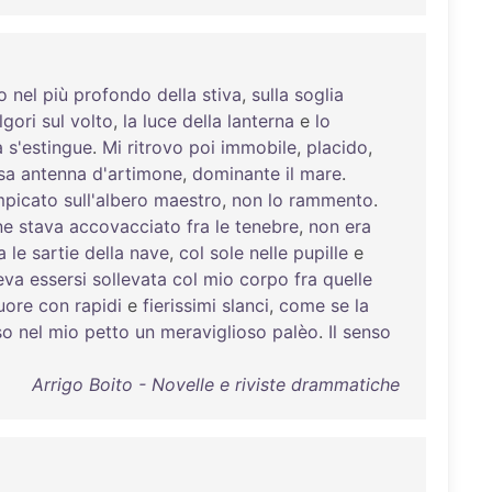
o
nel
più
profondo
della
stiva
,
sulla
soglia
lgori
sul
volto
,
la
luce
della
lanterna
e
lo
a
s'estingue
.
Mi
ritrovo
poi
immobile
,
placido
,
sa
antenna
d'artimone
,
dominante
il
mare
.
mpicato
sull'albero
maestro
,
non
lo
rammento
.
ne
stava
accovacciato
fra
le
tenebre
,
non
era
a
le
sartie
della
nave
,
col
sole
nelle
pupille
e
eva
essersi
sollevata
col
mio
corpo
fra
quelle
uore
con
rapidi
e
fierissimi
slanci
,
come
se
la
so
nel
mio
petto
un
meraviglioso
palèo
.
Il
senso
Arrigo Boito - Novelle e riviste drammatiche