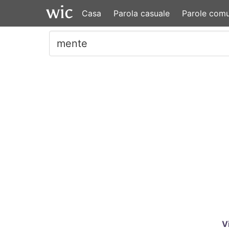
Casa
Parola casuale
Parole comu
V