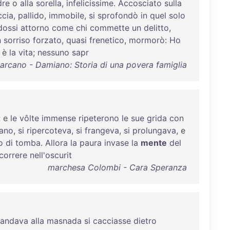
re
o
alla
sorella
,
infelicissime
.
Accosciato
sulla
ccia
,
pallido
,
immobile
,
si
sprofondò
in
quel
solo
dossi
attorno
come
chi
commette
un
delitto
,
n
sorriso
forzato
,
quasi
frenetico
,
mormorò
:
Ho
è
la
vita
;
nessuno
sapr
Carcano - Damiano: Storia di una povera famiglia
; e
le
vôlte
immense
ripeterono
le
sue
grida
con
tano
,
si
ripercoteva
,
si
frangeva
,
si
prolungava
, e
o
di
tomba
.
Allora
la
paura
invase
la
mente
del
correre
nell'oscurit
marchesa Colombi - Cara Speranza
andava
alla
masnada
si
cacciasse
dietro