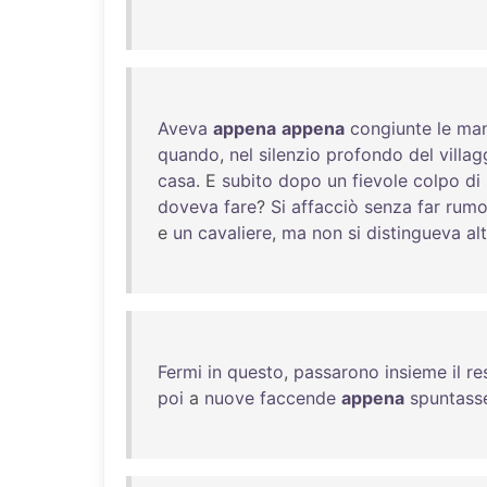
Aveva
appena
appena
congiunte
le
man
quando
,
nel
silenzio
profondo
del
villag
casa
. E
subito
dopo
un
fievole
colpo
di
doveva
fare
?
Si
affacciò
senza
far
rumo
e
un
cavaliere
,
ma
non
si
distingueva
al
Fermi
in
questo
,
passarono
insieme
il
re
poi
a
nuove
faccende
appena
spuntass