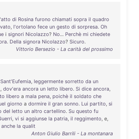
'atto
di
Rosina
furono
chiamati
sopra
il
quadro
rvato
,
l'ortolano
fece
un
gesto
di
sorpresa
.
Oh
ue
i
signori
Nicolazzo
?
No
...
Perchè
mi
chiedete
ora
.
Della
signora
Nicolazzo
?
Sicuro
.
Vittorio Bersezio - La carità del prossimo
Sant'Eufemia
,
leggermente
sorretto
da
un
a
,
dov'era
ancora
un
letto
libero
.
Si
dice
ancora
,
ato
libero
a
mala
pena
,
poichè
il
soldato
che
uel
giorno
a
dormire
il
gran
sonno
.
Lui
partito
,
si
o
del
letto
un
altro
cartellino
.
Su
questo
fu
Guerri
,
vi
si
aggiunse
la
patria
,
il
reggimento
, e,
,
anche
la
qualit
Anton Giulio Barrili - La montanara