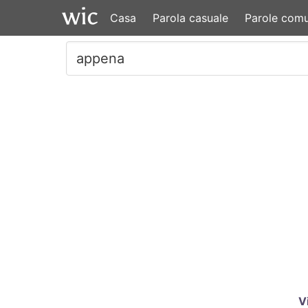
Casa
Parola casuale
Parole comu
V