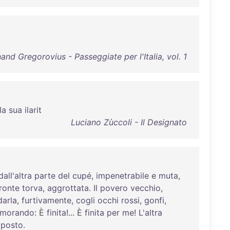
and Gregorovius - Passeggiate per l'Italia, vol. 1
la
sua
ilarit
Luciano Zùccoli - Il Designato
dall'altra
parte
del
cupé
,
impenetrabile
e
muta
,
ronte
torva
,
aggrottata
.
Il
povero
vecchio
,
darla
,
furtivamente
,
cogli
occhi
rossi
,
gonfi
,
morando
: È
finita
!... È
finita
per
me
!
L'altra
posto
.