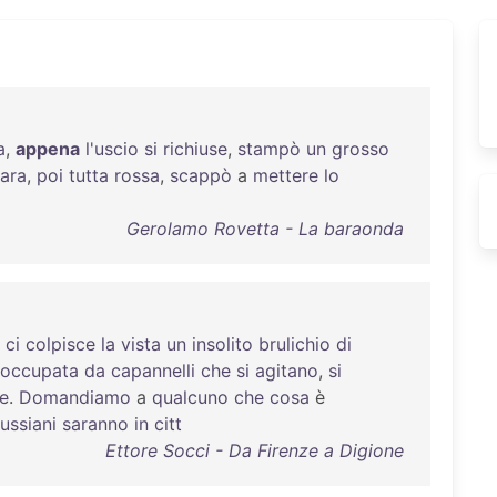
a
,
appena
l'uscio
si
richiuse
,
stampò
un
grosso
ara
,
poi
tutta
rossa
,
scappò
a
mettere
lo
Gerolamo Rovetta - La baraonda
,
ci
colpisce
la
vista
un
insolito
brulichio
di
occupata
da
capannelli
che
si
agitano
,
si
e
.
Domandiamo
a
qualcuno
che
cosa
è
ussiani
saranno
in
citt
Ettore Socci - Da Firenze a Digione