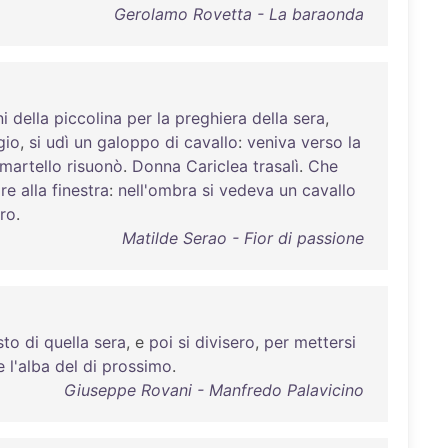
Gerolamo Rovetta - La baraonda
i
della
piccolina
per
la
preghiera
della
sera
,
gio
,
si
udì
un
galoppo
di
cavallo
:
veniva
verso
la
martello
risuonò
.
Donna
Cariclea
trasalì
.
Che
re
alla
finestra
:
nell'ombra
si
vedeva
un
cavallo
tro
.
Matilde Serao - Fior di passione
sto
di
quella
sera
, e
poi
si
divisero
,
per
mettersi
e
l'alba
del
di
prossimo
.
Giuseppe Rovani - Manfredo Palavicino