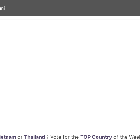
ni
ietnam
or
Thailand
? Vote for the
TOP Country
of the Week