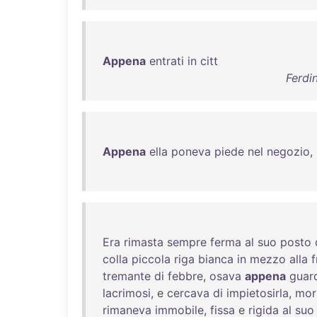
Appena
entrati
in
citt
Ferdin
Appena
ella
poneva
piede
nel
negozio
,
Era
rimasta
sempre
ferma
al
suo
posto
colla
piccola
riga
bianca
in
mezzo
alla
f
tremante
di
febbre
,
osava
appena
guar
lacrimosi
, e
cercava
di
impietosirla
,
mor
rimaneva
immobile
,
fissa
e
rigida
al
suo