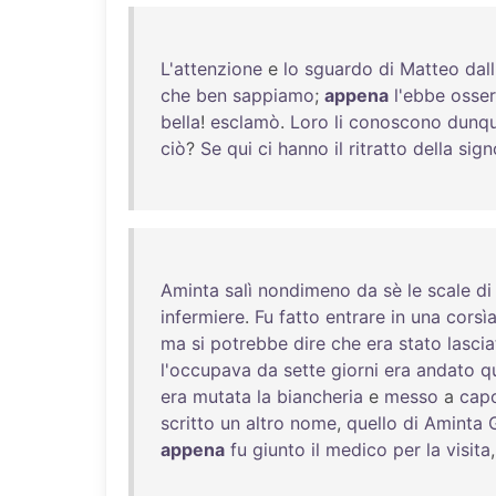
L'attenzione
e
lo
sguardo
di
Matteo
dall
che
ben
sappiamo
;
appena
l'ebbe
osse
bella
!
esclamò
.
Loro
li
conoscono
dunq
ciò
?
Se
qui
ci
hanno
il
ritratto
della
sign
Aminta
salì
nondimeno
da
sè
le
scale
di
infermiere
.
Fu
fatto
entrare
in
una
corsì
ma
si
potrebbe
dire
che
era
stato
lasci
l'occupava
da
sette
giorni
era
andato
q
era
mutata
la
biancheria
e
messo
a
cap
scritto
un
altro
nome
,
quello
di
Aminta
appena
fu
giunto
il
medico
per
la
visita