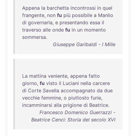
Appena
la
barchetta
incontrossi
in
quel
frangente
,
non
fu
più
possibile
a
Manlio
di
governarla
, e
presentando
essa
il
traverso
alle
onde
fu
in
un
momento
sommersa
.
Giuseppe Garibaldi - I Mille
La
mattina
veniente
,
appena
fatto
giorno
,
fu
visto
il
Luciani
nella
carcere
di
Corte
Savella
accompagnato
da
due
vecchie
femmine
, o
piuttosto
furie
,
incamminarsi
alla
prigione
di
Beatrice
.
Francesco Domenico Guerrazzi -
Beatrice Cenci: Storia del secolo XVI