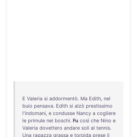
E
Valeria
si
addormentò
.
Ma
Edith
,
nel
buio
pensava
.
Edith
si
alzò
prestissimo
l'indomani
, e
condusse
Nancy
a
cogliere
le
primule
nei
boschi
.
Fu
così
che
Nino
e
Valeria
dovettero
andare
soli
al
tennis
.
Una
ragazza
grassa
e
torpida
prese
il