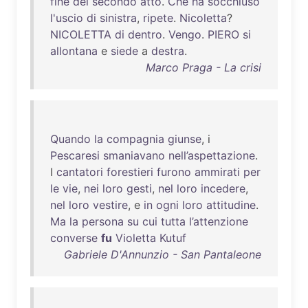
fine
del
secondo
atto
.
Che
ha
socchiuso
l'uscio
di
sinistra
,
ripete
.
Nicoletta
?
NICOLETTA
di
dentro
.
Vengo
.
PIERO
si
allontana
e
siede
a
destra
.
Marco Praga - La crisi
Quando
la
compagnia
giunse
, i
Pescaresi
smaniavano
nell’aspettazione
.
I
cantatori
forestieri
furono
ammirati
per
le
vie
,
nei
loro
gesti
,
nel
loro
incedere
,
nel
loro
vestire
, e
in
ogni
loro
attitudine
.
Ma
la
persona
su
cui
tutta
l’attenzione
converse
fu
Violetta
Kutuf
Gabriele D'Annunzio - San Pantaleone