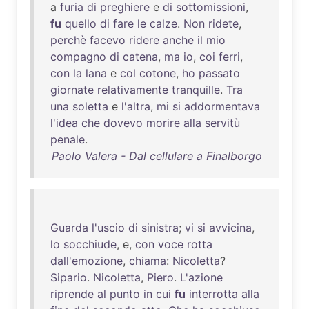
a
furia
di
preghiere
e
di
sottomissioni
,
fu
quello
di
fare
le
calze
.
Non
ridete
,
perchè
facevo
ridere
anche
il
mio
compagno
di
catena
,
ma
io
,
coi
ferri
,
con
la
lana
e
col
cotone
,
ho
passato
giornate
relativamente
tranquille
.
Tra
una
soletta
e
l'altra
,
mi
si
addormentava
l'idea
che
dovevo
morire
alla
servitù
penale
.
Paolo Valera - Dal cellulare a Finalborgo
Guarda
l'uscio
di
sinistra
;
vi
si
avvicina
,
lo
socchiude
, e,
con
voce
rotta
dall'emozione
,
chiama
:
Nicoletta
?
Sipario
.
Nicoletta
,
Piero
.
L'azione
riprende
al
punto
in
cui
fu
interrotta
alla