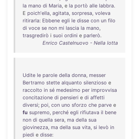
la
mano
di
Maria
, e
la
portò
alle
labbra
.
E
poich'ella
,
agitata
,
sorpresa
,
voleva
ritirarla
:
Ebbene
egli
le
disse
con
un
filo
di
voce
se
non
mi
lascia
la
mano
,
trasgredirò
i
suoi
ordini
e
parlerò
.
Enrico Castelnuovo - Nella lotta
Udite
le
parole
della
donna
,
messer
Bertramo
stette
alquanto
silenzioso
e
raccolto
in
sé
medesimo
per
improvvisa
concitazione
di
pensieri
e
di
affetti
diversi
;
poi
,
con
uno
sforzo
che
parve
e
fu
supremo
,
perché
egli
rifiutava
il
bene
non
di
quella
sera
,
ma
della
sua
giovinezza
,
ma
della
sua
vita
,
si
levò
in
piedi
e
disse
: