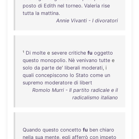
posto
di
Edith
nel
torneo
.
Valeria
rise
tutta
la
mattina
.
Annie Vivanti - I divoratori
¹
Di
molte
e
severe
critiche
fu
oggetto
questo
monopolio
.
Nè
venivano
tutte
e
solo
da
parte
de
'
liberali
moderati
, i
quali
concepiscono
lo
Stato
come
un
supremo
moderatore
di
libert
Romolo Murri - Il partito radicale e il
radicalismo italiano
Quando
questo
concetto
fu
ben
chiaro
nella
sua
mente
,
egli
afferrò
con
impeto