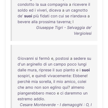
condotto
la
sua
compagnia
a
ricevere
il
soldo
ed
i
viveri
,
diceva
a
un
cagnotto
de’
suoi
più
fidati
con
cui
se
n’andava
a
bevere
alla
prossima
taverna
; l
Giuseppe Tigri - Selvaggia de'
Vergiolesi
Giovanni
si
fermò
e,
postosi
a
sedere
su
d'un
arginello
di
un
campo
poco
lungi
dalle
mura
,
riprese
il
suo
pianto
e i
suoi
sospiri
, e
quindi
vivacemente
:
Ebbene
!
perchè
mia
sorella
,
il
mio
amico
,
colei
che
amo
non
son
eglino
qui
?
almeno
piangerebbero
meco
e
ci
daremmo
un
estremo
addio
.
Cesare Monteverde - I demagoghi : O, I