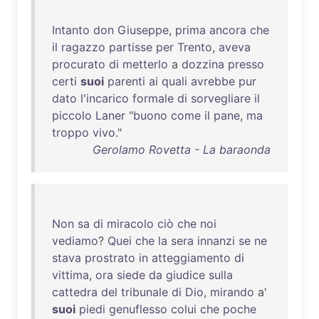
Intanto
don
Giuseppe
,
prima
ancora
che
il
ragazzo
partisse
per
Trento
,
aveva
procurato
di
metterlo
a
dozzina
presso
certi
suoi
parenti
ai
quali
avrebbe
pur
dato
l'incarico
formale
di
sorvegliare
il
piccolo
Laner
"
buono
come
il
pane
,
ma
troppo
vivo
."
Gerolamo Rovetta - La baraonda
Non
sa
di
miracolo
ciò
che
noi
vediamo
?
Quei
che
la
sera
innanzi
se
ne
stava
prostrato
in
atteggiamento
di
vittima
,
ora
siede
da
giudice
sulla
cattedra
del
tribunale
di
Dio
,
mirando
a'
suoi
piedi
genuflesso
colui
che
poche