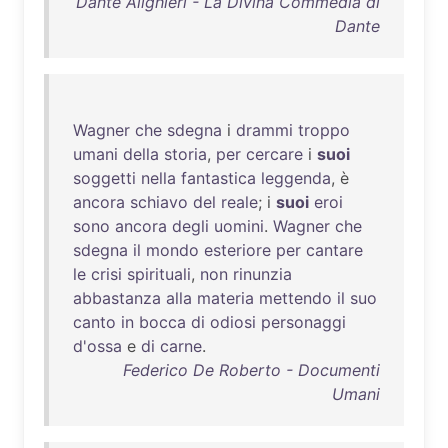
Dante Alighieri - La Divina Commedia di
Dante
Wagner
che
sdegna
i
drammi
troppo
umani
della
storia
,
per
cercare
i
suoi
soggetti
nella
fantastica
leggenda
, è
ancora
schiavo
del
reale
; i
suoi
eroi
sono
ancora
degli
uomini
.
Wagner
che
sdegna
il
mondo
esteriore
per
cantare
le
crisi
spirituali
,
non
rinunzia
abbastanza
alla
materia
mettendo
il
suo
canto
in
bocca
di
odiosi
personaggi
d'ossa
e
di
carne
.
Federico De Roberto - Documenti
Umani