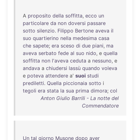
A
proposito
della
soffitta
,
ecco
un
particolare
da
non
doversi
passare
sotto
silenzio
.
Filippo
Bertone
aveva
il
suo
quartierino
nella
medesima
casa
che
sapete
;
era
sceso
di
due
piani
,
ma
aveva
serbato
fede
al
suo
nido
, e
quella
soffitta
non
l'aveva
ceduta
a
nessuno
, e
andava
a
chiudersi
lassù
quando
voleva
e
poteva
attendere
a'
suoi
studi
prediletti
.
Quella
piccionaia
sotto
i
tegoli
era
stata
la
sua
prima
dimora
;
col
Anton Giulio Barrili - La notte del
Commendatore
Un
tal
giorno
Musone
dopo
aver