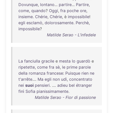
Dovunque
,
lontano
...
partire
...
Partire
,
come
,
quando
?
Oggi
,
fra
poche
ore
,
insieme
.
Chérie
,
Chérie
, è
impossibile
!
egli
esclamò
,
dolorosamente
.
Perchè
,
impossibile
?
Matilde Serao - L'infedele
La
fanciulla
gracile
e
mesta
lo
guardò
e
ripetette
,
come
fra
sè
,
le
prime
parole
della
romanza
francese
:
Puisque
rien
ne
t'arrête
....
Ma
egli
non
udì
,
concentrato
nei
suoi
pensieri
. ....
adieu
bel
étranger
finì
Sofia
pianissimamente
.
Matilde Serao - Fior di passione