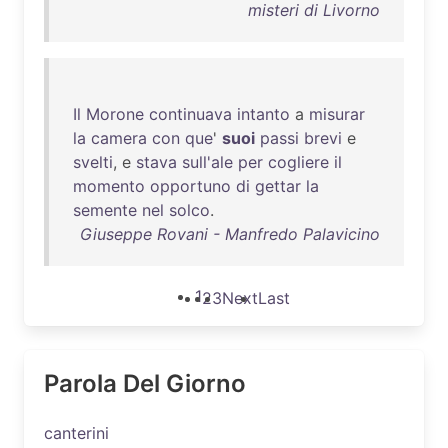
misteri di Livorno
Il
Morone
continuava
intanto
a
misurar
la
camera
con
que
'
suoi
passi
brevi
e
svelti
, e
stava
sull'ale
per
cogliere
il
momento
opportuno
di
gettar
la
semente
nel
solco
.
Giuseppe Rovani - Manfredo Palavicino
1
2
3
Next
Last
Parola Del Giorno
canterini