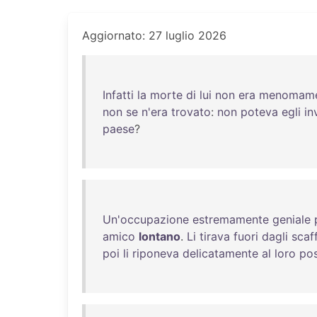
Aggiornato: 27 luglio 2026
Infatti
la
morte
di
lui
non
era
menomame
non
se
n'era
trovato
:
non
poteva
egli
in
paese
?
Un'occupazione
estremamente
geniale
amico
lontano
.
Li
tirava
fuori
dagli
scaff
poi
li
riponeva
delicatamente
al
loro
po