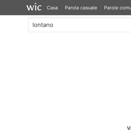
Casa
Parola casuale
Parole comu
V