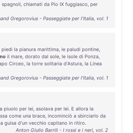
i
spagnoli
,
chiamati
da
Pio
IX
fuggiasco
,
per
and Gregorovius - Passeggiate per l'Italia, vol. 1
piedi
la
pianura
marittima
,
le
paludi
pontine
,
ano
il
mare
,
dorato
dal
sole
,
le
isole
di
Ponza
,
apo
Circeo
,
la
torre
solitaria
d'Astura
,
la
Linea
and Gregorovius - Passeggiate per l'Italia, vol. 1
a
piuolo
per
lei
,
asolava
per
lei
. E
allora
la
ossa
come
una
brace
,
incominciò
a
sbirciarlo
da
 a
guisa
d'un
vecchio
capitano
in
ritiro
.
Anton Giulio Barrili - I rossi e i neri, vol. 2