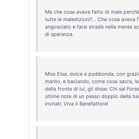
Ma
che
cosa
aveva
fatto
di
male
perch
tutte
le
maledizioni
?...
Che
cosa
aveva
angosciato
e
farsi
strada
nella
mente
sc
di
speranza
.
Miss
Elsa
,
dolce
e
pudibonda
,
con
graz
marito
, e
baciando
,
come
cosa
sacra
,
la
della
fronte
di
lui
,
gli
disse
:
Chi
sa
!
Fors
ultime
note
di
un
passo
doppio
della
ba
invitati
:
Viva
il
Benefattore
!