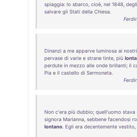
spiaggia
:
lo
sbarco
,
cioè
,
nel
1848
,
degl
salvare
gli
Stati
della
Chiesa
.
Ferdin
Dinanzi
a
me
apparve
luminosa
ai
nostri
pervase
di
varie
e
strane
tinte
,
più
lont
perdute
in
mezzo
alle
onde
brillanti
;
il
c
Pia
e
il
castello
di
Sermoneta
.
Ferdin
Non
c'era
più
dubbio
;
quell'uomo
stava
signora
Marianna
,
sebbene
facendosi
r
lontano
.
Egli
era
decentemente
vestito
,