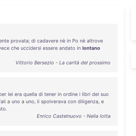
nte
provata
;
di
cadavere
nè
in
Po
nè
altrove
vece
che
uccidersi
essere
andato
in
lontano
Vittorio Bersezio - La carità del prossimo
per
lei
era
quella
di
tener
in
ordine
i
libri
del
suo
ali
a
uno
a
uno
,
li
spolverava
con
diligenza
, e
sto
.
Enrico Castelnuovo - Nella lotta