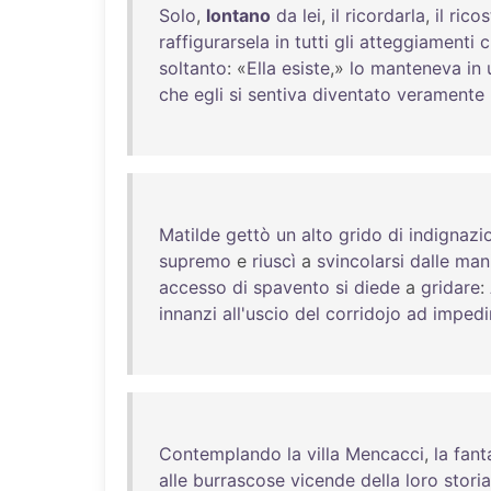
Solo
,
lontano
da
lei
,
il
ricordarla
,
il
ricos
raffigurarsela
in
tutti
gli
atteggiamenti
c
soltanto
: «
Ella
esiste
,»
lo
manteneva
in
che
egli
si
sentiva
diventato
veramente
Matilde
gettò
un
alto
grido
di
indignazi
supremo
e
riuscì
a
svincolarsi
dalle
man
accesso
di
spavento
si
diede
a
gridare
:
innanzi
all'uscio
del
corridojo
ad
impedi
Contemplando
la
villa
Mencacci
,
la
fant
alle
burrascose
vicende
della
loro
storia