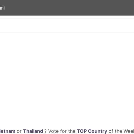
ni
ietnam
or
Thailand
? Vote for the
TOP Country
of the Week