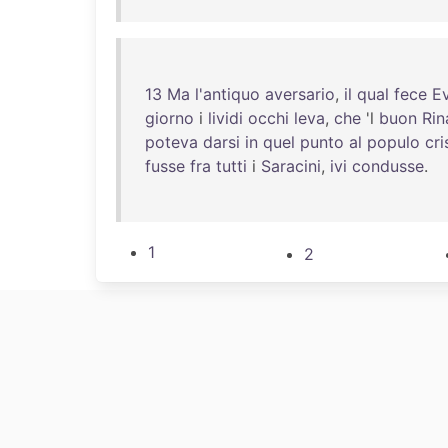
13
Ma
l'antiquo
aversario
,
il
qual
fece
E
giorno
i
lividi
occhi
leva
,
che
'l
buon
Rin
poteva
darsi
in
quel
punto
al
populo
cri
fusse
fra
tutti
i
Saracini
,
ivi
condusse
.
1
2