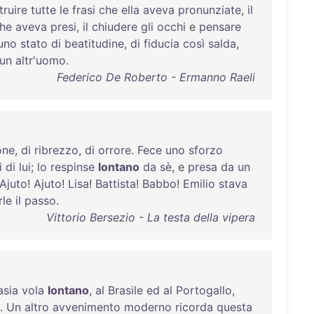
truire
tutte
le
frasi
che
ella
aveva
pronunziate
,
il
he
aveva
presi
,
il
chiudere
gli
occhi
e
pensare
uno
stato
di
beatitudine
,
di
fiducia
così
salda
,
un
altr'uomo
.
Federico De Roberto - Ermanno Raeli
one
,
di
ribrezzo
,
di
orrore
.
Fece
uno
sforzo
i
di
lui
;
lo
respinse
lontano
da
sè
, e
presa
da
un
Ajuto
!
Ajuto
!
Lisa
!
Battista
!
Babbo
!
Emilio
stava
rle
il
passo
.
Vittorio Bersezio - La testa della vipera
asia
vola
lontano
,
al
Brasile
ed
al
Portogallo
,
.
Un
altro
avvenimento
moderno
ricorda
questa