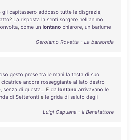
è
gli
capitassero
addosso
tutte
le
disgrazie
,
fatto
?
La
risposta
la
sentì
sorgere
nell'animo
onvolta
,
come
un
lontano
chiarore
,
un
barlume
Gerolamo Rovetta - La baraonda
ioso
gesto
prese
tra
le
mani
la
testa
di
suo
cicatrice
ancora
rosseggiante
al
lato
destro
e
,
senza
di
questa
... E
da
lontano
arrivavano
le
nda
di
Settefonti
e
le
grida
di
saluto
degli
Luigi Capuana - Il Benefattore