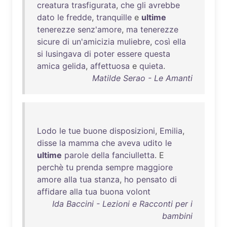
creatura
trasfigurata
,
che
gli
avrebbe
dato
le
fredde
,
tranquille
e
ultime
tenerezze
senz'amore
,
ma
tenerezze
sicure
di
un'amicizia
muliebre
,
così
ella
si
lusingava
di
poter
essere
questa
amica
gelida
,
affettuosa
e
quieta
.
Matilde Serao - Le Amanti
Lodo
le
tue
buone
disposizioni
,
Emilia
,
disse
la
mamma
che
aveva
udito
le
ultime
parole
della
fanciulletta
. E
perchè
tu
prenda
sempre
maggiore
amore
alla
tua
stanza
,
ho
pensato
di
affidare
alla
tua
buona
volont
Ida Baccini - Lezioni e Racconti per i
bambini