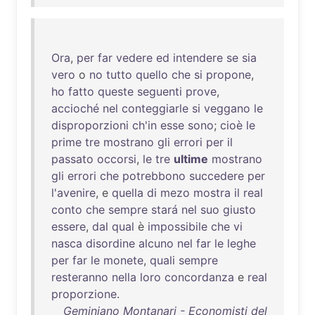
Ora
,
per
far
vedere
ed
intendere
se
sia
vero
o
no
tutto
quello
che
si
propone
,
ho
fatto
queste
seguenti
prove
,
accioché
nel
conteggiarle
si
veggano
le
disproporzioni
ch'in
esse
sono
;
cioè
le
prime
tre
mostrano
gli
errori
per
il
passato
occorsi
,
le
tre
ultime
mostrano
gli
errori
che
potrebbono
succedere
per
l'avenire
, e
quella
di
mezo
mostra
il
real
conto
che
sempre
stará
nel
suo
giusto
essere
,
dal
qual
è
impossibile
che
vi
nasca
disordine
alcuno
nel
far
le
leghe
per
far
le
monete
,
quali
sempre
resteranno
nella
loro
concordanza
e
real
proporzione
.
Geminiano Montanari - Economisti del