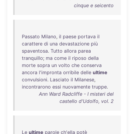
cinque e seicento
Passato
Milano
,
il
paese
portava
il
carattere
di
una
devastazione
più
spaventosa
.
Tutto
allora
parea
tranquillo
;
ma
come
il
riposo
della
morte
sopra
un
volto
che
conserva
ancora
l'impronta
orribile
delle
ultime
convulsioni
.
Lasciato
il
Milanese
,
incontrarono
essi
nuovamente
truppe
.
Ann Ward Radcliffe - I misteri del
castello d'Udolfo, vol. 2
Le
ultime
parole
ch'ella
potè