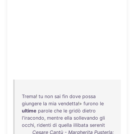
Trema
!
tu
non
sai
fin
dove
possa
giungere
la
mia
vendetta
!»
furono
le
ultime
parole
che
le
gridò
dietro
l'iracondo
,
mentre
ella
sollevando
gli
occhi
,
ridenti
di
quella
illibata
serenit
Cesare Cantù - Margherita Pusterla: