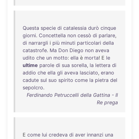
Questa
specie
di
catalessia
durò
cinque
giorni
.
Concettella
non
cessò
di
parlare
,
di
narrargli
i
più
minuti
particolari
della
catastrofe
.
Ma
Don
Diego
non
aveva
udito
che
un
motto
:
ella
è
morta
! E
le
ultime
parole
di
sua
sorella
,
la
lettera
di
addio
che
ella
gli
aveva
lasciato
,
erano
cadute
sul
suo
spirito
come
la
pietra
del
sepolcro
.
Ferdinando Petruccelli della Gattina - Il
Re prega
E
come
lui
credeva
di
aver
innanzi
una