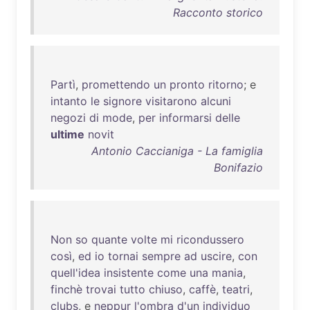
Racconto storico
Partì
,
promettendo
un
pronto
ritorno
; e
intanto
le
signore
visitarono
alcuni
negozi
di
mode
,
per
informarsi
delle
ultime
novit
Antonio Caccianiga - La famiglia
Bonifazio
Non
so
quante
volte
mi
ricondussero
così
,
ed
io
tornai
sempre
ad
uscire
,
con
quell'idea
insistente
come
una
mania
,
finchè
trovai
tutto
chiuso
,
caffè
,
teatri
,
clubs
, e
neppur
l'ombra
d'un
individuo