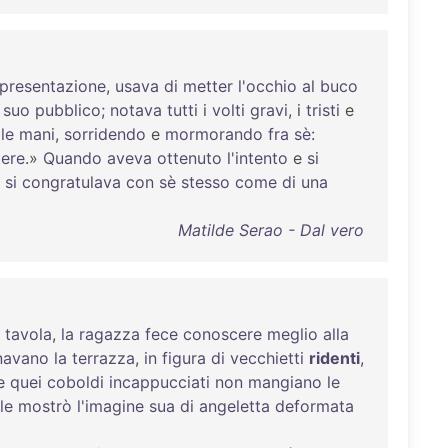
presentazione
,
usava
di
metter
l'occhio
al
buco
suo
pubblico
;
notava
tutti
i
volti
gravi
, i
tristi
e
le
mani
,
sorridendo
e
mormorando
fra
sè
:
tere
.»
Quando
aveva
ottenuto
l'intento
e
si
,
si
congratulava
con
sè
stesso
come
di
una
Matilde Serao - Dal vero
tavola
,
la
ragazza
fece
conoscere
meglio
alla
navano
la
terrazza
,
in
figura
di
vecchietti
ridenti
,
e
quei
coboldi
incappucciati
non
mangiano
le
le
mostrò
l'imagine
sua
di
angeletta
deformata