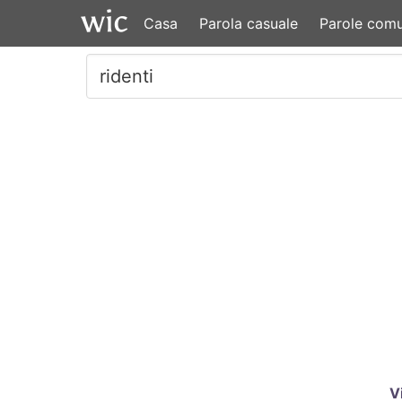
Casa
Parola casuale
Parole comu
V