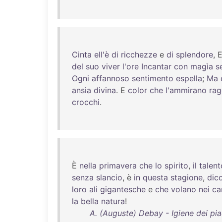
Cinta
ell'è
di
ricchezze
e
di
splendore
, 
del
suo
viver
l'ore
Incantar
con
magìa
s
Ogni
affannoso
sentimento
espella
;
Ma
ansia
divina
. E
color
che
l'ammirano
rag
crocchi
.
È
nella
primavera
che
lo
spirito
,
il
talent
senza
slancio
, è
in
questa
stagione
,
dic
loro
ali
gigantesche
e
che
volano
nei
ca
la
bella
natura
!
A. (Auguste) Debay - Igiene dei pia