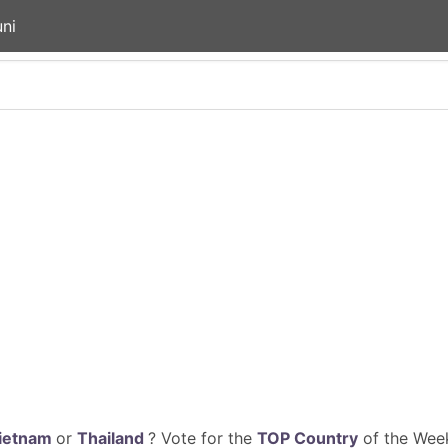
ni
ietnam
or
Thailand
? Vote for the
TOP Country
of the Week