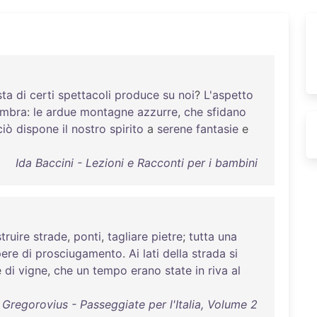
sta
di
certi
spettacoli
produce
su
noi
?
L'aspetto
ombra
:
le
ardue
montagne
azzurre
,
che
sfidano
ciò
dispone
il
nostro
spirito
a
serene
fantasie
e
Ida Baccini - Lezioni e Racconti per i bambini
truire
strade
,
ponti
,
tagliare
pietre
;
tutta
una
ere
di
prosciugamento
.
Ai
lati
della
strada
si
e
di
vigne
,
che
un
tempo
erano
state
in
riva
al
Gregorovius - Passeggiate per l'Italia, Volume 2