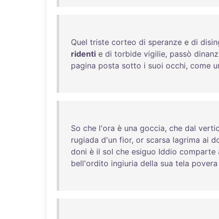
Quel
triste
corteo
di
speranze
e
di
disin
ridenti
e
di
torbide
vigilie
,
passò
dinanz
pagina
posta
sotto
i
suoi
occhi
,
come
u
So
che
l'ora
è
una
goccia
,
che
dal
verti
rugiada
d'un
fior
,
or
scarsa
lagrima
ai
do
doni
è
il
sol
che
esiguo
Iddio
comparte
bell'ordito
ingiuria
della
sua
tela
povera