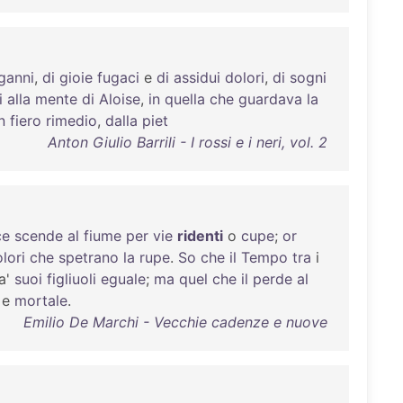
ganni
,
di
gioie
fugaci
e
di
assidui
dolori
,
di
sogni
i
alla
mente
di
Aloise
,
in
quella
che
guardava
la
n
fiero
rimedio
,
dalla
piet
Anton Giulio Barrili - I rossi e i neri, vol. 2
ce
scende
al
fiume
per
vie
ridenti
o
cupe
;
or
lori
che
spetrano
la
rupe
.
So
che
il
Tempo
tra
i
a'
suoi
figliuoli
eguale
;
ma
quel
che
il
perde
al
e
mortale
.
Emilio De Marchi - Vecchie cadenze e nuove