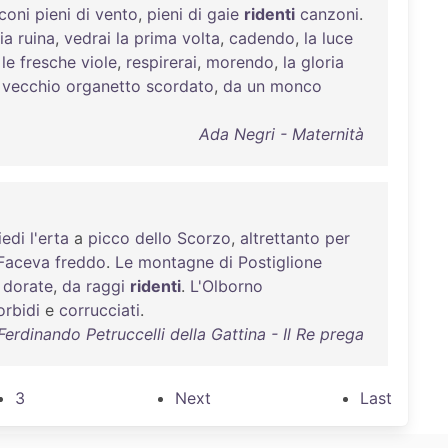
coni
pieni
di
vento
,
pieni
di
gaie
ridenti
canzoni
.
ia
ruina
,
vedrai
la
prima
volta
,
cadendo
,
la
luce
le
fresche
viole
,
respirerai
,
morendo
,
la
gloria
o
vecchio
organetto
scordato
,
da
un
monco
Ada Negri - Maternità
iedi
l'erta
a
picco
dello
Scorzo
,
altrettanto
per
Faceva
freddo
.
Le
montagne
di
Postiglione
dorate
,
da
raggi
ridenti
.
L'Olborno
orbidi
e
corrucciati
.
Ferdinando Petruccelli della Gattina - Il Re prega
3
Next
Last