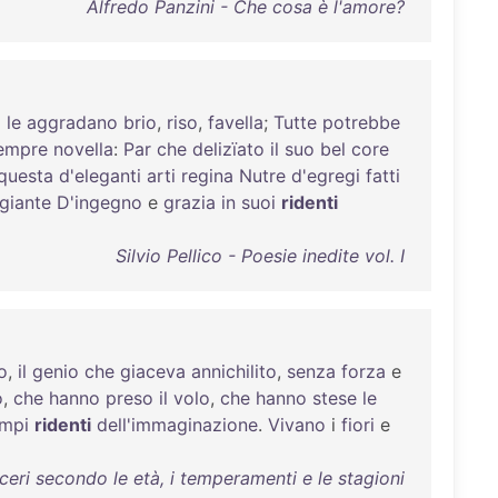
Alfredo Panzini - Che cosa è l'amore?
E
le
aggradano
brio
,
riso
,
favella
;
Tutte
potrebbe
empre
novella
:
Par
che
delizïato
il
suo
bel
core
questa
d'eleganti
arti
regina
Nutre
d'egregi
fatti
giante
D'ingegno
e
grazia
in
suoi
ridenti
Silvio Pellico - Poesie inedite vol. I
o
,
il
genio
che
giaceva
annichilito
,
senza
forza
e
o
,
che
hanno
preso
il
volo
,
che
hanno
stese
le
mpi
ridenti
dell'immaginazione
.
Vivano
i
fiori
e
ceri secondo le età, i temperamenti e le stagioni