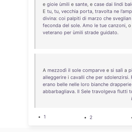
e
gioie
ùmili
e
sante
, e
case
dai
lindi
bal
E
tu
,
tu
,
vecchia
porta
,
travolta
ne
l’amp
divina
:
coi
palpiti
di
marzo
che
sveglian
feconda
del
sole
.
Amo
le
tue
canzoni
, 
veterano
per
ùmili
strade
guidato
.
A
mezzodì
il
sole
comparve
e
si
salì
a
p
alleggerire
i
cavalli
che
per
sdolenzirsi
.
erano
belle
nelle
loro
bianche
drapperie
abbarbagliava
.
Il
Sele
travolgeva
flutti
t
1
2