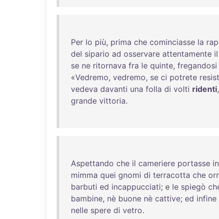
Per
lo
più
,
prima
che
cominciasse
la
rap
del
sipario
ad
osservare
attentamente
il
se
ne
ritornava
fra
le
quinte
,
fregandosi
«
Vedremo
,
vedremo
,
se
ci
potrete
resis
vedeva
davanti
una
folla
di
volti
ridenti
grande
vittoria
.
Aspettando
che
il
cameriere
portasse
in
mimma
quei
gnomi
di
terracotta
che
or
barbuti
ed
incappucciati
; e
le
spiegò
ch
bambine
,
nè
buone
nè
cattive
;
ed
infine
nelle
spere
di
vetro
.