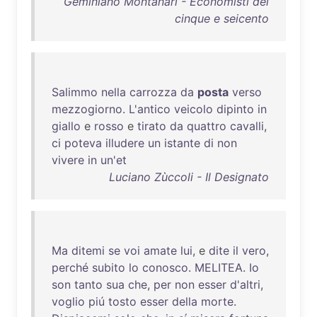
Geminiano Montanari - Economisti del
cinque e seicento
Salimmo
nella
carrozza
da
posta
verso
mezzogiorno
.
L'antico
veicolo
dipinto
in
giallo
e
rosso
e
tirato
da
quattro
cavalli
,
ci
poteva
illudere
un
istante
di
non
vivere
in
un'et
Luciano Zùccoli - Il Designato
Ma
ditemi
se
voi
amate
lui
, e
dite
il
vero
,
perché
subito
lo
conosco
.
MELITEA
.
Io
son
tanto
sua
che
,
per
non
esser
d'altri
,
voglio
piú
tosto
esser
della
morte
.