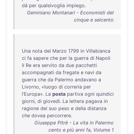
dá
per
qualsivoglia
impiego
.
Geminiano Montanari - Economisti del
cinque e seicento
Una
nota
del
Marzo
1799
in
Villabianca
ci
fa
sapere
che
per
la
guerra
di
Napoli
il
Re
era
servito
da
due
pacchetti
accompagnati
da
fregate
e
navi
da
guerra
che
da
Palermo
andavano
a
Livorno
, «
luogo
di
correria
per
l’Europa
».
La
posta
partiva
ogni
quindici
giorni
,
di
giovedì
.
La
lettera
pagava
in
ragione
del
suo
peso
e
della
distanza
che
dovea
percorrere
.
Giuseppe Pitrè - La vita in Palermo
cento e più anni fa, Volume 1