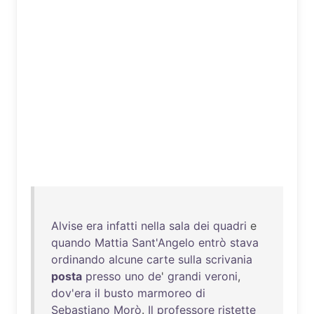
Alvise
era
infatti
nella
sala
dei
quadri
e
quando
Mattia
Sant'Angelo
entrò
stava
ordinando
alcune
carte
sulla
scrivania
posta
presso
uno
de
'
grandi
veroni
,
dov'era
il
busto
marmoreo
di
Sebastiano
Morò
.
Il
professore
ristette