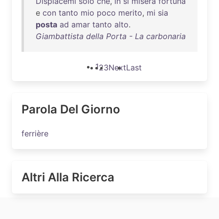
Dispiacemi
solo
che
,
in
sí
misera
fortuna
e
con
tanto
mio
poco
merito
,
mi
sia
posta
ad
amar
tanto
alto
.
Giambattista della Porta - La carbonaria
1
2
3
Next
Last
Parola Del Giorno
ferrière
Altri Alla Ricerca