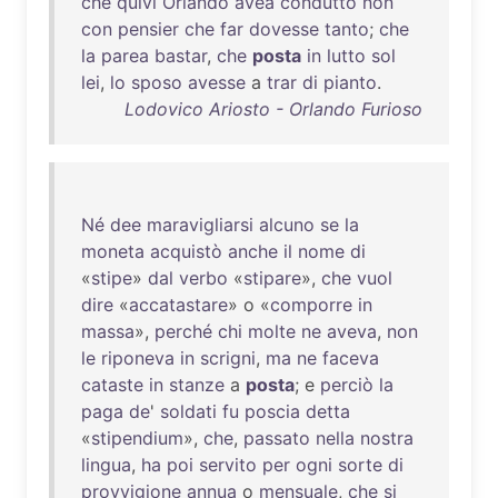
che
quivi
Orlando
avea
condutto
non
con
pensier
che
far
dovesse
tanto
;
che
la
parea
bastar
,
che
posta
in
lutto
sol
lei
,
lo
sposo
avesse
a
trar
di
pianto
.
Lodovico Ariosto - Orlando Furioso
Né
dee
maravigliarsi
alcuno
se
la
moneta
acquistò
anche
il
nome
di
«
stipe
»
dal
verbo
«
stipare
»,
che
vuol
dire
«
accatastare
» o «
comporre
in
massa
»,
perché
chi
molte
ne
aveva
,
non
le
riponeva
in
scrigni
,
ma
ne
faceva
cataste
in
stanze
a
posta
; e
perciò
la
paga
de
'
soldati
fu
poscia
detta
«
stipendium
»,
che
,
passato
nella
nostra
lingua
,
ha
poi
servito
per
ogni
sorte
di
provvigione
annua
o
mensuale
,
che
si