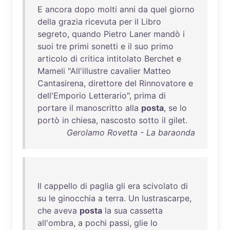
E
ancora
dopo
molti
anni
da
quel
giorno
della
grazia
ricevuta
per
il
Libro
segreto
,
quando
Pietro
Laner
mandò
i
suoi
tre
primi
sonetti
e
il
suo
primo
articolo
di
critica
intitolato
Berchet
e
Mameli
"
All'illustre
cavalier
Matteo
Cantasirena
,
direttore
del
Rinnovatore
e
dell'Emporio
Letterario
",
prima
di
portare
il
manoscritto
alla
posta
,
se
lo
portò
in
chiesa
,
nascosto
sotto
il
gilet
.
Gerolamo Rovetta - La baraonda
Il
cappello
di
paglia
gli
era
scivolato
di
su
le
ginocchia
a
terra
.
Un
lustrascarpe
,
che
aveva
posta
la
sua
cassetta
all'ombra
, a
pochi
passi
,
glie
lo