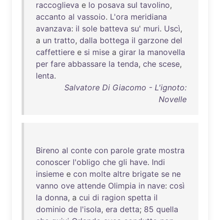
raccoglieva
e
lo
posava
sul
tavolino
,
accanto
al
vassoio
.
L'ora
meridiana
avanzava
:
il
sole
batteva
su
'
muri
.
Uscì
,
a
un
tratto
,
dalla
bottega
il
garzone
del
caffettiere
e
si
mise
a
girar
la
manovella
per
fare
abbassare
la
tenda
,
che
scese
,
lenta
.
Salvatore Di Giacomo - L'ignoto:
Novelle
Bireno
al
conte
con
parole
grate
mostra
conoscer
l'obligo
che
gli
have
.
Indi
insieme
e
con
molte
altre
brigate
se
ne
vanno
ove
attende
Olimpia
in
nave
:
così
la
donna
, a
cui
di
ragion
spetta
il
dominio
de
l'isola
,
era
detta
;
85
quella