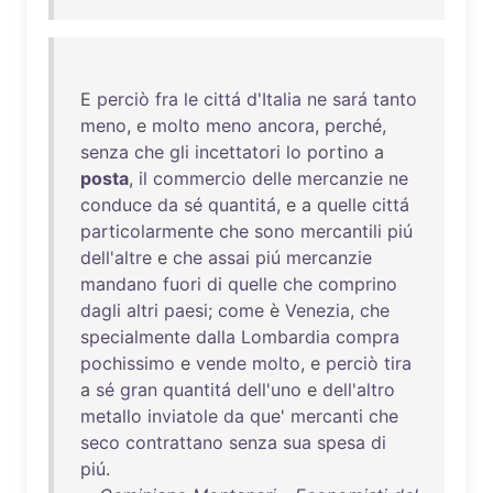
E
perciò
fra
le
cittá
d'Italia
ne
sará
tanto
meno
, e
molto
meno
ancora
,
perché
,
senza
che
gli
incettatori
lo
portino
a
posta
,
il
commercio
delle
mercanzie
ne
conduce
da
sé
quantitá
, e a
quelle
cittá
particolarmente
che
sono
mercantili
piú
dell'altre
e
che
assai
piú
mercanzie
mandano
fuori
di
quelle
che
comprino
dagli
altri
paesi
;
come
è
Venezia
,
che
specialmente
dalla
Lombardia
compra
pochissimo
e
vende
molto
, e
perciò
tira
a
sé
gran
quantitá
dell'uno
e
dell'altro
metallo
inviatole
da
que
'
mercanti
che
seco
contrattano
senza
sua
spesa
di
piú
.