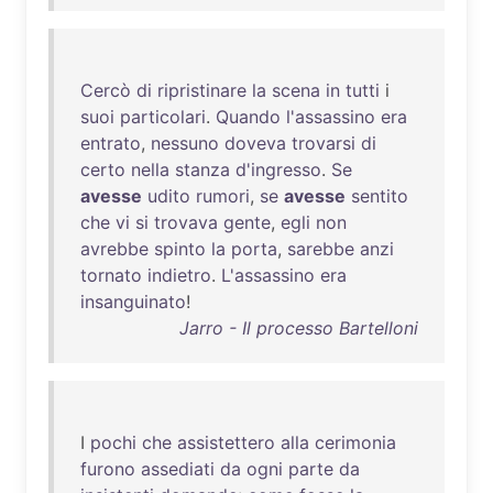
Cercò
di
ripristinare
la
scena
in
tutti
i
suoi
particolari
.
Quando
l'assassino
era
entrato
,
nessuno
doveva
trovarsi
di
certo
nella
stanza
d'ingresso
.
Se
avesse
udito
rumori
,
se
avesse
sentito
che
vi
si
trovava
gente
,
egli
non
avrebbe
spinto
la
porta
,
sarebbe
anzi
tornato
indietro
.
L'assassino
era
insanguinato
!
Jarro - Il processo Bartelloni
I
pochi
che
assistettero
alla
cerimonia
furono
assediati
da
ogni
parte
da