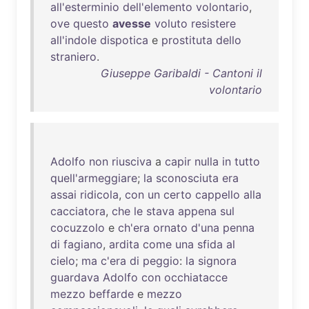
all'esterminio
dell'elemento
volontario
,
ove
questo
avesse
voluto
resistere
all'indole
dispotica
e
prostituta
dello
straniero
.
Giuseppe Garibaldi - Cantoni il
volontario
Adolfo
non
riusciva
a
capir
nulla
in
tutto
quell'armeggiare
;
la
sconosciuta
era
assai
ridicola
,
con
un
certo
cappello
alla
cacciatora
,
che
le
stava
appena
sul
cocuzzolo
e
ch'era
ornato
d'una
penna
di
fagiano
,
ardita
come
una
sfida
al
cielo
;
ma
c'era
di
peggio
:
la
signora
guardava
Adolfo
con
occhiatacce
mezzo
beffarde
e
mezzo