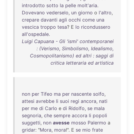
introdotto
sotto
la
pelle
molt'aria
.
Dovevano
vederselo
,
un
giorno
o
l'altro
,
crepare
davanti
agli
occhi
come
una
vescica
troppo
tesa
? E
lo
ricondussero
all'ospedale
.
Luigi Capuana - Gli 'ismi' contemporanei
: (Verismo, Simbolismo, Idealismo,
Cosmopolitanismo) ed altri : saggi di
critica letteraria ed artistica
non
per
Tifeo
ma
per
nascente
solfo
,
attesi
avrebbe
li
suoi
regi
ancora
,
nati
per
me
di
Carlo
e
di
Ridolfo
,
se
mala
segnoria
,
che
sempre
accora
li
popoli
suggetti
,
non
avesse
mosso
Palermo
a
gridar
: "
Mora
,
mora
!". E
se
mio
frate