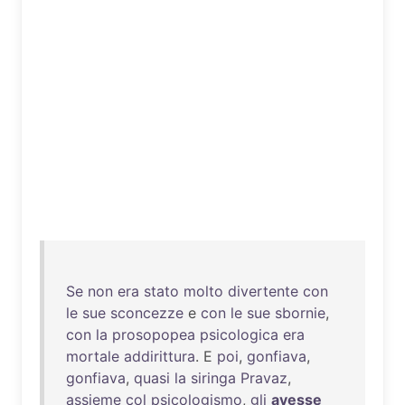
Se
non
era
stato
molto
divertente
con
le
sue
sconcezze
e
con
le
sue
sbornie
,
con
la
prosopopea
psicologica
era
mortale
addirittura
. E
poi
,
gonfiava
,
gonfiava
,
quasi
la
siringa
Pravaz
,
assieme
col
psicologismo
,
gli
avesse