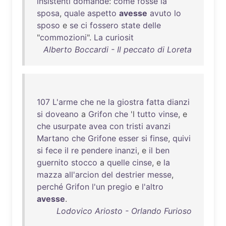
insistenti
domande
:
come
fosse
la
sposa
,
quale
aspetto
avesse
avuto
lo
sposo
e
se
ci
fossero
state
delle
"
commozioni
".
La
curiosit
Alberto Boccardi - Il peccato di Loreta
107
L'arme
che
ne
la
giostra
fatta
dianzi
si
doveano
a
Grifon
che
'l
tutto
vinse
, e
che
usurpate
avea
con
tristi
avanzi
Martano
che
Grifone
esser
si
finse
,
quivi
si
fece
il
re
pendere
inanzi
, e
il
ben
guernito
stocco
a
quelle
cinse
, e
la
mazza
all'arcion
del
destrier
messe
,
perché
Grifon
l'un
pregio
e
l'altro
avesse
.
Lodovico Ariosto - Orlando Furioso