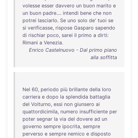
volesse
esser
davvero
un
buon
marito
e
un
buon
padre
....
intendi
bene
che
non
potrei
lasciarlo
.
Se
uno
solo
de
'
tuoi
se
si
verificasse
,
rispose
Gasparo
sapendo
di
rischiar
poco
,
sarei
il
primo
a
dirti
:
Rimani
a
Venezia
.
Enrico Castelnuovo - Dal primo piano
alla soffitta
Nel
60
,
periodo
più
brillante
della
loro
carriera
e
dopo
la
splendida
battaglia
del
Volturno
,
essi
non
giunsero
ai
quattordicimila
,
numero
insufficiente
per
poter
segnar
la
via
del
dovere
ad
un
governo
sempre
ipocrita
,
sempre
perverso
e
sempre
nemico
e
disposto