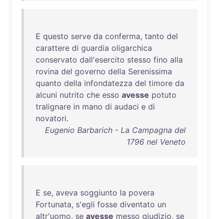
E
questo
serve
da
conferma
,
tanto
del
carattere
di
guardia
oligarchica
conservato
dall'esercito
stesso
fino
alla
rovina
del
governo
della
Serenissima
quanto
della
infondatezza
del
timore
da
alcuni
nutrito
che
esso
avesse
potuto
tralignare
in
mano
di
audaci
e
di
novatori
.
Eugenio Barbarich - La Campagna del
1796 nel Veneto
E
se
,
aveva
soggiunto
la
povera
Fortunata
,
s'egli
fosse
diventato
un
altr'uomo
,
se
avesse
messo
giudizio
,
se