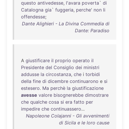
questo
antivedesse
,
l'avara
poverta
`
di
Catalogna
gia
`
fuggeria
,
perche
'
non
li
offendesse
;
Dante Alighieri - La Divina Commedia di
Dante: Paradiso
A
giustificare
il
proprio
operato
il
Presidente
del
Consiglio
dei
ministri
addusse
la
circostanza
,
che
i
torbidi
della
fine
di
dicembre
continuarono
e
si
estesero
.
Ma
perchè
la
giustificazione
avesse
valore
bisognerebbe
dimostrare
che
qualche
cosa
si
era
fatto
per
impedire
che
continuassero
...
Napoleone Colajanni - Gli avvenimenti
di Sicila e le loro cause