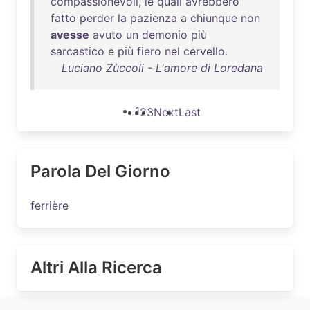
compassionevoli
,
le
quali
avrebbero
fatto
perder
la
pazienza
a
chiunque
non
avesse
avuto
un
demonio
più
sarcastico
e
più
fiero
nel
cervello
.
Luciano Zùccoli - L'amore di Loredana
1
2
3
Next
Last
Parola Del Giorno
ferrière
Altri Alla Ricerca