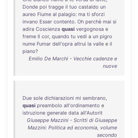
Donde
poi
tragge
il
tuo
castaldo
un
aureo
Fiume
al
palagio
:
ma
ti
sforzi
invano
Esser
contento
.
Oh
perchè
mai
si
adira
Coscienza
quasi
vergognosa
e
freme
Il
cor
,
quando
tu
vedi
a
un
pigro
nume
Fumar
dell'opra
altrui
la
valle
e
il
piano
?
Emilio De Marchi - Vecchie cadenze e
nuove
Due
sole
dichiarazioni
mi
sembrano
,
quasi
preambolo
all'ordinamento
e
istruzione
generale
data
all'Autorit
Giuseppe Mazzini - Scritti di Giuseppe
Mazzini: Politica ed economia, volume
secondo