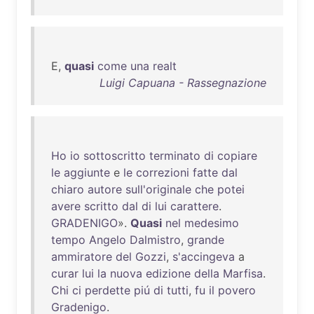
E,
quasi
come
una
realt
Luigi Capuana - Rassegnazione
Ho
io
sottoscritto
terminato
di
copiare
le
aggiunte
e
le
correzioni
fatte
dal
chiaro
autore
sull'originale
che
potei
avere
scritto
dal
di
lui
carattere
.
GRADENIGO
».
Quasi
nel
medesimo
tempo
Angelo
Dalmistro
,
grande
ammiratore
del
Gozzi
,
s'accingeva
a
curar
lui
la
nuova
edizione
della
Marfisa
.
Chi
ci
perdette
piú
di
tutti
,
fu
il
povero
Gradenigo
.