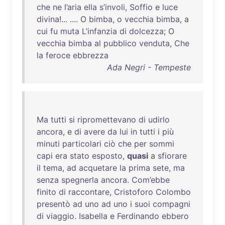
che
ne
l’aria
ella
s’involi
,
Soffio
e
luce
divina
!... .... O
bimba
, o
vecchia
bimba
, a
cui
fu
muta
L’infanzia
di
dolcezza
; O
vecchia
bimba
al
pubblico
venduta
,
Che
la
feroce
ebbrezza
Ada Negri - Tempeste
Ma
tutti
si
ripromettevano
di
udirlo
ancora
, e
di
avere
da
lui
in
tutti
i
più
minuti
particolari
ciò
che
per
sommi
capi
era
stato
esposto
,
quasi
a
sfiorare
il
tema
,
ad
acquetare
la
prima
sete
,
ma
senza
spegnerla
ancora
.
Com’ebbe
finito
di
raccontare
,
Cristoforo
Colombo
presentò
ad
uno
ad
uno
i
suoi
compagni
di
viaggio
.
Isabella
e
Ferdinando
ebbero