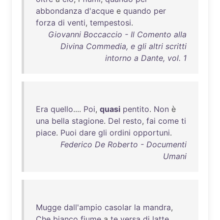
abbondanza
d'acque
e
quando
per
forza
di
venti
,
tempestosi
.
Giovanni Boccaccio - Il Comento alla
Divina Commedia, e gli altri scritti
intorno a Dante, vol. 1
Era
quello
....
Poi
,
quasi
pentito
.
Non
è
una
bella
stagione
.
Del
resto
,
fai
come
ti
piace
.
Puoi
dare
gli
ordini
opportuni
.
Federico De Roberto - Documenti
Umani
Mugge
dall'ampio
casolar
la
mandra
,
Che
bianco
fiume
a
te
versa
di
latte
,