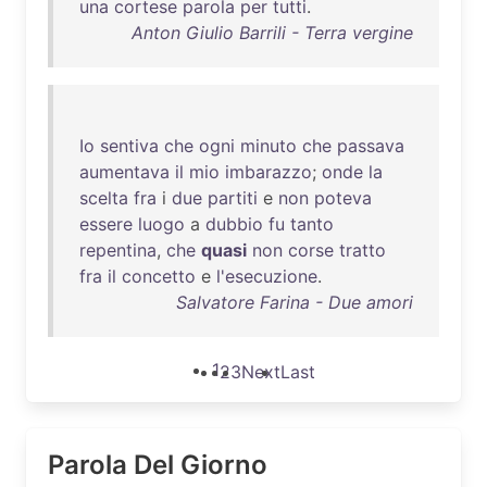
una
cortese
parola
per
tutti
.
Anton Giulio Barrili - Terra vergine
Io
sentiva
che
ogni
minuto
che
passava
aumentava
il
mio
imbarazzo
;
onde
la
scelta
fra
i
due
partiti
e
non
poteva
essere
luogo
a
dubbio
fu
tanto
repentina
,
che
quasi
non
corse
tratto
fra
il
concetto
e
l'esecuzione
.
Salvatore Farina - Due amori
1
2
3
Next
Last
Parola Del Giorno