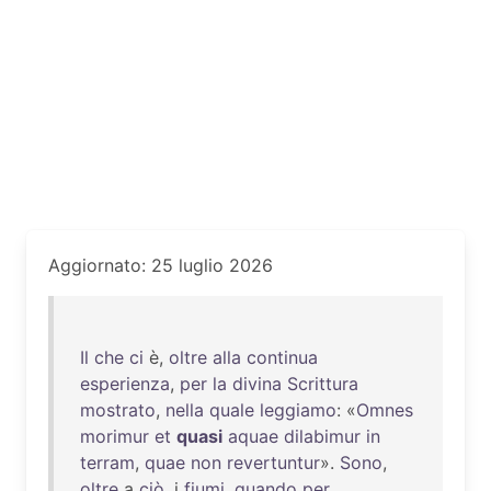
Aggiornato: 25 luglio 2026
Il
che
ci
è,
oltre
alla
continua
esperienza
,
per
la
divina
Scrittura
mostrato
,
nella
quale
leggiamo
: «
Omnes
morimur
et
quasi
aquae
dilabimur
in
terram
,
quae
non
revertuntur
».
Sono
,
oltre
a
ciò
, i
fiumi
,
quando
per