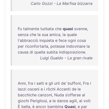
Carlo Gozzi - La Marfisa bizzarra
Fu
talmente
turbata
che
quasi
svenne
,
senza
che
la
sua
amica
,
la
quale
l'abbracciò
inquieta
e
fece
ogni
cosa
per
riconfortarla
,
potesse
indovinare
la
causa
di
quella
subita
indisposizione
.
Luigi Gualdo - La gran rivale
Anni
,
fra
i
salti
e
gli
urli
de’
buffoni
,
Fra
i
lazzi
osceni
e i
rôchi
Accenti
de
le
bacchiche
canzoni
,
Nuda
s’offerse
ai
giochi
Perigliosi
, a
le
danze
agili
,
ai
voli
:
È
bella
, è
ancor
bambina
Quasi
, e
par