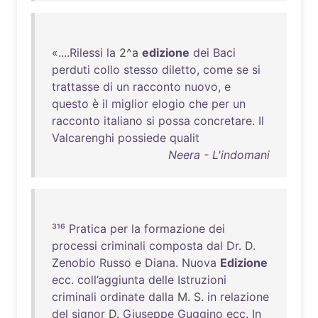
«....
Rilessi
la
2^a
edizione
dei
Baci
perduti
collo
stesso
diletto
,
come
se
si
trattasse
di
un
racconto
nuovo
, e
questo
è
il
miglior
elogio
che
per
un
racconto
italiano
si
possa
concretare
.
Il
Valcarenghi
possiede
qualit
Neera - L'indomani
³¹⁶
Pratica
per
la
formazione
dei
processi
criminali
composta
dal
Dr
. D.
Zenobio
Russo
e
Diana
.
Nuova
Edizione
ecc
.
coll’aggiunta
delle
Istruzioni
criminali
ordinate
dalla
M. S.
in
relazione
del
signor
D.
Giuseppe
Guggino
ecc
.
In