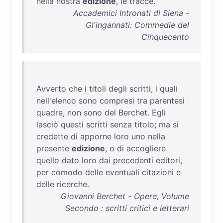
nella
nostra
edizione
,
le
tracce
.
Accademici Intronati di Siena -
Gl'ingannati: Commedie del
Cinquecento
Avverto
che
i
titoli
degli
scritti
, i
quali
nell'elenco
sono
compresi
tra
parentesi
quadre
,
non
sono
del
Berchet
.
Egli
lasciò
questi
scritti
senza
titolo
;
ma
si
credette
di
apporne
loro
uno
nella
presente
edizione
, o
di
accogliere
quello
dato
loro
dai
precedenti
editori
,
per
comodo
delle
eventuali
citazioni
e
delle
ricerche
.
Giovanni Berchet - Opere, Volume
Secondo : scritti critici e letterari