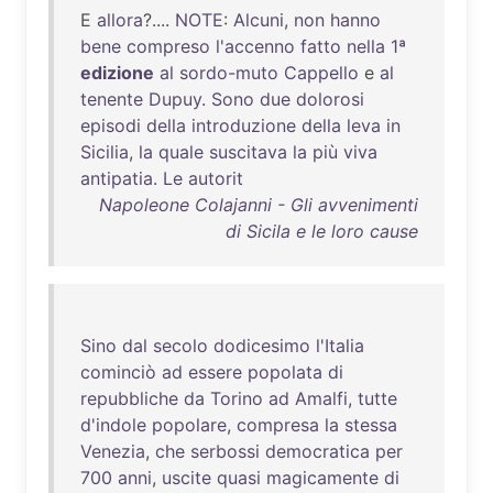
E
allora
?....
NOTE
:
Alcuni
,
non
hanno
bene
compreso
l'accenno
fatto
nella
1ª
edizione
al
sordo-muto
Cappello
e
al
tenente
Dupuy
.
Sono
due
dolorosi
episodi
della
introduzione
della
leva
in
Sicilia
,
la
quale
suscitava
la
più
viva
antipatia
.
Le
autorit
Napoleone Colajanni - Gli avvenimenti
di Sicila e le loro cause
Sino
dal
secolo
dodicesimo
l'Italia
cominciò
ad
essere
popolata
di
repubbliche
da
Torino
ad
Amalfi
,
tutte
d'indole
popolare
,
compresa
la
stessa
Venezia
,
che
serbossi
democratica
per
700
anni
,
uscite
quasi
magicamente
di