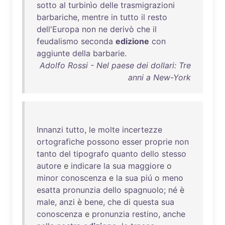
sotto
al
turbinìo
delle
trasmigrazioni
barbariche
,
mentre
in
tutto
il
resto
dell'Europa
non
ne
derivò
che
il
feudalismo
seconda
edizione
con
aggiunte
della
barbarie
.
Adolfo Rossi - Nel paese dei dollari: Tre
anni a New-York
Innanzi
tutto
,
le
molte
incertezze
ortografiche
possono
esser
proprie
non
tanto
del
tipografo
quanto
dello
stesso
autore
e
indicare
la
sua
maggiore
o
minor
conoscenza
e
la
sua
piú
o
meno
esatta
pronunzia
dello
spagnuolo
;
né
è
male
,
anzi
è
bene
,
che
di
questa
sua
conoscenza
e
pronunzia
restino
,
anche