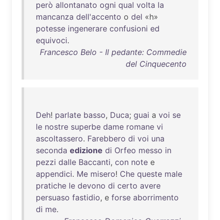
però
allontanato
ogni
qual
volta
la
mancanza
dell'accento
o
del
«h»
potesse
ingenerare
confusioni
ed
equivoci
.
Francesco Belo - Il pedante: Commedie
del Cinquecento
Deh
!
parlate
basso
,
Duca
;
guai
a
voi
se
le
nostre
superbe
dame
romane
vi
ascoltassero
.
Farebbero
di
voi
una
seconda
edizione
di
Orfeo
messo
in
pezzi
dalle
Baccanti
,
con
note
e
appendici
.
Me
misero
!
Che
queste
male
pratiche
le
devono
di
certo
avere
persuaso
fastidio
, e
forse
aborrimento
di
me
.