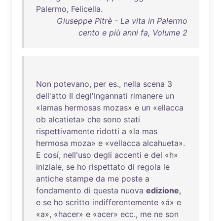
Palermo
,
Felicella
.
Giuseppe Pitrè - La vita in Palermo
cento e più anni fa, Volume 2
Non
potevano
,
per
es
.,
nella
scena
3
dell'atto
II
degl'Ingannati
rimanere
un
«
lamas
hermosas
mozas
» e
un
«
ellacca
ob
alcatieta
»
che
sono
stati
rispettivamente
ridotti
a «
la
mas
hermosa
moza
» e «
vellacca
alcahueta
».
E
cosí
,
nell'uso
degli
accenti
e
del
«h»
iniziale
,
se
ho
rispettato
di
regola
le
antiche
stampe
da
me
poste
a
fondamento
di
questa
nuova
edizione
,
e
se
ho
scritto
indifferentemente
«á» e
«a», «
hacer
» e «
acer
»
ecc
.,
me
ne
son