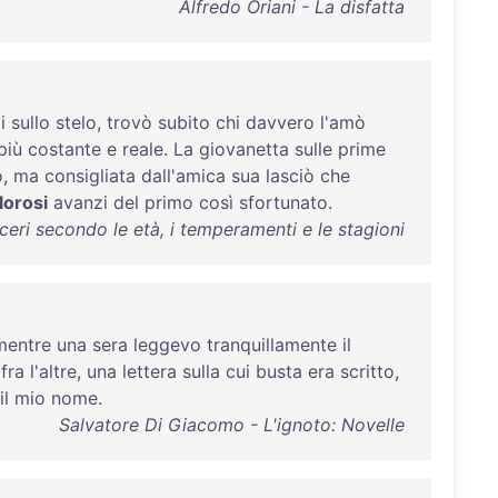
Alfredo Oriani - La disfatta
i
sullo
stelo
,
trovò
subito
chi
davvero
l'amò
più
costante
e
reale
.
La
giovanetta
sulle
prime
o
,
ma
consigliata
dall'amica
sua
lasciò
che
lorosi
avanzi
del
primo
così
sfortunato
.
ceri secondo le età, i temperamenti e le stagioni
mentre
una
sera
leggevo
tranquillamente
il
,
fra
l'altre
,
una
lettera
sulla
cui
busta
era
scritto
,
il
mio
nome
.
Salvatore Di Giacomo - L'ignoto: Novelle