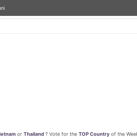
ni
ietnam
or
Thailand
? Vote for the
TOP Country
of the Week