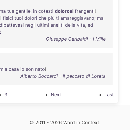
ima
tua
gentile
,
in
cotesti
dolorosi
frangenti
!
i
fisici
tuoi
dolori
che
più
ti
amareggiavano
;
ma
dibattevasi
negli
ultimi
aneliti
della
vita
,
ed
t
Giuseppe Garibaldi - I Mille
mia
casa
io
son
nato
!
Alberto Boccardi - Il peccato di Loreta
3
Next
Last
© 2011 - 2026 Word in Context.