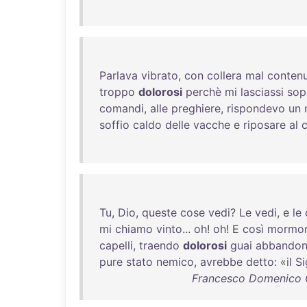
Parlava
vibrato
,
con
collera
mal
conten
troppo
dolorosi
perchè
mi
lasciassi
sop
comandi
,
alle
preghiere
,
rispondevo
un
soffio
caldo
delle
vacche
e
riposare
al
Tu
,
Dio
,
queste
cose
vedi
?
Le
vedi
, e
le
mi
chiamo
vinto
...
oh
!
oh
! E
così
mormo
capelli
,
traendo
dolorosi
guai
abbando
pure
stato
nemico
,
avrebbe
detto
: «
il
Si
Francesco Domenico Gu