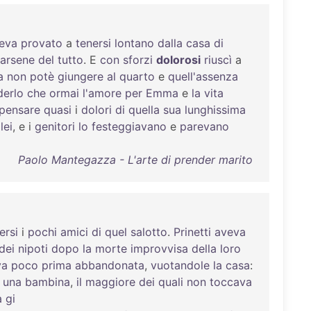
eva
provato
a
tenersi
lontano
dalla
casa
di
irarsene
del
tutto
. E
con
sforzi
dolorosi
riuscì
a
a
non
potè
giungere
al
quarto
e
quell'assenza
derlo
che
ormai
l'amore
per
Emma
e
la
vita
pensare
quasi
i
dolori
di
quella
sua
lunghissima
lei
, e i
genitori
lo
festeggiavano
e
parevano
Paolo Mantegazza - L'arte di prender marito
ersi
i
pochi
amici
di
quel
salotto
.
Prinetti
aveva
dei
nipoti
dopo
la
morte
improvvisa
della
loro
va
poco
prima
abbandonata
,
vuotandole
la
casa
:
e
una
bambina
,
il
maggiore
dei
quali
non
toccava
a
gi