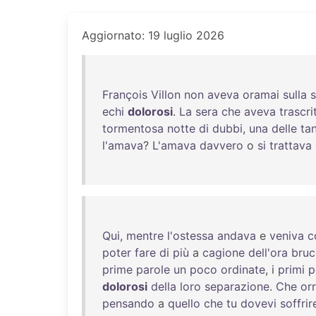
Aggiornato: 19 luglio 2026
François
Villon
non
aveva
oramai
sulla
echi
dolorosi
.
La
sera
che
aveva
trascri
tormentosa
notte
di
dubbi
,
una
delle
ta
l'amava
?
L'amava
davvero
o
si
trattava
Qui
,
mentre
l'ostessa
andava
e
veniva
c
poter
fare
di
più
a
cagione
dell'ora
bruc
prime
parole
un
poco
ordinate
, i
primi
p
dolorosi
della
loro
separazione
.
Che
or
pensando
a
quello
che
tu
dovevi
soffrir