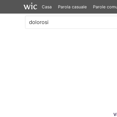
Casa
Parola casuale
Parole comu
V