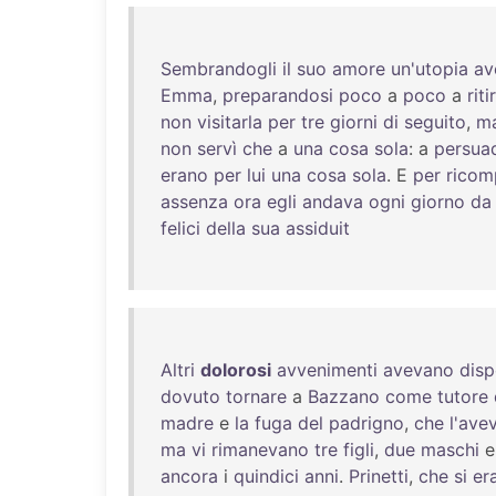
Sembrandogli
il
suo
amore
un'utopia
av
Emma
,
preparandosi
poco
a
poco
a
rit
non
visitarla
per
tre
giorni
di
seguito
,
m
non
servì
che
a
una
cosa
sola
: a
persua
erano
per
lui
una
cosa
sola
. E
per
ricom
assenza
ora
egli
andava
ogni
giorno
da
felici
della
sua
assiduit
Altri
dolorosi
avvenimenti
avevano
disp
dovuto
tornare
a
Bazzano
come
tutore
madre
e
la
fuga
del
padrigno
,
che
l'ave
ma
vi
rimanevano
tre
figli
,
due
maschi
ancora
i
quindici
anni
.
Prinetti
,
che
si
er