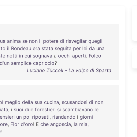
sua
anima
se
non
il
potere
di
risvegliar
quegli
tto
il
Rondeau
era
stata
seguita
per
lei
da
una
nte
notti
in
cui
sognava
a
occhi
aperti
.
Folco
d'un
semplice
capriccio
?
Luciano Zùccoli - La volpe di Sparta
ol
meglio
della
sua
cucina
,
scusandosi
di
non
iata
, i
suoi
due
forestieri
si
scambiavano
le
ensieri
un
po
'
riposati
,
riandando
i
giorni
rore
,
Fior
d'oro
! E
che
angoscia
,
la
mia
,
e
!