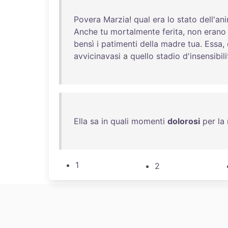
Povera
Marzia
!
qual
era
lo
stato
dell'an
Anche
tu
mortalmente
ferita
,
non
erano
bensì
i
patimenti
della
madre
tua
.
Essa
,
avvicinavasi
a
quello
stadio
d'insensibili
Ella
sa
in
quali
momenti
dolorosi
per
la
1
2