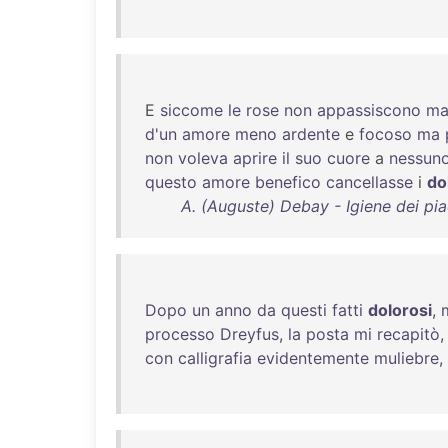
E
siccome
le
rose
non
appassiscono
ma
d'un
amore
meno
ardente
e
focoso
ma
non
voleva
aprire
il
suo
cuore
a
nessun
questo
amore
benefico
cancellasse
i
do
A. (Auguste) Debay - Igiene dei pia
Dopo
un
anno
da
questi
fatti
dolorosi
,
processo
Dreyfus
,
la
posta
mi
recapitò
con
calligrafia
evidentemente
muliebre
,