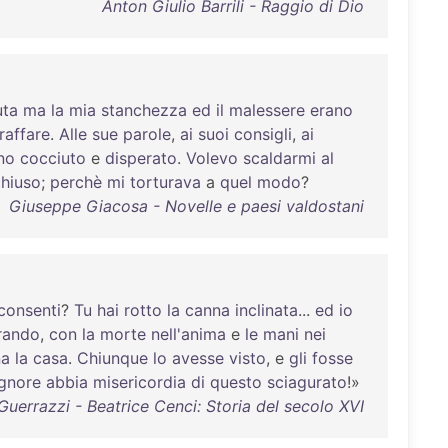
Anton Giulio Barrili - Raggio di Dio
uta
ma
la
mia
stanchezza
ed
il
malessere
erano
raffare
.
Alle
sue
parole
,
ai
suoi
consigli
,
ai
no
cocciuto
e
disperato
.
Volevo
scaldarmi
al
chiuso
;
perchè
mi
torturava
a
quel
modo
?
Giuseppe Giacosa - Novelle e paesi valdostani
consenti
?
Tu
hai
rotto
la
canna
inclinata
...
ed
io
rando
,
con
la
morte
nell'anima
e
le
mani
nei
na
la
casa
.
Chiunque
lo
avesse
visto
, e
gli
fosse
gnore
abbia
misericordia
di
questo
sciagurato
!»
errazzi - Beatrice Cenci: Storia del secolo XVI