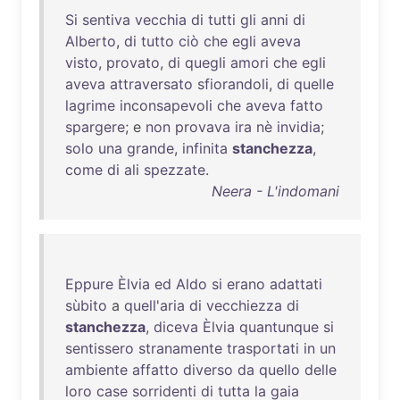
Si
sentiva
vecchia
di
tutti
gli
anni
di
Alberto
,
di
tutto
ciò
che
egli
aveva
visto
,
provato
,
di
quegli
amori
che
egli
aveva
attraversato
sfiorandoli
,
di
quelle
lagrime
inconsapevoli
che
aveva
fatto
spargere
; e
non
provava
ira
nè
invidia
;
solo
una
grande
,
infinita
stanchezza
,
come
di
ali
spezzate
.
Neera - L'indomani
Eppure
Èlvia
ed
Aldo
si
erano
adattati
sùbito
a
quell'aria
di
vecchiezza
di
stanchezza
,
diceva
Èlvia
quantunque
si
sentissero
stranamente
trasportati
in
un
ambiente
affatto
diverso
da
quello
delle
loro
case
sorridenti
di
tutta
la
gaia