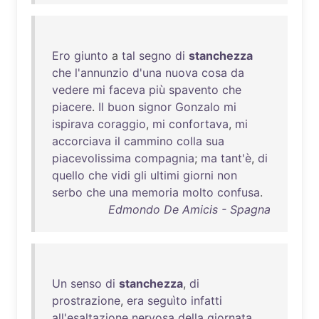
Ero
giunto
a
tal
segno
di
stanchezza
che
l'annunzio
d'una
nuova
cosa
da
vedere
mi
faceva
più
spavento
che
piacere
.
Il
buon
signor
Gonzalo
mi
ispirava
coraggio
,
mi
confortava
,
mi
accorciava
il
cammino
colla
sua
piacevolissima
compagnia
;
ma
tant'è
,
di
quello
che
vidi
gli
ultimi
giorni
non
serbo
che
una
memoria
molto
confusa
.
Edmondo De Amicis - Spagna
Un
senso
di
stanchezza
,
di
prostrazione
,
era
seguìto
infatti
all'esaltazione
nervosa
della
giornata
.