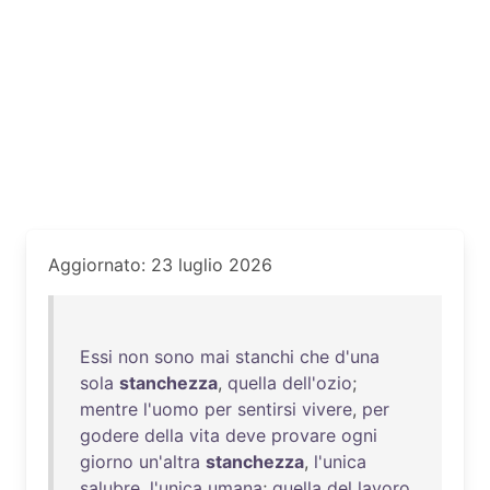
Aggiornato: 23 luglio 2026
Essi
non
sono
mai
stanchi
che
d'una
sola
stanchezza
,
quella
dell'ozio
;
mentre
l'uomo
per
sentirsi
vivere
,
per
godere
della
vita
deve
provare
ogni
giorno
un'altra
stanchezza
,
l'unica
salubre
,
l'unica
umana
;
quella
del
lavoro
.