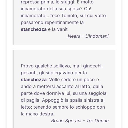
repressa
prima
,
le
sfuggì
: È
molto
innamorato
della
sua
sposa
?
Oh
!
innamorato
...
fece
Toniolo
,
sul
cui
volto
passarono
repentinamente
la
stanchezza
e
la
vanit
Neera - L'indomani
Provò
qualche
sollievo
,
ma
i
ginocchi
,
pesanti
,
gli
si
piegavano
per
la
stanchezza
.
Volle
sedere
un
poco
e
andò
a
mettersi
accanto
al
letto
,
dalla
parte
dove
dormiva
lui
,
su
una
seggiola
di
paglia
.
Appoggiò
la
spalla
sinistra
al
letto
;
tenendo
sempre
lo
schioppo
con
la
mano
destra
.
Bruno Sperani - Tre Donne