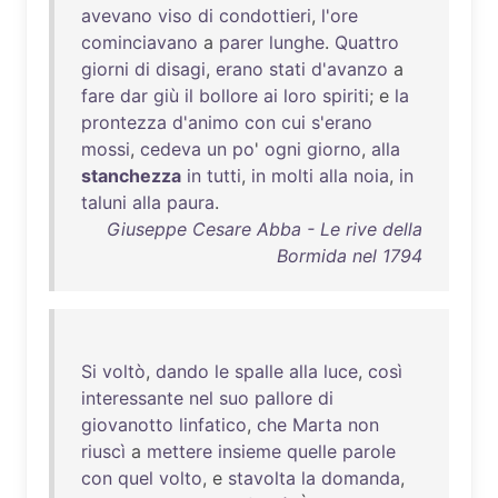
avevano
viso
di
condottieri
,
l'ore
cominciavano
a
parer
lunghe
.
Quattro
giorni
di
disagi
,
erano
stati
d'avanzo
a
fare
dar
giù
il
bollore
ai
loro
spiriti
; e
la
prontezza
d'animo
con
cui
s'erano
mossi
,
cedeva
un
po
'
ogni
giorno
,
alla
stanchezza
in
tutti
,
in
molti
alla
noia
,
in
taluni
alla
paura
.
Giuseppe Cesare Abba - Le rive della
Bormida nel 1794
Si
voltò
,
dando
le
spalle
alla
luce
,
così
interessante
nel
suo
pallore
di
giovanotto
linfatico
,
che
Marta
non
riuscì
a
mettere
insieme
quelle
parole
con
quel
volto
, e
stavolta
la
domanda
,