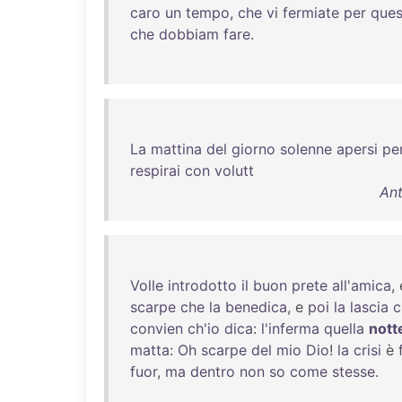
caro
un
tempo
,
che
vi
fermiate
per
ques
che
dobbiam
fare
.
La
mattina
del
giorno
solenne
apersi
pe
respirai
con
volutt
Ant
Volle
introdotto
il
buon
prete
all'amica
,
scarpe
che
la
benedica
, e
poi
la
lascia
c
convien
ch'io
dica
:
l'inferma
quella
nott
matta
:
Oh
scarpe
del
mio
Dio
!
la
crisi
è
fuor
,
ma
dentro
non
so
come
stesse
.