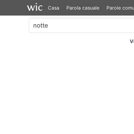
Casa
Parola casuale
Parole comu
V