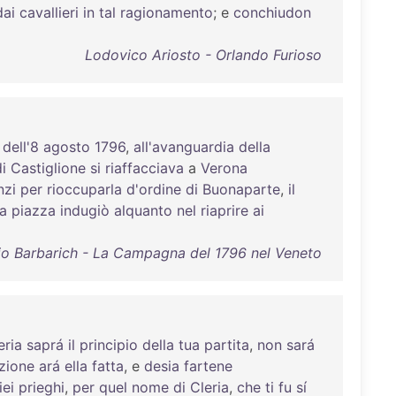
dai
cavallieri
in
tal
ragionamento
; e
conchiudon
Lodovico Ariosto - Orlando Furioso
dell'8
agosto
1796
,
all'avanguardia
della
i
Castiglione
si
riaffacciava
a
Verona
nzi
per
rioccuparla
d'ordine
di
Buonaparte
,
il
la
piazza
indugiò
alquanto
nel
riaprire
ai
o Barbarich - La Campagna del 1796 nel Veneto
eria
saprá
il
principio
della
tua
partita
,
non
sará
zione
ará
ella
fatta
, e
desia
fartene
iei
prieghi
,
per
quel
nome
di
Cleria
,
che
ti
fu
sí