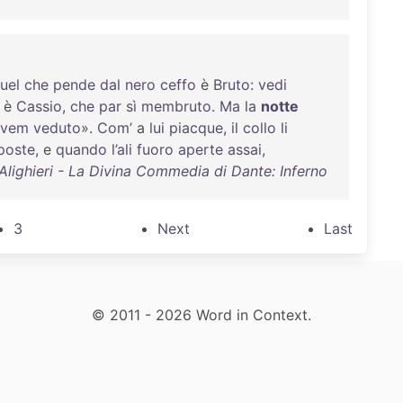
uel
che
pende
dal
nero
ceffo
è
Bruto
:
vedi
è
Cassio
,
che
par
sì
membruto
.
Ma
la
notte
avem
veduto
».
Com’
a
lui
piacque
,
il
collo
li
poste
, e
quando
l’ali
fuoro
aperte
assai
,
Alighieri - La Divina Commedia di Dante: Inferno
3
Next
Last
© 2011 - 2026 Word in Context.