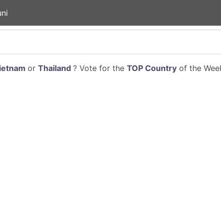
ni
ietnam
or
Thailand
? Vote for the
TOP Country
of the Week