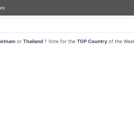
ni
ietnam
or
Thailand
? Vote for the
TOP Country
of the Week