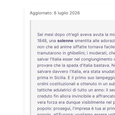
Aggiornato: 6 luglio 2026
Sei
mesi
dopo
ch'egli
aveva
avuta
la
mi
1848
,
una
solenne
smentita
alle
adorazi
non
che
ad
anime
siffatte
tornava
facile
tramutarono
in
ghibellini
; i
moderati
,
ch
salvar
l'Italia
esser
nel
congiungimento
provare
che
la
spada
d'Italia
bastava
.
N
salvare
davvero
l'Italia
,
era
stata
snudat
prima
in
Sicilia
. E
il
primo
suo
lampeggi
ordini
costituzionali
e
ottenuto
in
un
sub
tattiche
adulatrici
di
tutto
un
anno
:
il
se
creduto
fin
allora
invincibile
e
affrancat
vera
forza
era
dunque
visibilmente
nel
popolo
:
prosegui
,
l'impresa
è
tua
ai
prin
popolo
,
all'Europa
:
vogliamo
essere
unit