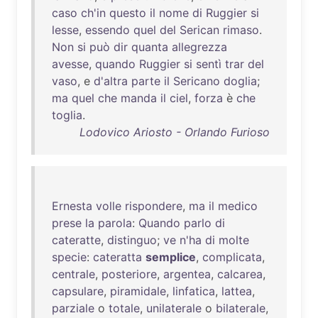
caso
ch'in
questo
il
nome
di
Ruggier
si
lesse
,
essendo
quel
del
Serican
rimaso
.
Non
si
può
dir
quanta
allegrezza
avesse
,
quando
Ruggier
si
sentì
trar
del
vaso
, e
d'altra
parte
il
Sericano
doglia
;
ma
quel
che
manda
il
ciel
,
forza
è
che
toglia
.
Lodovico Ariosto - Orlando Furioso
Ernesta
volle
rispondere
,
ma
il
medico
prese
la
parola
:
Quando
parlo
di
cateratte
,
distinguo
;
ve
n'ha
di
molte
specie
:
cateratta
semplice
,
complicata
,
centrale
,
posteriore
,
argentea
,
calcarea
,
capsulare
,
piramidale
,
linfatica
,
lattea
,
parziale
o
totale
,
unilaterale
o
bilaterale
,