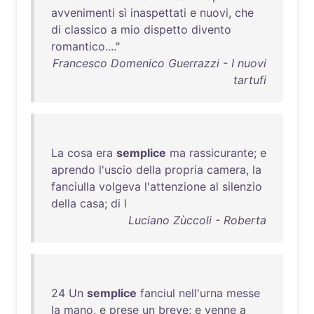
avvenimenti
sì
inaspettati
e
nuovi
,
che
di
classico
a
mio
dispetto
divento
romantico
...."
Francesco Domenico Guerrazzi - I nuovi
tartufi
La
cosa
era
semplice
ma
rassicurante
; e
aprendo
l'uscio
della
propria
camera
,
la
fanciulla
volgeva
l'attenzione
al
silenzio
della
casa
;
di
l
Luciano Zùccoli - Roberta
24
Un
semplice
fanciul
nell'urna
messe
la
mano
, e
prese
un
breve
; e
venne
a