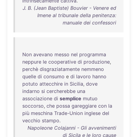
intrinsecamente
cattiva
.
J. B. (Jean Baptiste) Bouvier - Venere ed
Imene al tribunale della penitenza:
manuale dei confessori
Non
avevano
messo
nel
programma
neppure
le
cooperative
di
produzione
,
perchè
disgraziatamente
nemmeno
quelle
di
consumo
e
di
lavoro
hanno
potuto
attecchire
in
Sicilia
,
dove
indarno
si
cercherebbe
una
associazione
di
semplice
mutuo
soccorso
,
che
possa
gareggiare
con
la
più
meschina
Trade-Union
inglese
del
vecchio
stampo
.
Napoleone Colajanni - Gli avvenimenti
di Sicila e le loro cause