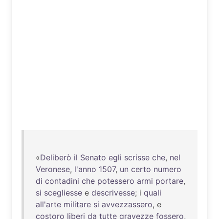
«
Deliberò
il
Senato
egli
scrisse
che
,
nel
Veronese
,
l'anno
1507
,
un
certo
numero
di
contadini
che
potessero
armi
portare
,
si
scegliesse
e
descrivesse
; i
quali
all'arte
militare
si
avvezzassero
, e
costoro
liberi
da
tutte
gravezze
fossero
,