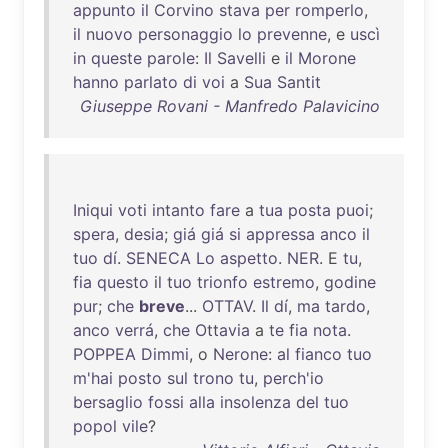
appunto
il
Corvino
stava
per
romperlo
,
il
nuovo
personaggio
lo
prevenne
, e
uscì
in
queste
parole
:
Il
Savelli
e
il
Morone
hanno
parlato
di
voi
a
Sua
Santit
Giuseppe Rovani - Manfredo Palavicino
Iniqui
voti
intanto
fare
a
tua
posta
puoi
;
spera
,
desia
;
giá
giá
si
appressa
anco
il
tuo
dí
.
SENECA
Lo
aspetto
.
NER
. E
tu
,
fia
questo
il
tuo
trionfo
estremo
,
godine
pur
;
che
breve
...
OTTAV
.
Il
dí
,
ma
tardo
,
anco
verrá
,
che
Ottavia
a
te
fia
nota
.
POPPEA
Dimmi
, o
Nerone
:
al
fianco
tuo
m'hai
posto
sul
trono
tu
,
perch'io
bersaglio
fossi
alla
insolenza
del
tuo
popol
vile
?