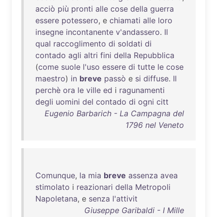
acciò
più
pronti
alle
cose
della
guerra
essere
potessero
, e
chiamati
alle
loro
insegne
incontanente
v'andassero
.
Il
qual
raccoglimento
di
soldati
di
contado
agli
altri
fini
della
Repubblica
(
come
suole
l'uso
essere
di
tutte
le
cose
maestro
)
in
breve
passò
e
si
diffuse
.
Il
perchè
ora
le
ville
ed
i
ragunamenti
degli
uomini
del
contado
di
ogni
citt
Eugenio Barbarich - La Campagna del
1796 nel Veneto
Comunque
,
la
mia
breve
assenza
avea
stimolato
i
reazionari
della
Metropoli
Napoletana
, e
senza
l'attivit
Giuseppe Garibaldi - I Mille