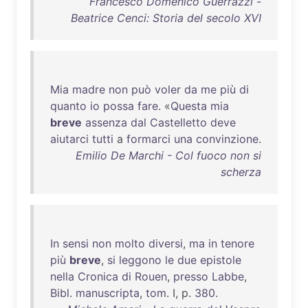
Francesco Domenico Guerrazzi -
Beatrice Cenci: Storia del secolo XVI
Mia
madre
non
può
voler
da
me
più
di
quanto
io
possa
fare
. «
Questa
mia
breve
assenza
dal
Castelletto
deve
aiutarci
tutti
a
formarci
una
convinzione
.
Emilio De Marchi - Col fuoco non si
scherza
In
sensi
non
molto
diversi
,
ma
in
tenore
più
breve
,
si
leggono
le
due
epistole
nella
Cronica
di
Rouen
,
presso
Labbe
,
Bibl
.
manuscripta
,
tom
. I, p.
380
.