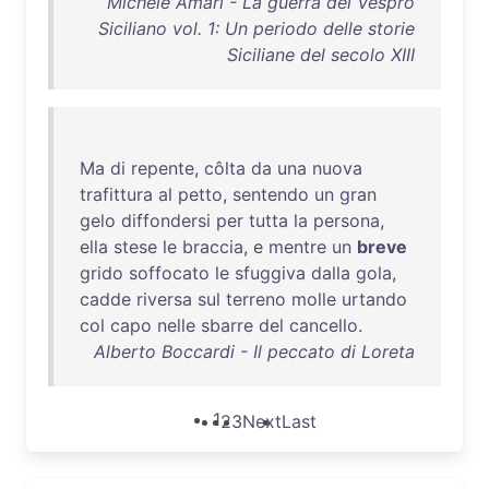
Michele Amari - La guerra del Vespro
Siciliano vol. 1: Un periodo delle storie
Siciliane del secolo XIII
Ma
di
repente
,
côlta
da
una
nuova
trafittura
al
petto
,
sentendo
un
gran
gelo
diffondersi
per
tutta
la
persona
,
ella
stese
le
braccia
, e
mentre
un
breve
grido
soffocato
le
sfuggiva
dalla
gola
,
cadde
riversa
sul
terreno
molle
urtando
col
capo
nelle
sbarre
del
cancello
.
Alberto Boccardi - Il peccato di Loreta
1
2
3
Next
Last