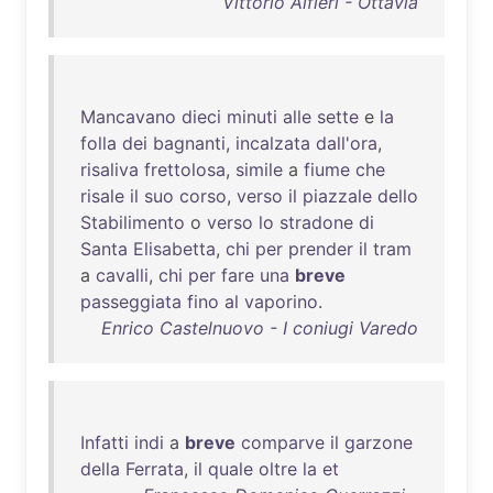
Vittorio Alfieri - Ottavia
Mancavano
dieci
minuti
alle
sette
e
la
folla
dei
bagnanti
,
incalzata
dall'ora
,
risaliva
frettolosa
,
simile
a
fiume
che
risale
il
suo
corso
,
verso
il
piazzale
dello
Stabilimento
o
verso
lo
stradone
di
Santa
Elisabetta
,
chi
per
prender
il
tram
a
cavalli
,
chi
per
fare
una
breve
passeggiata
fino
al
vaporino
.
Enrico Castelnuovo - I coniugi Varedo
Infatti
indi
a
breve
comparve
il
garzone
della
Ferrata
,
il
quale
oltre
la
et