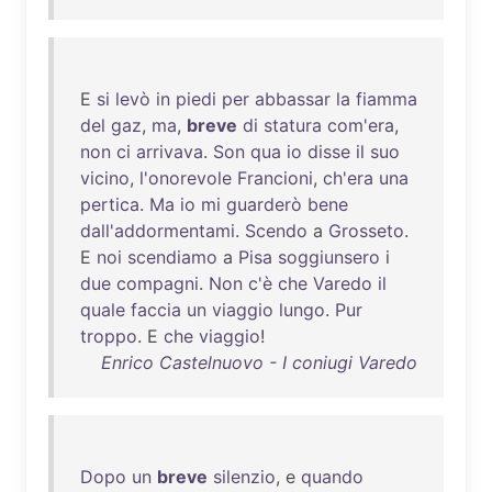
E
si
levò
in
piedi
per
abbassar
la
fiamma
del
gaz
,
ma
,
breve
di
statura
com'era
,
non
ci
arrivava
.
Son
qua
io
disse
il
suo
vicino
,
l'onorevole
Francioni
,
ch'era
una
pertica
.
Ma
io
mi
guarderò
bene
dall'addormentami
.
Scendo
a
Grosseto
.
E
noi
scendiamo
a
Pisa
soggiunsero
i
due
compagni
.
Non
c'è
che
Varedo
il
quale
faccia
un
viaggio
lungo
.
Pur
troppo
. E
che
viaggio
!
Enrico Castelnuovo - I coniugi Varedo
Dopo
un
breve
silenzio
, e
quando