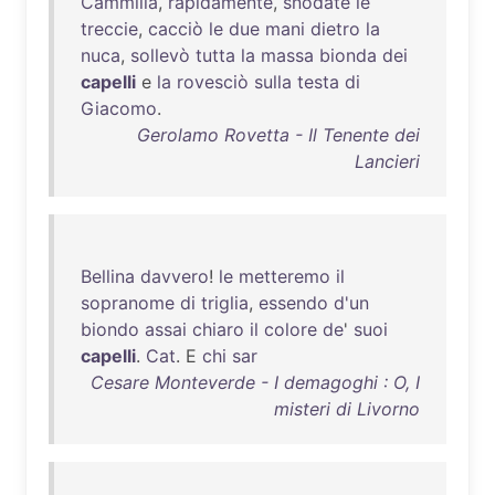
Cammilla
,
rapidamente
,
snodate
le
treccie
,
cacciò
le
due
mani
dietro
la
nuca
,
sollevò
tutta
la
massa
bionda
dei
capelli
e
la
rovesciò
sulla
testa
di
Giacomo
.
Gerolamo Rovetta - Il Tenente dei
Lancieri
Bellina
davvero
!
le
metteremo
il
sopranome
di
triglia
,
essendo
d'un
biondo
assai
chiaro
il
colore
de
'
suoi
capelli
.
Cat
. E
chi
sar
Cesare Monteverde - I demagoghi : O, I
misteri di Livorno