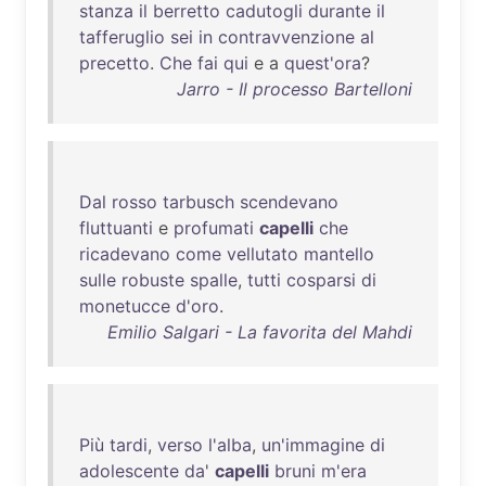
stanza
il
berretto
cadutogli
durante
il
tafferuglio
sei
in
contravvenzione
al
precetto
.
Che
fai
qui
e a
quest'ora
?
Jarro - Il processo Bartelloni
Dal
rosso
tarbusch
scendevano
fluttuanti
e
profumati
capelli
che
ricadevano
come
vellutato
mantello
sulle
robuste
spalle
,
tutti
cosparsi
di
monetucce
d'oro
.
Emilio Salgari - La favorita del Mahdi
Più
tardi
,
verso
l'alba
,
un'immagine
di
adolescente
da
'
capelli
bruni
m'era