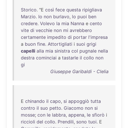
Storico
. "E
così
fece
questa
ripigliava
Marzio
.
Io
non
burlavo
,
lo
puoi
ben
credere
.
Volevo
la
mia
Nanna
e
cento
vite
di
vecchie
non
mi
avrebbero
certamente
impedito
di
portar
l'impresa
a
buon
fine
.
Attortigliati
i
suoi
grigi
capelli
alla
mia
sinistra
col
pugnale
nella
destra
cominciai
a
tastarle
il
collo
non
gi
Giuseppe Garibaldi - Clelia
E
chinando
il
capo
,
si
appoggiò
tutta
contro
il
suo
petto
.
Giacomo
non
si
mosse
;
con
le
labbra
,
appena
,
le
sfiorò
i
riccioli
del
collo
.
Prendili
,
sono
tuoi
. E