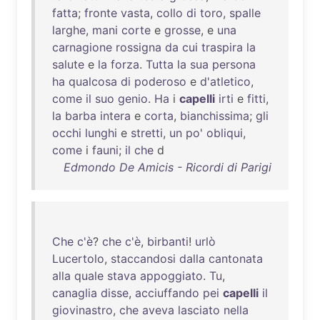
fatta
;
fronte
vasta
,
collo
di
toro
,
spalle
larghe
,
mani
corte
e
grosse
, e
una
carnagione
rossigna
da
cui
traspira
la
salute
e
la
forza
.
Tutta
la
sua
persona
ha
qualcosa
di
poderoso
e
d'atletico
,
come
il
suo
genio
.
Ha
i
capelli
irti
e
fitti
,
la
barba
intera
e
corta
,
bianchissima
;
gli
occhi
lunghi
e
stretti
,
un
po
'
obliqui
,
come
i
fauni
;
il
che
d
Edmondo De Amicis - Ricordi di Parigi
Che
c'è
?
che
c'è
,
birbanti
!
urlò
Lucertolo
,
staccandosi
dalla
cantonata
alla
quale
stava
appoggiato
.
Tu
,
canaglia
disse
,
acciuffando
pei
capelli
il
giovinastro
,
che
aveva
lasciato
nella