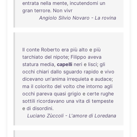
entrata
nella
mente
,
incutendomi
un
gran
terrore
.
Non
vivr
Angiolo Silvio Novaro - La rovina
Il
conte
Roberto
era
più
alto
e
più
tarchiato
del
nipote
;
Filippo
aveva
statura
media
,
capelli
neri
e
lisci
;
gli
occhi
chiari
dallo
sguardo
rapido
e
vivo
dicevano
un'anima
irrequieta
e
audace
;
ma
il
colorito
del
volto
che
intorno
agli
occhi
pareva
quasi
grigio
e
certe
rughe
sottili
ricordavano
una
vita
di
tempeste
e
di
disordini
.
Luciano Zùccoli - L'amore di Loredana