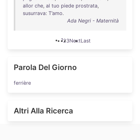
allor
che
,
al
tuo
piede
prostrata
,
susurrava
:
T’amo
.
Ada Negri - Maternità
1
2
3
Next
Last
Parola Del Giorno
ferrière
Altri Alla Ricerca