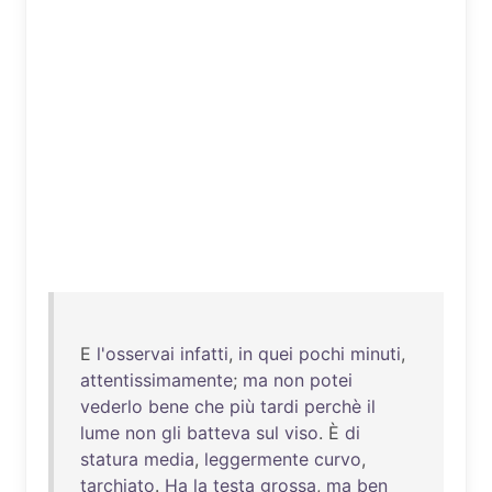
E
l'osservai
infatti
,
in
quei
pochi
minuti
,
attentissimamente
;
ma
non
potei
vederlo
bene
che
più
tardi
perchè
il
lume
non
gli
batteva
sul
viso
. È
di
statura
media
,
leggermente
curvo
,
tarchiato
.
Ha
la
testa
grossa
,
ma
ben