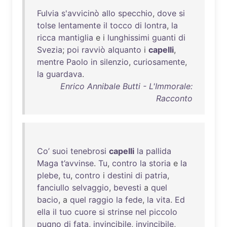
Fulvia
s'avvicinò
allo
specchio
,
dove
si
tolse
lentamente
il
tocco
di
lontra
,
la
ricca
mantiglia
e i
lunghissimi
guanti
di
Svezia
;
poi
ravviò
alquanto
i
capelli
,
mentre
Paolo
in
silenzio
,
curiosamente
,
la
guardava
.
Enrico Annibale Butti - L'Immorale:
Racconto
Co’
suoi
tenebrosi
capelli
la
pallida
Maga
t’avvinse
.
Tu
,
contro
la
storia
e
la
plebe
,
tu
,
contro
i
destini
di
patria
,
fanciullo
selvaggio
,
bevesti
a
quel
bacio
, a
quel
raggio
la
fede
,
la
vita
.
Ed
ella
il
tuo
cuore
si
strinse
nel
piccolo
pugno
di
fata
,
invincibile
,
invincibile
,