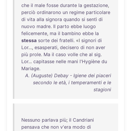
che
il
male
fosse
durante
la
gestazione
,
perciò
ordinarono
un
regime
particolare
di
vita
alla
signora
quando
si
sentì
di
nuovo
madre
.
Il
parto
ebbe
luogo
felicemente
,
ma
il
bambino
ebbe
la
stessa
sorte
dei
fratelli
. «I
signori
di
Lor
...,
esasperati
,
decisero
di
non
aver
più
prole
.
Ma
il
caso
volle
che
al
sig
.
Lor
...
capitasse
nelle
mani
l'Hygiène
du
Mariage
.
A. (Auguste) Debay - Igiene dei piaceri
secondo le età, i temperamenti e le
stagioni
Nessuno
parlava
più
;
il
Candriani
pensava
che
non
v'era
modo
di