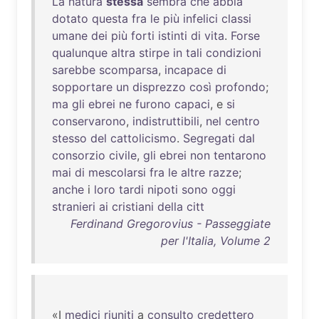
La
natura
stessa
sembra
che
abbia
dotato
questa
fra
le
più
infelici
classi
umane
dei
più
forti
istinti
di
vita
.
Forse
qualunque
altra
stirpe
in
tali
condizioni
sarebbe
scomparsa
,
incapace
di
sopportare
un
disprezzo
così
profondo
;
ma
gli
ebrei
ne
furono
capaci
, e
si
conservarono
,
indistruttibili
,
nel
centro
stesso
del
cattolicismo
.
Segregati
dal
consorzio
civile
,
gli
ebrei
non
tentarono
mai
di
mescolarsi
fra
le
altre
razze
;
anche
i
loro
tardi
nipoti
sono
oggi
stranieri
ai
cristiani
della
citt
Ferdinand Gregorovius - Passeggiate
per l'Italia, Volume 2
«I
medici
riuniti
a
consulto
credettero