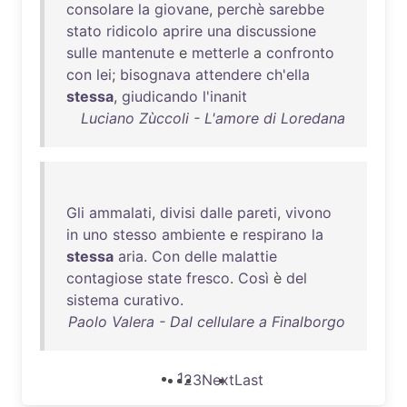
consolare
la
giovane
,
perchè
sarebbe
stato
ridicolo
aprire
una
discussione
sulle
mantenute
e
metterle
a
confronto
con
lei
;
bisognava
attendere
ch'ella
stessa
,
giudicando
l'inanit
Luciano Zùccoli - L'amore di Loredana
Gli
ammalati
,
divisi
dalle
pareti
,
vivono
in
uno
stesso
ambiente
e
respirano
la
stessa
aria
.
Con
delle
malattie
contagiose
state
fresco
.
Così
è
del
sistema
curativo
.
Paolo Valera - Dal cellulare a Finalborgo
1
2
3
Next
Last