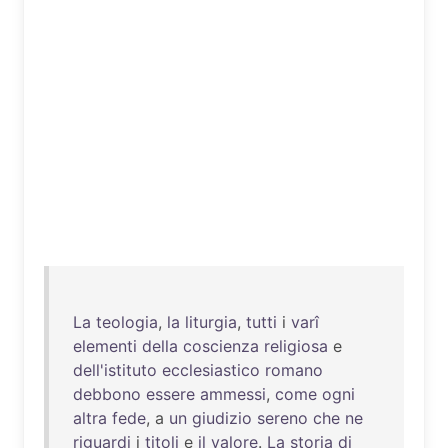
La
teologia
,
la
liturgia
,
tutti
i
varî
elementi
della
coscienza
religiosa
e
dell'istituto
ecclesiastico
romano
debbono
essere
ammessi
,
come
ogni
altra
fede
, a
un
giudizio
sereno
che
ne
riguardi
i
titoli
e
il
valore
.
La
storia
di