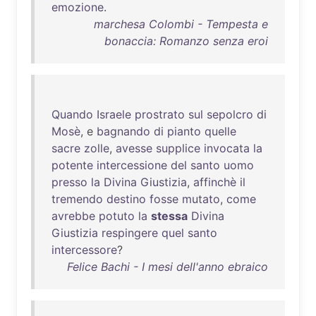
emozione
.
marchesa Colombi - Tempesta e
bonaccia: Romanzo senza eroi
Quando
Israele
prostrato
sul
sepolcro
di
Mosè
, e
bagnando
di
pianto
quelle
sacre
zolle
,
avesse
supplice
invocata
la
potente
intercessione
del
santo
uomo
presso
la
Divina
Giustizia
,
affinchè
il
tremendo
destino
fosse
mutato
,
come
avrebbe
potuto
la
stessa
Divina
Giustizia
respingere
quel
santo
intercessore
?
Felice Bachi - I mesi dell'anno ebraico