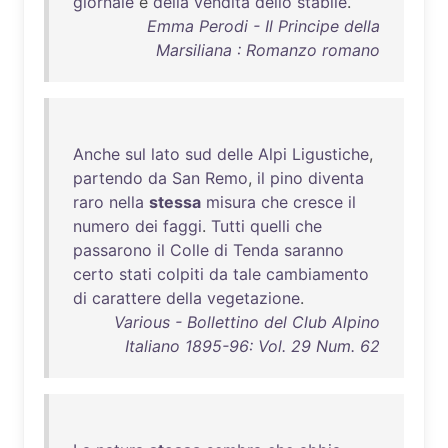
giornale
e
della
vendita
dello
stabile
.
Emma Perodi - Il Principe della
Marsiliana : Romanzo romano
Anche
sul
lato
sud
delle
Alpi
Ligustiche
,
partendo
da
San
Remo
,
il
pino
diventa
raro
nella
stessa
misura
che
cresce
il
numero
dei
faggi
.
Tutti
quelli
che
passarono
il
Colle
di
Tenda
saranno
certo
stati
colpiti
da
tale
cambiamento
di
carattere
della
vegetazione
.
Various - Bollettino del Club Alpino
Italiano 1895-96: Vol. 29 Num. 62