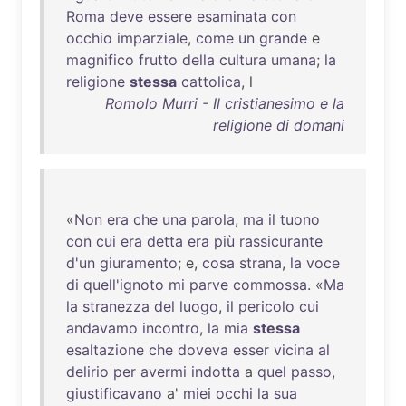
Roma
deve
essere
esaminata
con
occhio
imparziale
,
come
un
grande
e
magnifico
frutto
della
cultura
umana
;
la
religione
stessa
cattolica
, l
Romolo Murri - Il cristianesimo e la
religione di domani
«
Non
era
che
una
parola
,
ma
il
tuono
con
cui
era
detta
era
più
rassicurante
d'un
giuramento
; e,
cosa
strana
,
la
voce
di
quell'ignoto
mi
parve
commossa
. «
Ma
la
stranezza
del
luogo
,
il
pericolo
cui
andavamo
incontro
,
la
mia
stessa
esaltazione
che
doveva
esser
vicina
al
delirio
per
avermi
indotta
a
quel
passo
,
giustificavano
a'
miei
occhi
la
sua