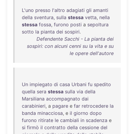
L'uno
presso
l'altro
adagiati
gli
amanti
della
sventura
,
sulla
stessa
vetta
,
nella
stessa
fossa
,
furono
posti
a
sepoltura
sotto
la
pianta
dei
sospiri
.
Defendente Sacchi - La pianta dei
sospiri: con alcuni cenni su la vita e su
le opere dell'autore
Un
impiegato
di
casa
Urbani
fu
spedito
quella
sera
stessa
sulla
via
della
Marsiliana
accompagnato
dai
carabinieri
, a
pagare
e
far
retrocedere
la
banda
minacciosa
, e
il
giorno
dopo
furono
ritirate
le
cambiali
in
scadenza
e
si
firmò
il
contratto
della
cessione
del