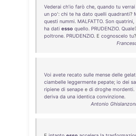
Vederai
ch'io
farò
che
,
quando
tu
verrai
un
po
':
chi
te
ha
dato
quelli
quadranti
?
questi
nummi
.
MALFATTO
.
Son
quatrini
,
ha
dati
esso
quello
.
PRUDENZIO
.
Quale
poltrone
.
PRUDENZIO
. E
cognoscelo
tu
Frances
Voi
avete
recato
sulle
mense
delle
gelat
ciambelle
leggermente
pepate
;
io
dei
sa
ripiene
di
senape
e
di
droghe
mordenti
.
deriva
da
una
identica
convinzione
.
Antonio Ghislanzoni
E
intanto
esso
accelera
la
trasformazio