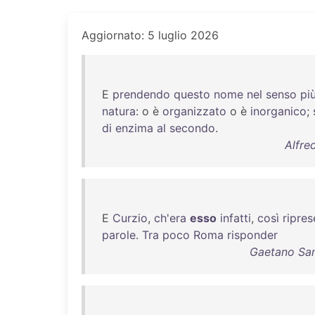
Aggiornato: 5 luglio 2026
E
prendendo
questo
nome
nel
senso
pi
natura
: o è
organizzato
o è
inorganico
;
di
enzima
al
secondo
.
Alfre
E
Curzio
,
ch'era
esso
infatti
,
così
ripres
parole
.
Tra
poco
Roma
risponder
Gaetano Sanv