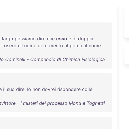
ù
largo
possiamo
dire
che
esso
è
di
doppia
si
riserba
il
nome
di
fermento
al
primo
,
il
nome
do Cominelli - Compendio di Chimica Fisiologica
e
il
suo
dire
:
Io
non
dovrei
rispondere
colle
ittore - I misteri del processo Monti e Tognetti