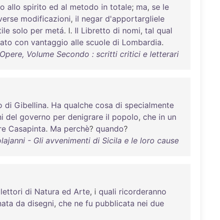
to
allo
spirito
ed
al
metodo
in
totale
;
ma
,
se
le
verse
modificazioni
,
il
negar
d'apportargliele
tile
solo
per
metá
. I.
Il
Libretto
di
nomi
,
tal
qual
cato
con
vantaggio
alle
scuole
di
Lombardia
.
pere, Volume Secondo : scritti critici e letterari
o
di
Gibellina
.
Ha
qualche
cosa
di
specialmente
i
del
governo
per
denigrare
il
popolo
,
che
in
un
re
Casapinta
.
Ma
perchè
?
quando
?
janni - Gli avvenimenti di Sicila e le loro cause
lettori
di
Natura
ed
Arte
, i
quali
ricorderanno
ata
da
disegni
,
che
ne
fu
pubblicata
nei
due