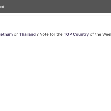
ni
ietnam
or
Thailand
? Vote for the
TOP Country
of the Week