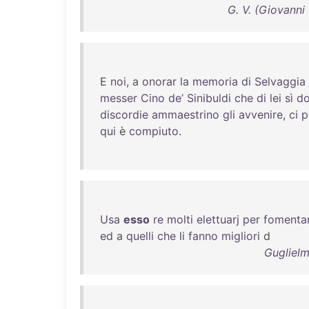
G. V. (Giovanni 
E
noi
, a
onorar
la
memoria
di
Selvaggia
messer
Cino
de’
Sinibuldi
che
di
lei
sì
do
discordie
ammaestrino
gli
avvenire
,
ci
p
qui
è
compiuto
.
Usa
esso
re
molti
elettuarj
per
fomenta
ed
a
quelli
che
li
fanno
migliori
d
Guglielm