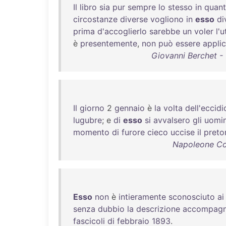
Il
libro
sia
pur
sempre
lo
stesso
in
quan
circostanze
diverse
vogliono
in
esso
di
prima
d'accoglierlo
sarebbe
un
voler
l'u
è
presentemente
,
non
può
essere
appli
Giovanni Berchet - O
Il
giorno
2
gennaio
è
la
volta
dell'eccidi
lugubre
; e
di
esso
si
avvalsero
gli
uomin
momento
di
furore
cieco
uccise
il
preto
Napoleone Cola
Esso
non
è
intieramente
sconosciuto
ai
senza
dubbio
la
descrizione
accompagn
fascicoli
di
febbraio
1893
.