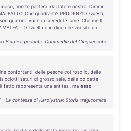
meco
,
non
te
parterai
dal
latere
nostro
.
Dimmi
MALFATTO
.
Che
quadranti
?
PRUDENZIO
.
Questi
;
son
quatrini
.
Voi
non
ci
vedete
lume
.
Che
me
lli
?
MALFATTO
.
Quello
che
dice
che
voi
site
un
?
co Belo - Il pedante: Commedie del Cinquecento
ine
confortanti
,
delle
pesche
col
rosolio
,
delle
lsicciotti
saturi
di
grosso
sale
,
delle
polpette
Il
fatto
rappresenta
una
antitesi
,
ma
esso
 - La contessa di Karolystria: Storia tragicomica
ne
dei
partiti
e
dello
Stato
moderno
.
Insieme