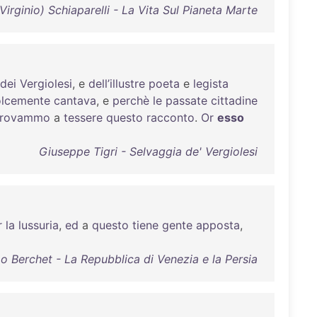
Virginio) Schiaparelli - La Vita Sul Pianeta Marte
dei
Vergiolesi
, e
dell’illustre
poeta
e
legista
lcemente
cantava
, e
perchè
le
passate
cittadine
rovammo
a
tessere
questo
racconto
.
Or
esso
Giuseppe Tigri - Selvaggia de' Vergiolesi
r
la
lussuria
,
ed
a
questo
tiene
gente
apposta
,
o Berchet - La Repubblica di Venezia e la Persia