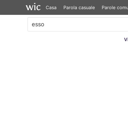
Casa
Parola casuale
Parole comu
V