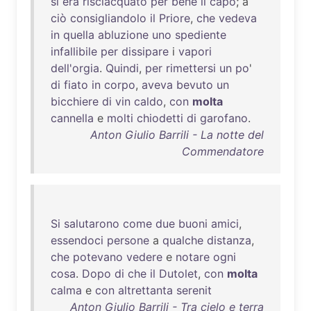
si
era
risciacquato
per
bene
il
capo
; a
ciò
consigliandolo
il
Priore
,
che
vedeva
in
quella
abluzione
uno
spediente
infallibile
per
dissipare
i
vapori
dell'orgia
.
Quindi
,
per
rimettersi
un
po
'
di
fiato
in
corpo
,
aveva
bevuto
un
bicchiere
di
vin
caldo
,
con
molta
cannella
e
molti
chiodetti
di
garofano
.
Anton Giulio Barrili - La notte del
Commendatore
Si
salutarono
come
due
buoni
amici
,
essendoci
persone
a
qualche
distanza
,
che
potevano
vedere
e
notare
ogni
cosa
.
Dopo
di
che
il
Dutolet
,
con
molta
calma
e
con
altrettanta
serenit
Anton Giulio Barrili - Tra cielo e terra