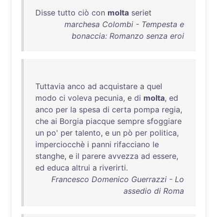
Disse
tutto
ciò
con
molta
seriet
marchesa Colombi - Tempesta e
bonaccia: Romanzo senza eroi
Tuttavia
anco
ad
acquistare
a
quel
modo
ci
voleva
pecunia
, e
di
molta
,
ed
anco
per
la
spesa
di
certa
pompa
regia
,
che
ai
Borgia
piacque
sempre
sfoggiare
un
po
'
per
talento
, e
un
pò
per
politica
,
imperciocchè
i
panni
rifacciano
le
stanghe
, e
il
parere
avvezza
ad
essere
,
ed
educa
altrui
a
riverirti
.
Francesco Domenico Guerrazzi - Lo
assedio di Roma