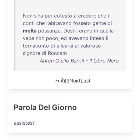
Non
s’ha
per
cotesto
a
credere
che
i
conti
che
l’abitavano
fossero
gente
di
molta
possanza
.
Destri
erano
in
quella
vece
non
poco
,
ed
avevano
inteso
il
tornaconto
di
allearsi
al
valoroso
signore
di
Roccam
Anton Giulio Barrili - Il Libro Nero
1
2
3
Next
Last
Parola Del Giorno
assistesti