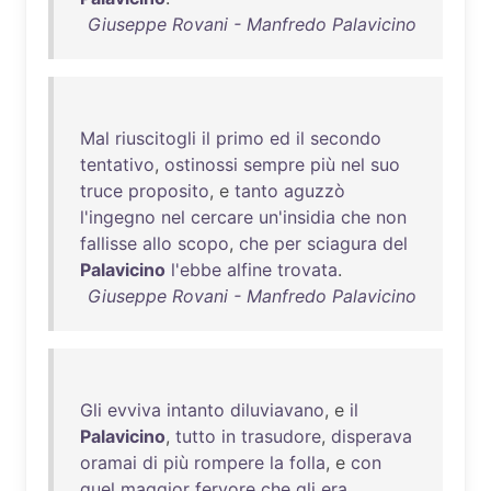
Giuseppe Rovani - Manfredo Palavicino
Mal
riuscitogli
il
primo
ed
il
secondo
tentativo
,
ostinossi
sempre
più
nel
suo
truce
proposito
, e
tanto
aguzzò
l'ingegno
nel
cercare
un'insidia
che
non
fallisse
allo
scopo
,
che
per
sciagura
del
Palavicino
l'ebbe
alfine
trovata
.
Giuseppe Rovani - Manfredo Palavicino
Gli
evviva
intanto
diluviavano
, e
il
Palavicino
,
tutto
in
trasudore
,
disperava
oramai
di
più
rompere
la
folla
, e
con
quel
maggior
fervore
che
gli
era