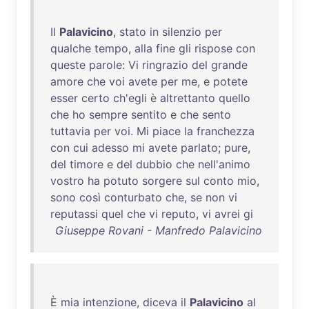
Il
Palavicino
,
stato
in
silenzio
per
qualche
tempo
,
alla
fine
gli
rispose
con
queste
parole
:
Vi
ringrazio
del
grande
amore
che
voi
avete
per
me
, e
potete
esser
certo
ch'egli
è
altrettanto
quello
che
ho
sempre
sentito
e
che
sento
tuttavia
per
voi
.
Mi
piace
la
franchezza
con
cui
adesso
mi
avete
parlato
;
pure
,
del
timore
e
del
dubbio
che
nell'animo
vostro
ha
potuto
sorgere
sul
conto
mio
,
sono
così
conturbato
che
,
se
non
vi
reputassi
quel
che
vi
reputo
,
vi
avrei
gi
Giuseppe Rovani - Manfredo Palavicino
È
mia
intenzione
,
diceva
il
Palavicino
al