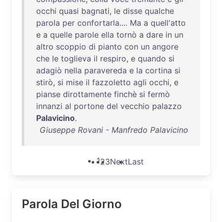
occhi
quasi
bagnati
,
le
disse
qualche
parola
per
confortarla
....
Ma
a
quell'atto
e a
quelle
parole
ella
tornò
a
dare
in
un
altro
scoppio
di
pianto
con
un
angore
che
le
toglieva
il
respiro
, e
quando
si
adagiò
nella
paravereda
e
la
cortina
si
stirò
,
si
mise
il
fazzoletto
agli
occhi
, e
pianse
dirottamente
finchè
si
fermò
innanzi
al
portone
del
vecchio
palazzo
Palavicino
.
Giuseppe Rovani - Manfredo Palavicino
1
2
3
Next
Last
Parola Del Giorno