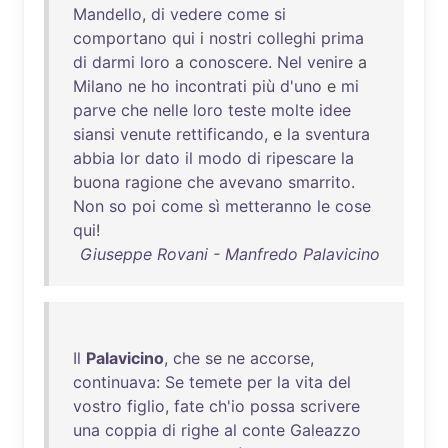
Mandello
,
di
vedere
come
si
comportano
qui
i
nostri
colleghi
prima
di
darmi
loro
a
conoscere
.
Nel
venire
a
Milano
ne
ho
incontrati
più
d'uno
e
mi
parve
che
nelle
loro
teste
molte
idee
siansi
venute
rettificando
, e
la
sventura
abbia
lor
dato
il
modo
di
ripescare
la
buona
ragione
che
avevano
smarrito
.
Non
so
poi
come
sì
metteranno
le
cose
qui
!
Giuseppe Rovani - Manfredo Palavicino
Il
Palavicino
,
che
se
ne
accorse
,
continuava
:
Se
temete
per
la
vita
del
vostro
figlio
,
fate
ch'io
possa
scrivere
una
coppia
di
righe
al
conte
Galeazzo