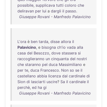
possibile
,
supplicava
tutti
coloro
che
deliravan
per
lui
a
dargli
il
passo
.
Giuseppe Rovani - Manfredo Palavicino
L'ora
è
ben
tarda
,
disse
allora
il
Palavicino
, e
bisogna
ch'io
vada
alla
casa
del
Besozzo
,
dove
stassera
si
raccoglieranno
un
cinquanta
del
nostri
che
staranno
pel
duca
Massimiliano
e
per
te
,
duca
Francesco
.
Non
so
se
il
castellano
abbia
licenza
dal
cardinale
di
Sion
di
lasciarti
uscire
?
Sa
il
cardinale
il
perchè
,
ed
ha
gi
Giuseppe Rovani - Manfredo Palavicino