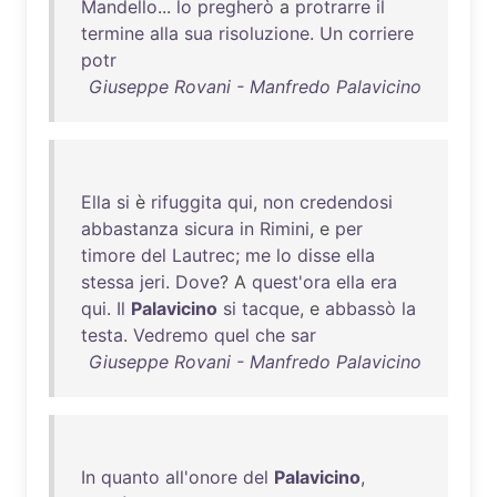
Mandello
...
lo
pregherò
a
protrarre
il
termine
alla
sua
risoluzione
.
Un
corriere
potr
Giuseppe Rovani - Manfredo Palavicino
Ella
si
è
rifuggita
qui
,
non
credendosi
abbastanza
sicura
in
Rimini
, e
per
timore
del
Lautrec
;
me
lo
disse
ella
stessa
jeri
.
Dove
? A
quest'ora
ella
era
qui
.
Il
Palavicino
si
tacque
, e
abbassò
la
testa
.
Vedremo
quel
che
sar
Giuseppe Rovani - Manfredo Palavicino
In
quanto
all'onore
del
Palavicino
,