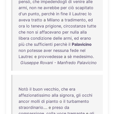
pensò
,
che
impedendogli
di
venire
alle
armi
,
non
ne
avrebbe
per
ciò
scapitato
d'un
punto
,
perchè
in
fine
il
Lautrec
lo
aveva
tratto
a
Milano
a
tradimento
,
ed
ora
lo
teneva
prigione
,
circostanze
tutte
che
non
si
affacevano
per
nulla
alla
libera
condizione
delle
armi
,
ed
erano
più
che
sufficienti
perchè
il
Palavicino
non
potesse
aver
nessuna
fede
nel
Lautrec
e
provvedesse
a
sè
medesimo
.
Giuseppe Rovani - Manfredo Palavicino
Notò
il
buon
vecchio
,
che
era
affezionatissimo
alla
signora
,
gli
occhi
ancor
molli
di
pianto
o
il
turbamento
straordinario
.... e
preso
da
compassione
,
colla
voce
tremante
e
gli