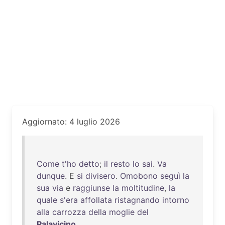
Aggiornato: 4 luglio 2026
Come
t'ho
detto
;
il
resto
lo
sai
.
Va
dunque
. E
si
divisero
.
Omobono
seguì
la
sua
via
e
raggiunse
la
moltitudine
,
la
quale
s'era
affollata
ristagnando
intorno
alla
carrozza
della
moglie
del
Palavicino
.