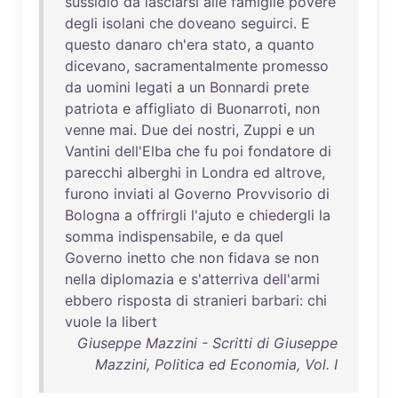
sussidio
da
lasciarsi
alle
famiglie
povere
degli
isolani
che
doveano
seguirci
. E
questo
danaro
ch'era
stato
, a
quanto
dicevano
,
sacramentalmente
promesso
da
uomini
legati
a
un
Bonnardi
prete
patriota
e
affigliato
di
Buonarroti
,
non
venne
mai
.
Due
dei
nostri
,
Zuppi
e
un
Vantini
dell'Elba
che
fu
poi
fondatore
di
parecchi
alberghi
in
Londra
ed
altrove
,
furono
inviati
al
Governo
Provvisorio
di
Bologna
a
offrirgli
l'ajuto
e
chiedergli
la
somma
indispensabile
, e
da
quel
Governo
inetto
che
non
fidava
se
non
nella
diplomazia
e
s'atterriva
dell'armi
ebbero
risposta
di
stranieri
barbari
:
chi
vuole
la
libert
Giuseppe Mazzini - Scritti di Giuseppe
Mazzini, Politica ed Economia, Vol. I