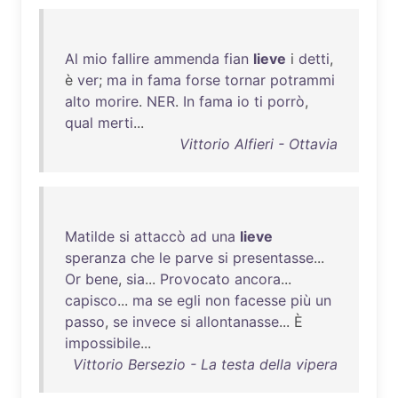
Al
mio
fallire
ammenda
fian
lieve
i
detti
,
è
ver
;
ma
in
fama
forse
tornar
potrammi
alto
morire
.
NER
.
In
fama
io
ti
porrò
,
qual
merti
...
Vittorio Alfieri - Ottavia
Matilde
si
attaccò
ad
una
lieve
speranza
che
le
parve
si
presentasse
...
Or
bene
,
sia
...
Provocato
ancora
...
capisco
...
ma
se
egli
non
facesse
più
un
passo
,
se
invece
si
allontanasse
... È
impossibile
...
Vittorio Bersezio - La testa della vipera