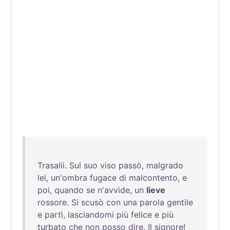
Trasalii
.
Sul
suo
viso
passò
,
malgrado
lei
,
un'ombra
fugace
di
malcontento
, e
poi
,
quando
se
n'avvide
,
un
lieve
rossore
.
Si
scusò
con
una
parola
gentile
e
partì
,
lasciandomi
più
felice
e
più
turbato
che
non
posso
dire
.
Il
signore
!