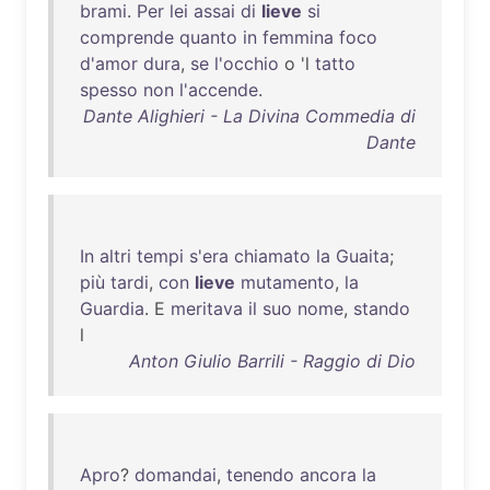
brami
.
Per
lei
assai
di
lieve
si
comprende
quanto
in
femmina
foco
d'amor
dura
,
se
l'occhio
o 'l
tatto
spesso
non
l'accende
.
Dante Alighieri - La Divina Commedia di
Dante
In
altri
tempi
s'era
chiamato
la
Guaita
;
più
tardi
,
con
lieve
mutamento
,
la
Guardia
. E
meritava
il
suo
nome
,
stando
l
Anton Giulio Barrili - Raggio di Dio
Apro
?
domandai
,
tenendo
ancora
la