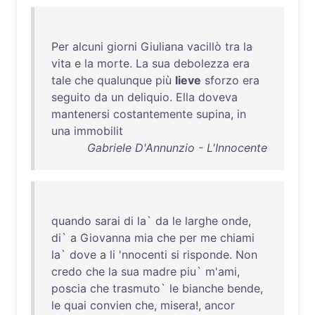
Per
alcuni
giorni
Giuliana
vacillò
tra
la
vita
e
la
morte
.
La
sua
debolezza
era
tale
che
qualunque
più
lieve
sforzo
era
seguito
da
un
deliquio
.
Ella
doveva
mantenersi
costantemente
supina
,
in
una
immobilit
Gabriele D'Annunzio - L'Innocente
quando
sarai
di
la
`
da
le
larghe
onde
,
di
` a
Giovanna
mia
che
per
me
chiami
la
`
dove
a
li
'
nnocenti
si
risponde
.
Non
credo
che
la
sua
madre
piu
`
m'ami
,
poscia
che
trasmuto
`
le
bianche
bende
,
le
quai
convien
che
,
misera
!,
ancor