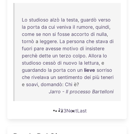
Lo
studioso
alzò
la
testa
,
guardò
verso
la
porta
da
cui
veniva
il
rumore
,
quindi
,
come
se
non
si
fosse
accorto
di
nulla
,
tornò
a
leggere
.
La
persona
che
stava
di
fuori
pare
avesse
motivo
di
insistere
perchè
dette
un
terzo
colpo
.
Allora
lo
studioso
cessò
di
nuovo
la
lettura
, e
guardando
la
porta
con
un
lieve
sorriso
che
rivelava
un
sentimento
dei
più
teneri
e
soavi
,
domandò
:
Chi
è?
Jarro - Il processo Bartelloni
1
2
3
Next
Last