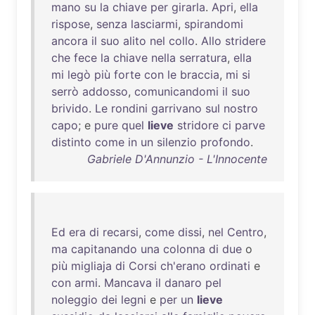
mano
su
la
chiave
per
girarla
.
Apri
,
ella
rispose
,
senza
lasciarmi
,
spirandomi
ancora
il
suo
alito
nel
collo
.
Allo
stridere
che
fece
la
chiave
nella
serratura
,
ella
mi
legò
più
forte
con
le
braccia
,
mi
si
serrò
addosso
,
comunicandomi
il
suo
brivido
.
Le
rondini
garrivano
sul
nostro
capo
; e
pure
quel
lieve
stridore
ci
parve
distinto
come
in
un
silenzio
profondo
.
Gabriele D'Annunzio - L'Innocente
Ed
era
di
recarsi
,
come
dissi
,
nel
Centro
,
ma
capitanando
una
colonna
di
due
o
più
migliaja
di
Corsi
ch'erano
ordinati
e
con
armi
.
Mancava
il
danaro
pel
noleggio
dei
legni
e
per
un
lieve