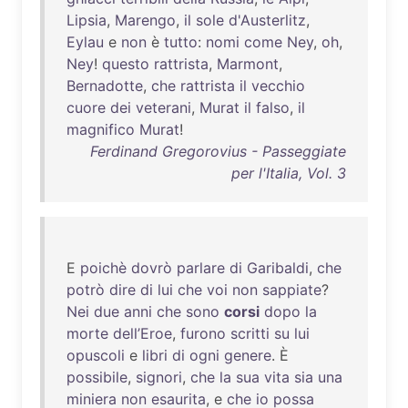
Lipsia
,
Marengo
,
il
sole
d'Austerlitz
,
Eylau
e
non
è
tutto
:
nomi
come
Ney
,
oh
,
Ney
!
questo
rattrista
,
Marmont
,
Bernadotte
,
che
rattrista
il
vecchio
cuore
dei
veterani
,
Murat
il
falso
,
il
magnifico
Murat
!
Ferdinand Gregorovius - Passeggiate
per l'Italia, Vol. 3
E
poichè
dovrò
parlare
di
Garibaldi
,
che
potrò
dire
di
lui
che
voi
non
sappiate
?
Nei
due
anni
che
sono
corsi
dopo
la
morte
dell’Eroe
,
furono
scritti
su
lui
opuscoli
e
libri
di
ogni
genere
. È
possibile
,
signori
,
che
la
sua
vita
sia
una
miniera
non
esaurita
, e
che
io
possa