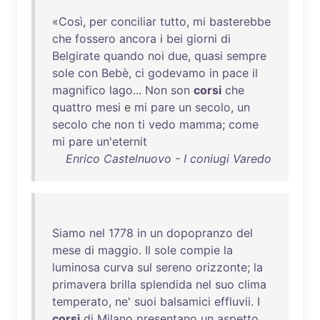
«
Così
,
per
conciliar
tutto
,
mi
basterebbe
che
fossero
ancora
i
bei
giorni
di
Belgirate
quando
noi
due
,
quasi
sempre
sole
con
Bebè
,
ci
godevamo
in
pace
il
magnifico
lago
...
Non
son
corsi
che
quattro
mesi
e
mi
pare
un
secolo
,
un
secolo
che
non
ti
vedo
mamma
;
come
mi
pare
un'eternit
Enrico Castelnuovo - I coniugi Varedo
Siamo
nel
1778
in
un
dopopranzo
del
mese
di
maggio
.
Il
sole
compie
la
luminosa
curva
sul
sereno
orizzonte
;
la
primavera
brilla
splendida
nel
suo
clima
temperato
,
ne
'
suoi
balsamici
effluvii
. I
corsi
di
Milano
presentano
un
aspetto