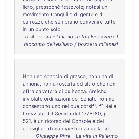
lieto
,
pressochè
festevole
;
notasi
un
movimento
tranquillo
di
gente
e
di
carrozze
che
sembrano
convenire
tutte
in
un
punto
solo
.
R. A. Porati - Una notte fatale: ovvero il
racconto dell'esiliato / bozzetti milanesi
Non
uno
spaccio
di
grasce
,
non
uno
di
annona
,
non
un’osteria
od
altro
che
non
offra
carattere
di
pulitezza
.
Antiche
,
inviolate
ordinazioni
del
Senato
non
ne
consentono
uno
nei
due
corsi⁴⁷
.
⁴⁷
Nelle
Provviste
del
Senato
del
1778-80
, p.
521
, è
un
ricorso
del
Console
e
dei
consiglieri
d’una
maestranza
della
citt
Giuseppe Pitrè - La vita in Palermo