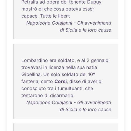
Petralia
ad
opera
del
tenente
Dupuy
mostrò
di
che
cosa
poteva
esser
capace
.
Tutte
le
libert
Napoleone Colajanni - Gli avvenimenti
di Sicila e le loro cause
Lombardino
era
soldato
, e
al
2
gennaio
trovavasi
in
licenza
nella
sua
natia
Gibellina
.
Un
solo
soldato
del
10º
fanteria
,
certo
Corsi
,
disse
di
averlo
conosciuto
tra
i
tumultuanti
,
che
tentarono
di
disarmarlo
.
Napoleone Colajanni - Gli avvenimenti
di Sicila e le loro cause