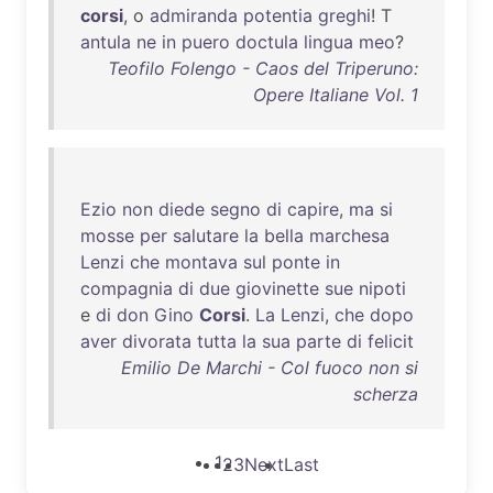
corsi
, o
admiranda
potentia
greghi
! T
antula
ne
in
puero
doctula
lingua
meo
?
Teofilo Folengo - Caos del Triperuno:
Opere Italiane Vol. 1
Ezio
non
diede
segno
di
capire
,
ma
si
mosse
per
salutare
la
bella
marchesa
Lenzi
che
montava
sul
ponte
in
compagnia
di
due
giovinette
sue
nipoti
e
di
don
Gino
Corsi
.
La
Lenzi
,
che
dopo
aver
divorata
tutta
la
sua
parte
di
felicit
Emilio De Marchi - Col fuoco non si
scherza
1
2
3
Next
Last