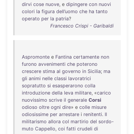
dirvi
cose
nuove
, e
dipingere
con
nuovi
colori
la
figura
dell’uomo
che
ha
tanto
operato
per
la
patria
?
Francesco Crispi - Garibaldi
Aspromonte
e
Fantina
certamente
non
furono
avvenimenti
che
poterono
crescere
stima
al
governo
in
Sicilia
;
ma
gli
animi
nelle
classi
lavoratrici
sopratutto
si
esasperarono
colla
introduzione
della
leva
militare
, «
carico
nuovissimo
scrive
il
generale
Corsi
odioso
oltre
ogni
dire
» e
colle
misure
odiosissime
per
arrestare
i
renitenti
.
Il
militarismo
allora
col
martirio
del
sordo-
muto
Cappello
,
coi
fatti
crudeli
di