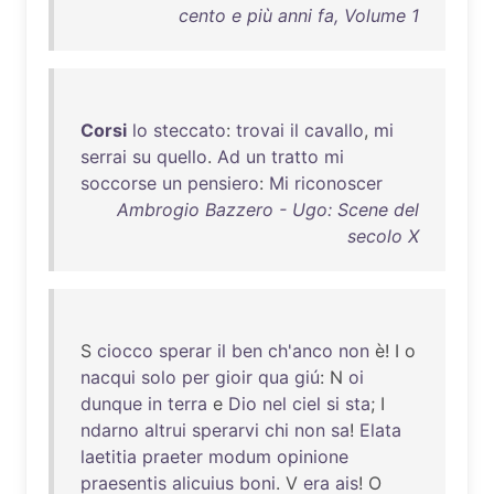
cento e più anni fa, Volume 1
Corsi
lo
steccato
:
trovai
il
cavallo
,
mi
serrai
su
quello
.
Ad
un
tratto
mi
soccorse
un
pensiero
:
Mi
riconoscer
Ambrogio Bazzero - Ugo: Scene del
secolo X
S
ciocco
sperar
il
ben
ch'anco
non
è! I o
nacqui
solo
per
gioir
qua
giú
: N
oi
dunque
in
terra
e
Dio
nel
ciel
si
sta
; I
ndarno
altrui
sperarvi
chi
non
sa
!
Elata
laetitia
praeter
modum
opinione
praesentis
alicuius
boni
. V
era
ais
! O