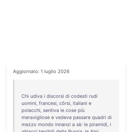
Aggiornato: 1 luglio 2026
Chi
udiva
i
discorsi
di
codesti
rudi
uomini
,
francesi
,
côrsi
,
italiani
e
polacchi
,
sentiva
le
cose
più
meravigliose
e
vedeva
passare
quadri
di
mezzo
mondo
innanzi
a
sè
:
le
piramidi
, i
ghiacci
terribili
della
Russia
,
le
Alpi
,