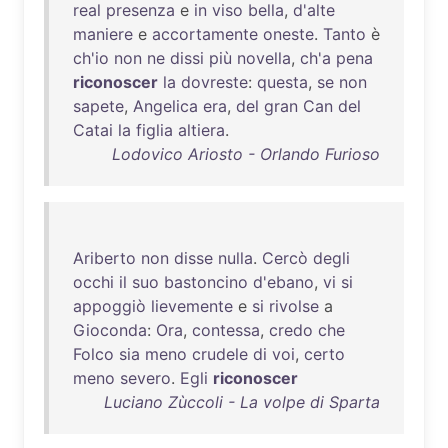
real
presenza
e
in
viso
bella
,
d'alte
maniere
e
accortamente
oneste
.
Tanto
è
ch'io
non
ne
dissi
più
novella
,
ch'a
pena
riconoscer
la
dovreste
:
questa
,
se
non
sapete
,
Angelica
era
,
del
gran
Can
del
Catai
la
figlia
altiera
.
Lodovico Ariosto - Orlando Furioso
Ariberto
non
disse
nulla
.
Cercò
degli
occhi
il
suo
bastoncino
d'ebano
,
vi
si
appoggiò
lievemente
e
si
rivolse
a
Gioconda
:
Ora
,
contessa
,
credo
che
Folco
sia
meno
crudele
di
voi
,
certo
meno
severo
.
Egli
riconoscer
Luciano Zùccoli - La volpe di Sparta