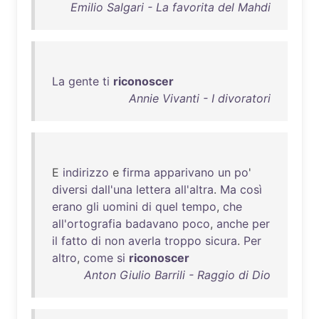
Emilio Salgari - La favorita del Mahdi
La
gente
ti
riconoscer
Annie Vivanti - I divoratori
E
indirizzo
e
firma
apparivano
un
po
'
diversi
dall'una
lettera
all'altra
.
Ma
così
erano
gli
uomini
di
quel
tempo
,
che
all'ortografia
badavano
poco
,
anche
per
il
fatto
di
non
averla
troppo
sicura
.
Per
altro
,
come
si
riconoscer
Anton Giulio Barrili - Raggio di Dio