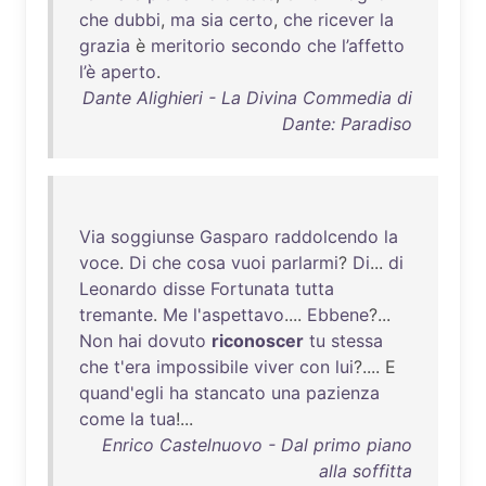
che
dubbi
,
ma
sia
certo
,
che
ricever
la
grazia
è
meritorio
secondo
che
l’affetto
l’è
aperto
.
Dante Alighieri - La Divina Commedia di
Dante: Paradiso
Via
soggiunse
Gasparo
raddolcendo
la
voce
.
Di
che
cosa
vuoi
parlarmi
?
Di
...
di
Leonardo
disse
Fortunata
tutta
tremante
.
Me
l'aspettavo
....
Ebbene
?...
Non
hai
dovuto
riconoscer
tu
stessa
che
t'era
impossibile
viver
con
lui
?.... E
quand'egli
ha
stancato
una
pazienza
come
la
tua
!...
Enrico Castelnuovo - Dal primo piano
alla soffitta