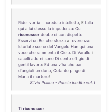
Rider
vorrìa
l'incredulo
intelletto
, E
falla
qui
a
lui
stesso
la
impudenza
:
Qui
riconoscer
debbe
ei
con
dispetto
Esservi
un
Bel
che
sforza
a
reverenza
:
Istorïate
scene
del
Vangelo
Han
qui
una
voce
che
rammenta
il
Cielo
.
Di
Varallo
i
sacelli
adorni
sono
Di
cento
effigie
di
gentil
lavoro
:
Ed
una
v'ha
che
par
d'angioli
un
dono
,
Cotanto
pinge
di
Maria
il
martoro
!
Silvio Pellico - Poesie inedite vol. I
Ti
riconoscer