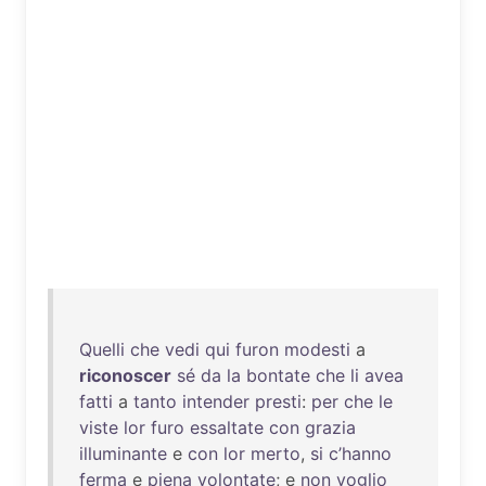
Quelli
che
vedi
qui
furon
modesti
a
riconoscer
sé
da
la
bontate
che
li
avea
fatti
a
tanto
intender
presti
:
per
che
le
viste
lor
furo
essaltate
con
grazia
illuminante
e
con
lor
merto
,
si
c’hanno
ferma
e
piena
volontate
; e
non
voglio