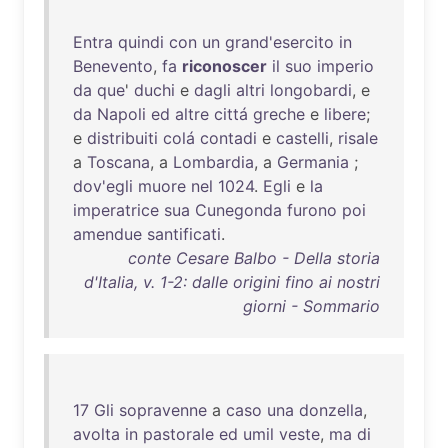
Entra
quindi
con
un
grand'esercito
in
Benevento
,
fa
riconoscer
il
suo
imperio
da
que
'
duchi
e
dagli
altri
longobardi
, e
da
Napoli
ed
altre
cittá
greche
e
libere
;
e
distribuiti
colá
contadi
e
castelli
,
risale
a
Toscana
, a
Lombardia
, a
Germania
;
dov'egli
muore
nel
1024
.
Egli
e
la
imperatrice
sua
Cunegonda
furono
poi
amendue
santificati
.
conte Cesare Balbo - Della storia
d'Italia, v. 1-2: dalle origini fino ai nostri
giorni - Sommario
17
Gli
sopravenne
a
caso
una
donzella
,
avolta
in
pastorale
ed
umil
veste
,
ma
di