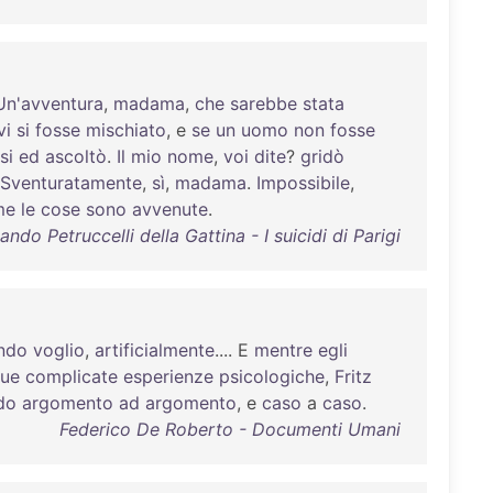
Un'avventura
,
madama
,
che
sarebbe
stata
vi
si
fosse
mischiato
, e
se
un
uomo
non
fosse
si
ed
ascoltò
.
Il
mio
nome
,
voi
dite
?
gridò
Sventuratamente
,
sì
,
madama
.
Impossibile
,
me
le
cose
sono
avvenute
.
ando Petruccelli della Gattina - I suicidi di Parigi
ndo
voglio
,
artificialmente
.... E
mentre
egli
sue
complicate
esperienze
psicologiche
,
Fritz
do
argomento
ad
argomento
, e
caso
a
caso
.
Federico De Roberto - Documenti Umani