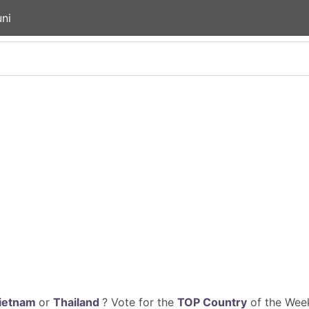
ni
ietnam
or
Thailand
? Vote for the
TOP Country
of the Week