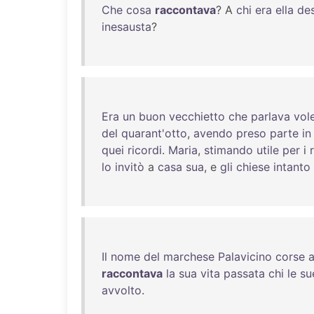
Che
cosa
raccontava
? A
chi
era
ella
des
inesausta
?
Era
un
buon
vecchietto
che
parlava
vole
del
quarant'otto
,
avendo
preso
parte
in
quei
ricordi
.
Maria
,
stimando
utile
per
i
lo
invitò
a
casa
sua
, e
gli
chiese
intanto
Il
nome
del
marchese
Palavicino
corse
a
raccontava
la
sua
vita
passata
chi
le
su
avvolto
.