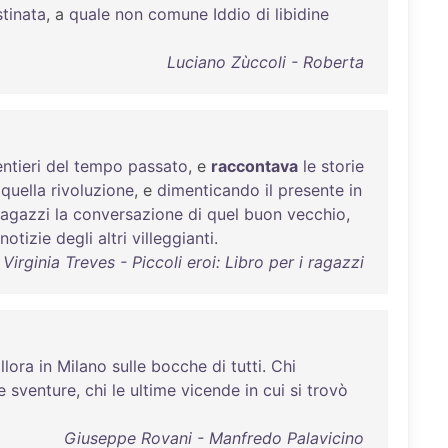
tinata
, a
quale
non
comune
Iddio
di
libidine
Luciano Zùccoli - Roberta
ntieri
del
tempo
passato
, e
raccontava
le
storie
quella
rivoluzione
, e
dimenticando
il
presente
in
ragazzi
la
conversazione
di
quel
buon
vecchio
,
notizie
degli
altri
villeggianti
.
Virginia Treves - Piccoli eroi: Libro per i ragazzi
llora
in
Milano
sulle
bocche
di
tutti
.
Chi
e
sventure
,
chi
le
ultime
vicende
in
cui
si
trovò
Giuseppe Rovani - Manfredo Palavicino