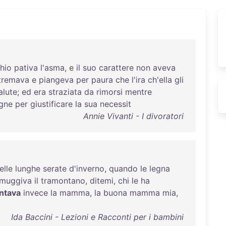
hio
pativa
l'asma
, e
il
suo
carattere
non
aveva
tremava
e
piangeva
per
paura
che
l'ira
ch'ella
gli
alute
;
ed
era
straziata
da
rimorsi
mentre
gne
per
giustificare
la
sua
necessit
Annie Vivanti - I divoratori
elle
lunghe
serate
d'inverno
,
quando
le
legna
muggiva
il
tramontano
,
ditemi
,
chi
le
ha
ntava
invece
la
mamma
,
la
buona
mamma
mia
,
Ida Baccini - Lezioni e Racconti per i bambini