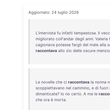
Aggiornato: 24 luglio 2026
L'intervista
fu
infatti
tempestosa
.
Il
vecc
migliorato
coll'andar
degli
anni
.
Valeria
cagionava
potesse
fargli
del
male
alla
s
raccontava
allo
zio
delle
oscure
menzo
Le
novelle
che
ci
raccontava
la
nonna
n
scoppiettavano
nel
cammino
, e
di
fuori
dimenticate
?
Io
no
certo
. A
me
le
racco
che
ora
è
morta
.