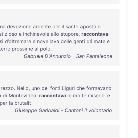
na
devozione
ardente
per
il
santo
apostolo
stizioso
e
inchinevole
allo
stupore
,
raccontava
si
d’oltremare
e
novellava
delle
genti
dálmate
e
terre
prossime
al
polo
.
Gabriele D'Annunzio - San Pantaleone
prezzo
.
Nello
,
uno
dei
forti
Liguri
che
formavano
a
di
Montevideo
,
raccontava
le
molte
miserie
, e
per
la
brutalit
Giuseppe Garibaldi - Cantoni il volontario