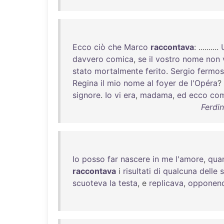
Ecco
ciò
che
Marco
raccontava
: ..........
davvero
comica
,
se
il
vostro
nome
non
stato
mortalmente
ferito
.
Sergio
fermos
Regina
il
mio
nome
al
foyer
de
l'Opéra
?
signore
.
Io
vi
era
,
madama
,
ed
ecco
co
Ferdin
Io
posso
far
nascere
in
me
l'amore
,
qua
raccontava
i
risultati
di
qualcuna
delle
scuoteva
la
testa
, e
replicava
,
opponen