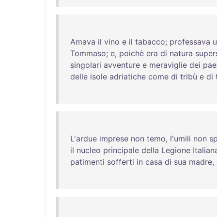
Amava
il
vino
e
il
tabacco
;
professava
u
Tommaso
; e,
poichè
era
di
natura
super
singolari
avventure
e
meraviglie
dei
pae
delle
isole
adriatiche
come
di
tribù
e
di
L'ardue
imprese
non
temo
,
l'umili
non
s
il
nucleo
principale
della
Legione
Italian
patimenti
sofferti
in
casa
di
sua
madre
,