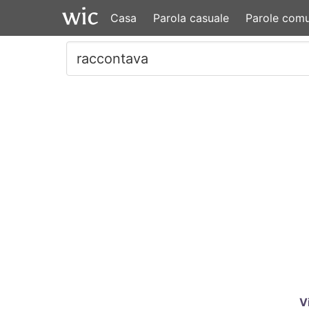
Casa
Parola casuale
Parole comu
V