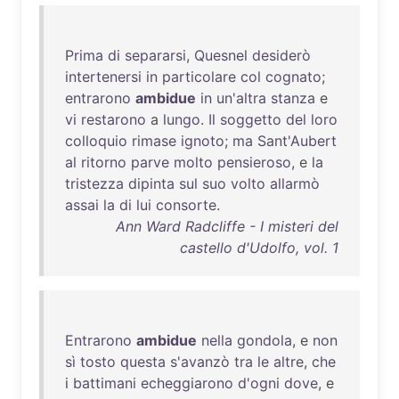
Prima
di
separarsi
,
Quesnel
desiderò
intertenersi
in
particolare
col
cognato
;
entrarono
ambidue
in
un'altra
stanza
e
vi
restarono
a
lungo
.
Il
soggetto
del
loro
colloquio
rimase
ignoto
;
ma
Sant'Aubert
al
ritorno
parve
molto
pensieroso
, e
la
tristezza
dipinta
sul
suo
volto
allarmò
assai
la
di
lui
consorte
.
Ann Ward Radcliffe - I misteri del
castello d'Udolfo, vol. 1
Entrarono
ambidue
nella
gondola
, e
non
sì
tosto
questa
s'avanzò
tra
le
altre
,
che
i
battimani
echeggiarono
d'ogni
dove
, e