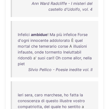
Ann Ward Radcliffe - I misteri del
castello d'Udolfo, vol. 4
Infelici
ambidue
!
Ma
più
infelice
Forse
d'ogni
innocente
addolorato
È
quel
mortal
che
temerario
corse
A
illusïoni
infauste
,
onde
tormento
Ineluttabil
ridondò
a'
suoi
cari
!
Oh
come
allor
,
nella
piet
Silvio Pellico - Poesie inedite vol. II
Ieri
sera
,
caro
marchese
,
ho
fatta
la
conoscenza
di
questo
illustre
vostro
compatriotta
,
del
quale
ho
sentito
a