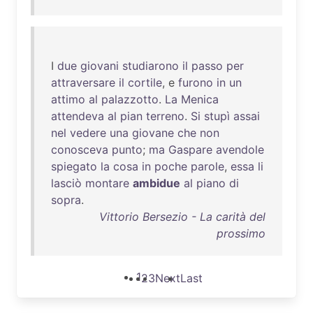
I
due
giovani
studiarono
il
passo
per
attraversare
il
cortile
, e
furono
in
un
attimo
al
palazzotto
.
La
Menica
attendeva
al
pian
terreno
.
Si
stupì
assai
nel
vedere
una
giovane
che
non
conosceva
punto
;
ma
Gaspare
avendole
spiegato
la
cosa
in
poche
parole
,
essa
li
lasciò
montare
ambidue
al
piano
di
sopra
.
Vittorio Bersezio - La carità del
prossimo
1
2
3
Next
Last