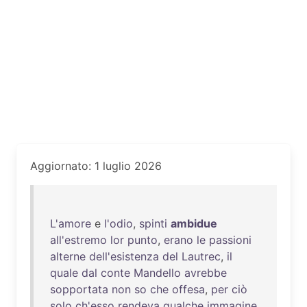
Aggiornato: 1 luglio 2026
L'amore
e
l'odio
,
spinti
ambidue
all'estremo
lor
punto
,
erano
le
passioni
alterne
dell'esistenza
del
Lautrec
,
il
quale
dal
conte
Mandello
avrebbe
sopportata
non
so
che
offesa
,
per
ciò
solo
ch'esso
rendeva
qualche
immagine