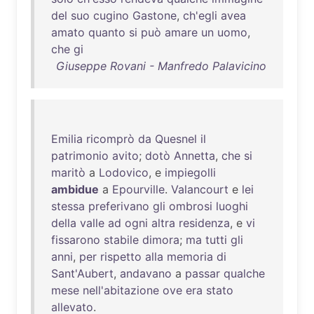
del
suo
cugino
Gastone
,
ch'egli
avea
amato
quanto
si
può
amare
un
uomo
,
che
gi
Giuseppe Rovani - Manfredo Palavicino
Emilia
ricomprò
da
Quesnel
il
patrimonio
avito
;
dotò
Annetta
,
che
si
maritò
a
Lodovico
, e
impiegolli
ambidue
a
Epourville
.
Valancourt
e
lei
stessa
preferivano
gli
ombrosi
luoghi
della
valle
ad
ogni
altra
residenza
, e
vi
fissarono
stabile
dimora
;
ma
tutti
gli
anni
,
per
rispetto
alla
memoria
di
Sant'Aubert
,
andavano
a
passar
qualche
mese
nell'abitazione
ove
era
stato
allevato
.