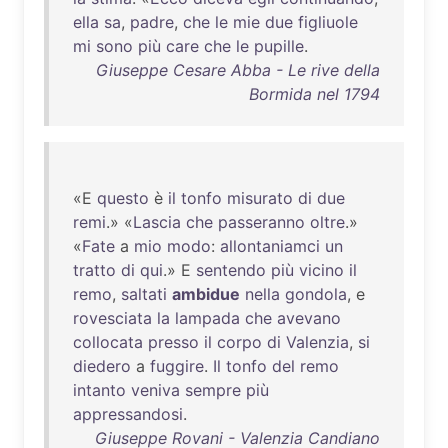
ella
sa
,
padre
,
che
le
mie
due
figliuole
mi
sono
più
care
che
le
pupille
.
Giuseppe Cesare Abba - Le rive della
Bormida nel 1794
«E
questo
è
il
tonfo
misurato
di
due
remi
.» «
Lascia
che
passeranno
oltre
.»
«
Fate
a
mio
modo
:
allontaniamci
un
tratto
di
qui
.» E
sentendo
più
vicino
il
remo
,
saltati
ambidue
nella
gondola
, e
rovesciata
la
lampada
che
avevano
collocata
presso
il
corpo
di
Valenzia
,
si
diedero
a
fuggire
.
Il
tonfo
del
remo
intanto
veniva
sempre
più
appressandosi
.
Giuseppe Rovani - Valenzia Candiano