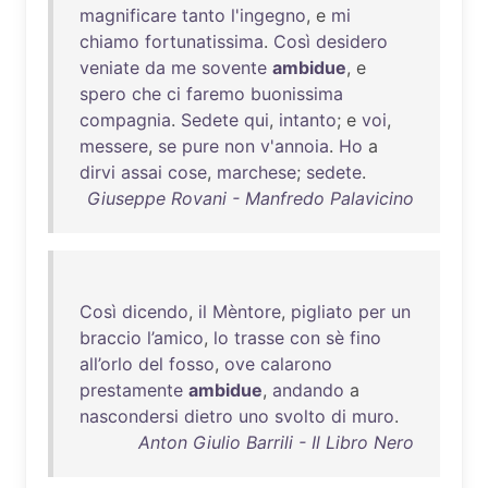
magnificare
tanto
l'ingegno
, e
mi
chiamo
fortunatissima
.
Così
desidero
veniate
da
me
sovente
ambidue
, e
spero
che
ci
faremo
buonissima
compagnia
.
Sedete
qui
,
intanto
; e
voi
,
messere
,
se
pure
non
v'annoia
.
Ho
a
dirvi
assai
cose
,
marchese
;
sedete
.
Giuseppe Rovani - Manfredo Palavicino
Così
dicendo
,
il
Mèntore
,
pigliato
per
un
braccio
l’amico
,
lo
trasse
con
sè
fino
all’orlo
del
fosso
,
ove
calarono
prestamente
ambidue
,
andando
a
nascondersi
dietro
uno
svolto
di
muro
.
Anton Giulio Barrili - Il Libro Nero