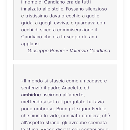
il
nome
di
Candiano
era
da
tutti
innalzato
alle
stelle
.
Fossano
silenzioso
e
tristissimo
dava
orecchio
a
quelle
grida
, a
quegli
evviva
, e
guardava
con
occhi
di
sincera
commiserazione
il
Candiano
che
era
lo
scopo
di
tanti
applausi
.
Giuseppe Rovani - Valenzia Candiano
«
Il
mondo
si
sfascia
come
un
cadavere
sentenziò
il
padre
Anacleto
;
ed
ambidue
uscirono
all'aperto
,
mettendosi
sotto
il
pergolato
tuttavia
poco
ombroso
.
Buon
pel
signor
Fedele
che
niuno
lo
vide
,
conciato
com'era
;
chè
all'aspetto
strano
,
gli
avrebbe
scemata
la
stima
. «
Ecco
diceva
egli
continuando
;