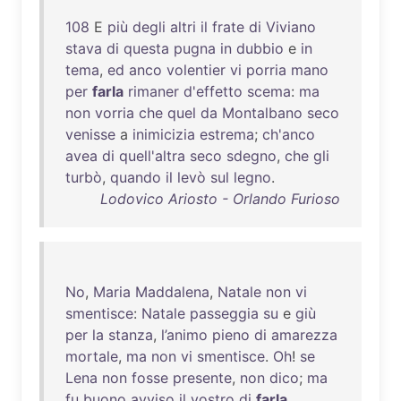
108
E
più
degli
altri
il
frate
di
Viviano
stava
di
questa
pugna
in
dubbio
e
in
tema
,
ed
anco
volentier
vi
porria
mano
per
farla
rimaner
d'effetto
scema
:
ma
non
vorria
che
quel
da
Montalbano
seco
venisse
a
inimicizia
estrema
;
ch'anco
avea
di
quell'altra
seco
sdegno
,
che
gli
turbò
,
quando
il
levò
sul
legno
.
Lodovico Ariosto - Orlando Furioso
No
,
Maria
Maddalena
,
Natale
non
vi
smentisce
:
Natale
passeggia
su
e
giù
per
la
stanza
,
l’animo
pieno
di
amarezza
mortale
,
ma
non
vi
smentisce
.
Oh
!
se
Lena
non
fosse
presente
,
non
dico
;
ma
fu
buono
avviso
il
vostro
di
farla