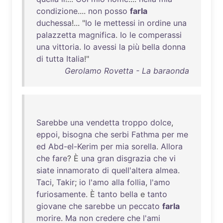
condizione
....
non
posso
farla
duchessa
!... "
Io
le
mettessi
in
ordine
una
palazzetta
magnifica
.
Io
le
comperassi
una
vittoria
.
Io
avessi
la
più
bella
donna
di
tutta
Italia
!"
Gerolamo Rovetta - La baraonda
Sarebbe
una
vendetta
troppo
dolce
,
eppoi
,
bisogna
che
serbi
Fathma
per
me
ed
Abd-el-Kerim
per
mia
sorella
.
Allora
che
fare
? È
una
gran
disgrazia
che
vi
siate
innamorato
di
quell'altera
almea
.
Taci
,
Takir
;
io
l'amo
alla
follia
,
l'amo
furiosamente
. È
tanto
bella
e
tanto
giovane
che
sarebbe
un
peccato
farla
morire
.
Ma
non
credere
che
l'ami