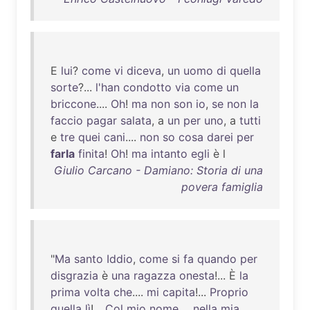
E
lui
?
come
vi
diceva
,
un
uomo
di
quella
sorte
?...
l'han
condotto
via
come
un
briccone
....
Oh
!
ma
non
son
io
,
se
non
la
faccio
pagar
salata
, a
un
per
uno
, a
tutti
e
tre
quei
cani
....
non
so
cosa
darei
per
farla
finita
!
Oh
!
ma
intanto
egli
è l
Giulio Carcano - Damiano: Storia di una
povera famiglia
"
Ma
santo
Iddio
,
come
si
fa
quando
per
disgrazia
è
una
ragazza
onesta
!... È
la
prima
volta
che
....
mi
capita
!...
Proprio
quella
lì
!...
Col
mio
nome
....
nella
mia