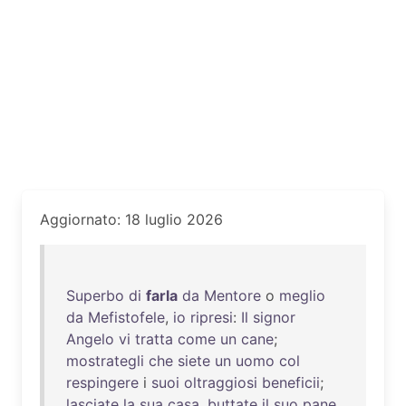
Aggiornato: 18 luglio 2026
Superbo
di
farla
da
Mentore
o
meglio
da
Mefistofele
,
io
ripresi
:
Il
signor
Angelo
vi
tratta
come
un
cane
;
mostrategli
che
siete
un
uomo
col
respingere
i
suoi
oltraggiosi
beneficii
;
lasciate
la
sua
casa
,
buttate
il
suo
pane