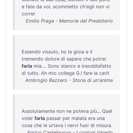
e
fate
da
voi
.
scommetto
ch'egli
non
vi
correr
Emilio Praga - Memorie del Presbiterio
Essendo
vissuto
,
ho
la
gioia
e
il
tremendo
dolore
di
sapere
che
potrei
farla
mia
....
Sono
stanco
e
insoddisfatto
di
tutto
.
Ah
mio
collega
G.!
fare
la
carit
Ambrogio Bazzero - Storia di un'anima
Assolutamente
non
ne
poteva
più
...
Quel
voler
farla
passar
per
malata
era
una
cosa
che
le
urtava
i
nervi
fuor
di
misura
.
Enrico Castelnuovo - I coniugi Varedo