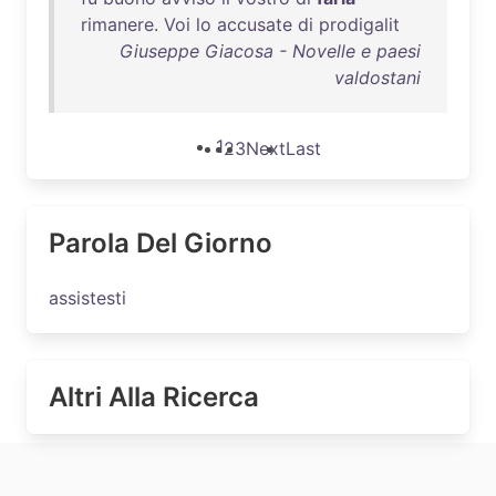
rimanere
.
Voi
lo
accusate
di
prodigalit
Giuseppe Giacosa - Novelle e paesi
valdostani
1
2
3
Next
Last
Parola Del Giorno
assistesti
Altri Alla Ricerca