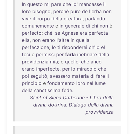
In
questo
mi
pare
che
lo
'
mancasse
il
loro
bisogno
,
perché
pure
de
l'erba
non
vive
il
corpo
della
creatura
,
parlando
comunemente
e
in
generale
di
chi
non
è
perfecto
:
ché
,
se
Agnesa
era
perfecta
ella
,
non
erano
l'altre
in
quella
perfeczione
;
Io
ti
risponderei
ch'Io
el
feci
e
permissi
per
farla
inebriare
della
providenzia
mia
; e
quelle
,
che
anco
erano
inperfecte
,
per
lo
miracolo
che
poi
seguitò
,
avessero
materia
di
fare
il
principio
e
fondamento
loro
nel
lume
della
sanctissima
fede
.
Saint of Siena Catherine - Libro della
divina dottrina: Dialogo della divina
provvidenza