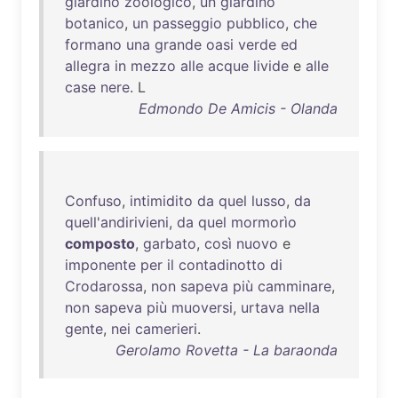
giardino
zoologico
,
un
giardino
botanico
,
un
passeggio
pubblico
,
che
formano
una
grande
oasi
verde
ed
allegra
in
mezzo
alle
acque
livide
e
alle
case
nere
. L
Edmondo De Amicis - Olanda
Confuso
,
intimidito
da
quel
lusso
,
da
quell'andirivieni
,
da
quel
mormorìo
composto
,
garbato
,
così
nuovo
e
imponente
per
il
contadinotto
di
Crodarossa
,
non
sapeva
più
camminare
,
non
sapeva
più
muoversi
,
urtava
nella
gente
,
nei
camerieri
.
Gerolamo Rovetta - La baraonda