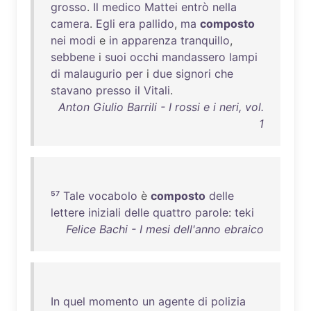
grosso
.
Il
medico
Mattei
entrò
nella
camera
.
Egli
era
pallido
,
ma
composto
nei
modi
e
in
apparenza
tranquillo
,
sebbene
i
suoi
occhi
mandassero
lampi
di
malaugurio
per
i
due
signori
che
stavano
presso
il
Vitali
.
Anton Giulio Barrili - I rossi e i neri, vol.
1
⁵⁷
Tale
vocabolo
è
composto
delle
lettere
iniziali
delle
quattro
parole
:
teki
Felice Bachi - I mesi dell'anno ebraico
In
quel
momento
un
agente
di
polizia