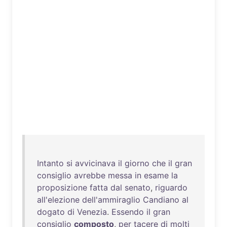
Intanto
si
avvicinava
il
giorno
che
il
gran
consiglio
avrebbe
messa
in
esame
la
proposizione
fatta
dal
senato
,
riguardo
all'elezione
dell'ammiraglio
Candiano
al
dogato
di
Venezia
.
Essendo
il
gran
consiglio
composto
,
per
tacere
di
molti