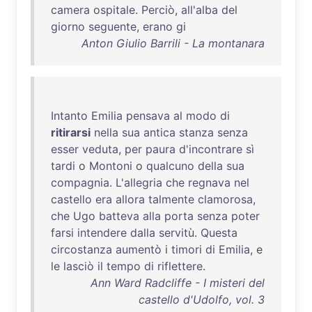
camera
ospitale
.
Perciò
,
all'alba
del
giorno
seguente
,
erano
gi
Anton Giulio Barrili - La montanara
Intanto
Emilia
pensava
al
modo
di
ritirarsi
nella
sua
antica
stanza
senza
esser
veduta
,
per
paura
d'incontrare
sì
tardi
o
Montoni
o
qualcuno
della
sua
compagnia
.
L'allegria
che
regnava
nel
castello
era
allora
talmente
clamorosa
,
che
Ugo
batteva
alla
porta
senza
poter
farsi
intendere
dalla
servitù
.
Questa
circostanza
aumentò
i
timori
di
Emilia
, e
le
lasciò
il
tempo
di
riflettere
.
Ann Ward Radcliffe - I misteri del
castello d'Udolfo, vol. 3