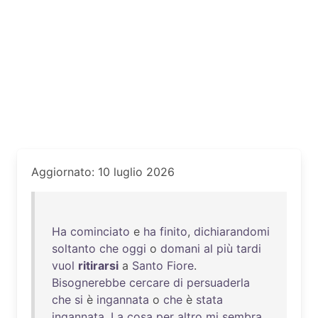
Aggiornato: 10 luglio 2026
Ha
cominciato
e
ha
finito
,
dichiarandomi
soltanto
che
oggi
o
domani
al
più
tardi
vuol
ritirarsi
a
Santo
Fiore
.
Bisognerebbe
cercare
di
persuaderla
che
si
è
ingannata
o
che
è
stata
ingannata
.
La
cosa
per
altro
mi
sembra