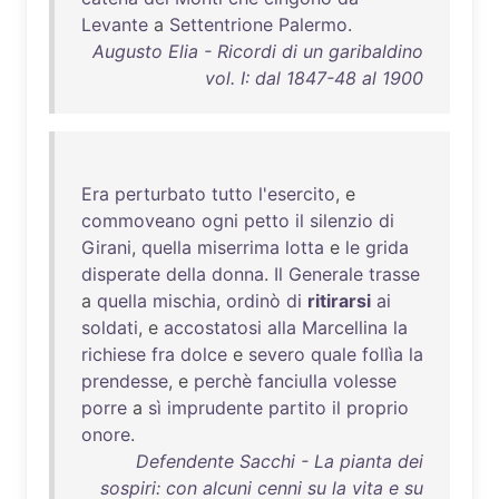
Levante
a
Settentrione
Palermo
.
Augusto Elia - Ricordi di un garibaldino
vol. I: dal 1847-48 al 1900
Era
perturbato
tutto
l'esercito
, e
commoveano
ogni
petto
il
silenzio
di
Girani
,
quella
miserrima
lotta
e
le
grida
disperate
della
donna
.
Il
Generale
trasse
a
quella
mischia
,
ordinò
di
ritirarsi
ai
soldati
, e
accostatosi
alla
Marcellina
la
richiese
fra
dolce
e
severo
quale
follìa
la
prendesse
, e
perchè
fanciulla
volesse
porre
a
sì
imprudente
partito
il
proprio
onore
.
Defendente Sacchi - La pianta dei
sospiri: con alcuni cenni su la vita e su