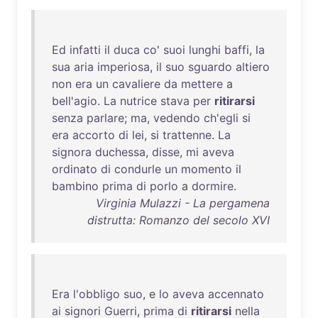
Ed
infatti
il
duca
co
'
suoi
lunghi
baffi
,
la
sua
aria
imperiosa
,
il
suo
sguardo
altiero
non
era
un
cavaliere
da
mettere
a
bell'agio
.
La
nutrice
stava
per
ritirarsi
senza
parlare
;
ma
,
vedendo
ch'egli
si
era
accorto
di
lei
,
si
trattenne
.
La
signora
duchessa
,
disse
,
mi
aveva
ordinato
di
condurle
un
momento
il
bambino
prima
di
porlo
a
dormire
.
Virginia Mulazzi - La pergamena
distrutta: Romanzo del secolo XVI
Era
l'obbligo
suo
, e
lo
aveva
accennato
ai
signori
Guerri
,
prima
di
ritirarsi
nella