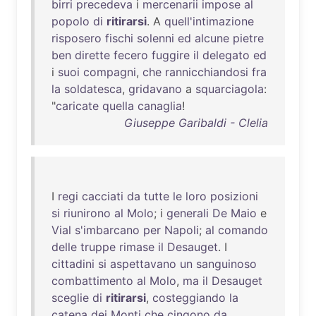
birri
precedeva
i
mercenarii
impose
al
popolo
di
ritirarsi
. A
quell'intimazione
risposero
fischi
solenni
ed
alcune
pietre
ben
dirette
fecero
fuggire
il
delegato
ed
i
suoi
compagni
,
che
rannicchiandosi
fra
la
soldatesca
,
gridavano
a
squarciagola
:
"
caricate
quella
canaglia
!
Giuseppe Garibaldi - Clelia
I
regi
cacciati
da
tutte
le
loro
posizioni
si
riunirono
al
Molo
; i
generali
De
Maio
e
Vial
s'imbarcano
per
Napoli
;
al
comando
delle
truppe
rimase
il
Desauget
. I
cittadini
si
aspettavano
un
sanguinoso
combattimento
al
Molo
,
ma
il
Desauget
sceglie
di
ritirarsi
,
costeggiando
la
catena
dei
Monti
che
cingono
da