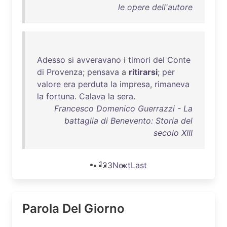
le opere dell'autore
Adesso
si
avveravano
i
timori
del
Conte
di
Provenza
;
pensava
a
ritirarsi
;
per
valore
era
perduta
la
impresa
,
rimaneva
la
fortuna
.
Calava
la
sera
.
Francesco Domenico Guerrazzi - La
battaglia di Benevento: Storia del
secolo XIII
1
2
3
Next
Last
Parola Del Giorno