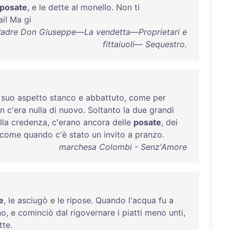
posate
, e
le
dette
al
monello
.
Non
ti
ai
!
Ma
gi
: Padre Don Giuseppe—La vendetta—Proprietari e
fittaiuoli— Sequestro.
suo
aspetto
stanco
e
abbattuto
,
come
per
n
c'era
nulla
di
nuovo
.
Soltanto
la
due
grandi
lla
credenza
,
c'erano
ancora
delle
posate
,
dei
come
quando
c'è
stato
un
invito
a
pranzo
.
marchesa Colombi - Senz'Amore
e
,
le
asciugò
e
le
ripose
.
Quando
l'acqua
fu
a
no
, e
cominciò
dal
rigovernare
i
piatti
meno
unti
,
tte
.