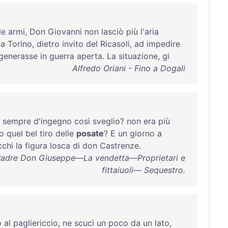
le
armi
,
Don
Giovanni
non
lasciò
più
l'aria
a
Torino
,
dietro
invito
del
Ricasoli
,
ad
impedire
generasse
in
guerra
aperta
.
La
situazione
,
gi
Alfredo Oriani - Fino a Dogali
,
sempre
d'ingegno
così
sveglio
?
non
era
più
o
quel
bel
tiro
delle
posate
? E
un
giorno
a
cchi
la
figura
losca
di
don
Castrenze
.
: Padre Don Giuseppe—La vendetta—Proprietari e
fittaiuoli— Sequestro.
ò
al
pagliericcio
,
ne
scucì
un
poco
da
un
lato
,