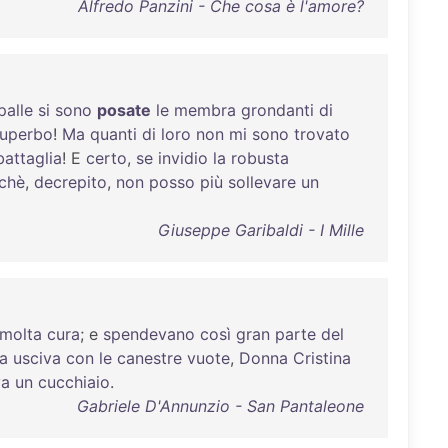
Alfredo Panzini - Che cosa è l'amore?
palle
si
sono
posate
le
membra
grondanti
di
uperbo
!
Ma
quanti
di
loro
non
mi
sono
trovato
battaglia
! E
certo
,
se
invidio
la
robusta
chè
,
decrepito
,
non
posso
più
sollevare
un
Giuseppe Garibaldi - I Mille
molta
cura
; e
spendevano
così
gran
parte
del
a
usciva
con
le
canestre
vuote
,
Donna
Cristina
va
un
cucchiaio
.
Gabriele D'Annunzio - San Pantaleone