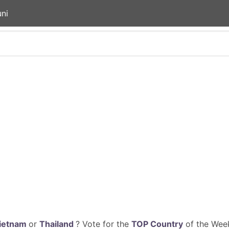
ni
ietnam
or
Thailand
? Vote for the
TOP Country
of the Week