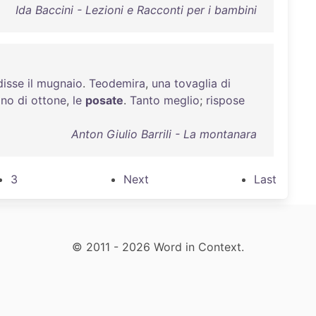
Ida Baccini - Lezioni e Racconti per i bambini
disse
il
mugnaio
.
Teodemira
,
una
tovaglia
di
ono
di
ottone
,
le
posate
.
Tanto
meglio
;
rispose
Anton Giulio Barrili - La montanara
3
Next
Last
© 2011 - 2026 Word in Context.