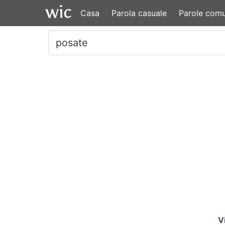
Casa
Parola casuale
Parole comu
V