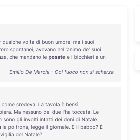
r
qualche
volta
di
buon
umore
:
ma
i
suoi
rere
spontanei
,
avevano
nell'animo
de
'
suoi
nza
,
che
mandano
le
posate
e i
bicchieri
a
un
Emilio De Marchi - Col fuoco non si scherza
,
come
credeva
.
La
tavola
è
bensì
piera
.
Ma
nessuno
dei
due
l'ha
toccata
.
Le
o
sono
gli
involti
intatti
dei
doni
di
Natale
.
u
la
poltrona
,
legge
il
giornale
. E
il
babbo
? È
ivigilia
del
Natale
?