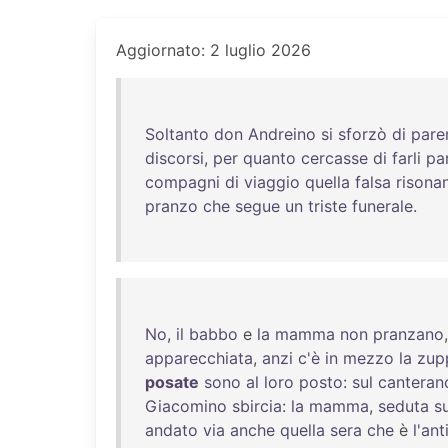
Aggiornato: 2 luglio 2026
Soltanto
don
Andreino
si
sforzò
di
pare
discorsi
,
per
quanto
cercasse
di
farli
pa
compagni
di
viaggio
quella
falsa
risona
pranzo
che
segue
un
triste
funerale
.
No
,
il
babbo
e
la
mamma
non
pranzano
apparecchiata
,
anzi
c'è
in
mezzo
la
zup
posate
sono
al
loro
posto
:
sul
canteran
Giacomino
sbircia
:
la
mamma
,
seduta
s
andato
via
anche
quella
sera
che
è
l'ant