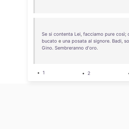
Se
si
contenta
Lei
,
facciamo
pure
così
;
bucato
e
una
posata
al
signore
.
Badi
,
s
Gino
.
Sembreranno
d'oro
.
1
2