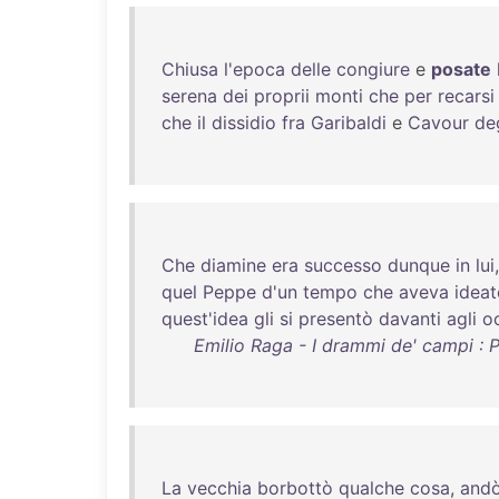
Chiusa
l'epoca
delle
congiure
e
posate
serena
dei
proprii
monti
che
per
recarsi
che
il
dissidio
fra
Garibaldi
e
Cavour
de
Che
diamine
era
successo
dunque
in
lui
quel
Peppe
d'un
tempo
che
aveva
ideat
quest'idea
gli
si
presentò
davanti
agli
o
Emilio Raga - I drammi de' campi 
La
vecchia
borbottò
qualche
cosa
,
and