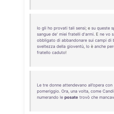
Io
gli
ho
provati
tali
sensi
; e
su
queste
s
sangue
de
'
miei
fratelli
d'armi
. E
ne
vo
s
obbligato
di
abbandonare
sui
campi
di
sveltezza
della
gioventù
,
lo
è
anche
per
fratello
caduto
!
Le
tre
donne
attendevano
all’opera
con
pomeriggio
.
Ora
,
una
volta
,
come
Candi
numerando
le
posate
trovò
che
manca