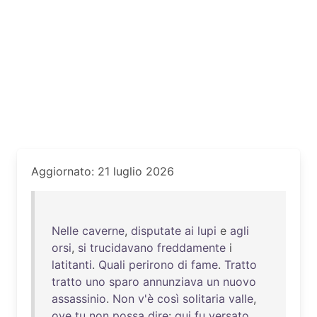
Aggiornato: 21 luglio 2026
Nelle
caverne
,
disputate
ai
lupi
e
agli
orsi
,
si
trucidavano
freddamente
i
latitanti
.
Quali
perirono
di
fame
.
Tratto
tratto
uno
sparo
annunziava
un
nuovo
assassinio
.
Non
v'è
così
solitaria
valle
,
ove
tu
non
possa
dire
:
qui
fu
versato