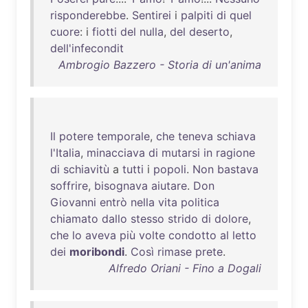
risponderebbe
.
Sentirei
i
palpiti
di
quel
cuore
: i
fiotti
del
nulla
,
del
deserto
,
dell'infecondit
Ambrogio Bazzero - Storia di un'anima
Il
potere
temporale
,
che
teneva
schiava
l'Italia
,
minacciava
di
mutarsi
in
ragione
di
schiavitù
a
tutti
i
popoli
.
Non
bastava
soffrire
,
bisognava
aiutare
.
Don
Giovanni
entrò
nella
vita
politica
chiamato
dallo
stesso
strido
di
dolore
,
che
lo
aveva
più
volte
condotto
al
letto
dei
moribondi
.
Così
rimase
prete
.
Alfredo Oriani - Fino a Dogali