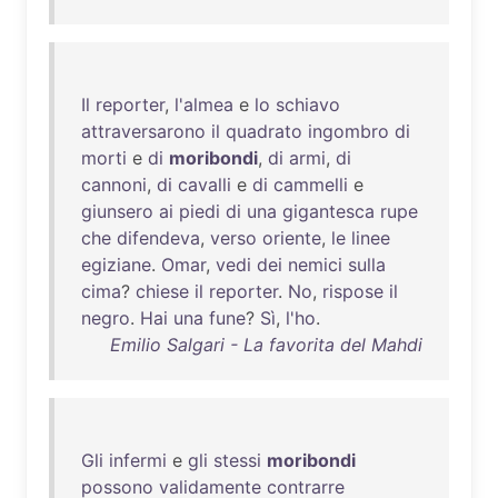
Il
reporter
,
l'almea
e
lo
schiavo
attraversarono
il
quadrato
ingombro
di
morti
e
di
moribondi
,
di
armi
,
di
cannoni
,
di
cavalli
e
di
cammelli
e
giunsero
ai
piedi
di
una
gigantesca
rupe
che
difendeva
,
verso
oriente
,
le
linee
egiziane
.
Omar
,
vedi
dei
nemici
sulla
cima
?
chiese
il
reporter
.
No
,
rispose
il
negro
.
Hai
una
fune
?
Sì
,
l'ho
.
Emilio Salgari - La favorita del Mahdi
Gli
infermi
e
gli
stessi
moribondi
possono
validamente
contrarre