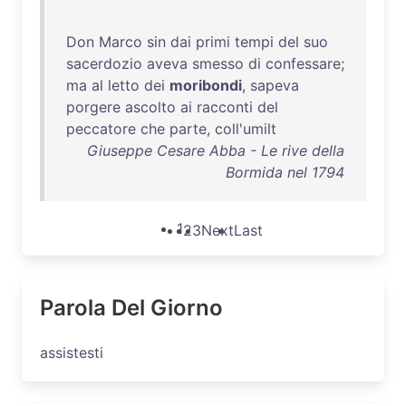
Don
Marco
sin
dai
primi
tempi
del
suo
sacerdozio
aveva
smesso
di
confessare
;
ma
al
letto
dei
moribondi
,
sapeva
porgere
ascolto
ai
racconti
del
peccatore
che
parte
,
coll'umilt
Giuseppe Cesare Abba - Le rive della
Bormida nel 1794
1
2
3
Next
Last
Parola Del Giorno
assistesti