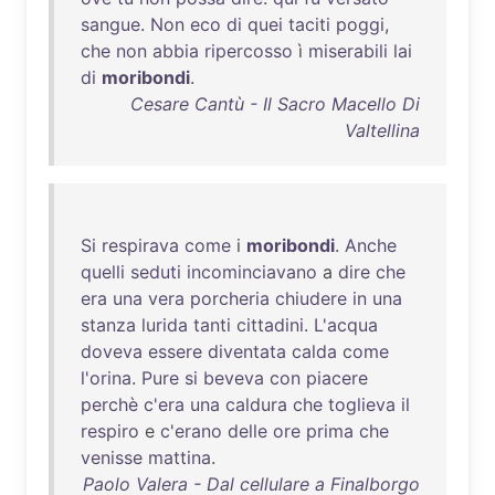
sangue
.
Non
eco
di
quei
taciti
poggi
,
che
non
abbia
ripercosso
ì
miserabili
lai
di
moribondi
.
Cesare Cantù - Il Sacro Macello Di
Valtellina
Si
respirava
come
i
moribondi
.
Anche
quelli
seduti
incominciavano
a
dire
che
era
una
vera
porcheria
chiudere
in
una
stanza
lurida
tanti
cittadini
.
L'acqua
doveva
essere
diventata
calda
come
l'orina
.
Pure
si
beveva
con
piacere
perchè
c'era
una
caldura
che
toglieva
il
respiro
e
c'erano
delle
ore
prima
che
venisse
mattina
.
Paolo Valera - Dal cellulare a Finalborgo