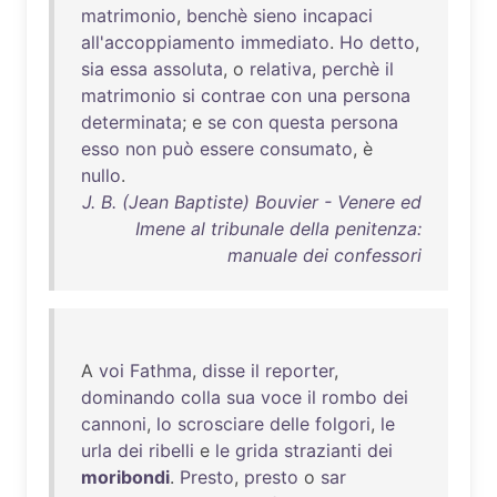
matrimonio
,
benchè
sieno
incapaci
all'accoppiamento
immediato
.
Ho
detto
,
sia
essa
assoluta
, o
relativa
,
perchè
il
matrimonio
si
contrae
con
una
persona
determinata
; e
se
con
questa
persona
esso
non
può
essere
consumato
, è
nullo
.
J. B. (Jean Baptiste) Bouvier - Venere ed
Imene al tribunale della penitenza:
manuale dei confessori
A
voi
Fathma
,
disse
il
reporter
,
dominando
colla
sua
voce
il
rombo
dei
cannoni
,
lo
scrosciare
delle
folgori
,
le
urla
dei
ribelli
e
le
grida
strazianti
dei
moribondi
.
Presto
,
presto
o
sar