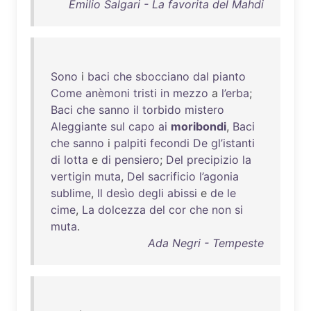
Emilio Salgari - La favorita del Mahdi
Sono
i
baci
che
sbocciano
dal
pianto
Come
anèmoni
tristi
in
mezzo
a
l’erba
;
Baci
che
sanno
il
torbido
mistero
Aleggiante
sul
capo
ai
moribondi
,
Baci
che
sanno
i
palpiti
fecondi
De
gl’istanti
di
lotta
e
di
pensiero
;
Del
precipizio
la
vertigin
muta
,
Del
sacrificio
l’agonia
sublime
,
Il
desìo
degli
abissi
e
de
le
cime
,
La
dolcezza
del
cor
che
non
si
muta
.
Ada Negri - Tempeste