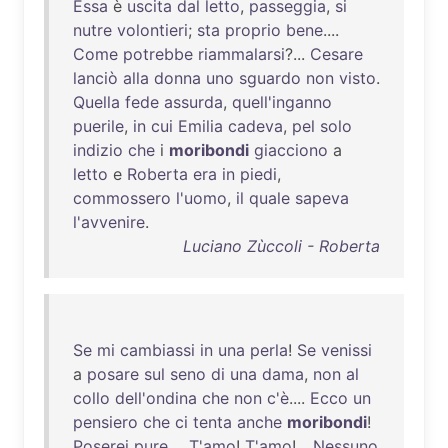
Essa
è
uscita
dal
letto
,
passeggia
,
si
nutre
volontieri
;
sta
proprio
bene
....
Come
potrebbe
riammalarsi
?...
Cesare
lanciò
alla
donna
uno
sguardo
non
visto
.
Quella
fede
assurda
,
quell'inganno
puerile
,
in
cui
Emilia
cadeva
,
pel
solo
indizio
che
i
moribondi
giacciono
a
letto
e
Roberta
era
in
piedi
,
commossero
l'uomo
,
il
quale
sapeva
l'avvenire
.
Luciano Zùccoli - Roberta
Se
mi
cambiassi
in
una
perla
!
Se
venissi
a
posare
sul
seno
di
una
dama
,
non
al
collo
dell'ondina
che
non
c'è
....
Ecco
un
pensiero
che
ci
tenta
anche
moribondi
!
Poserei
pure
....
T'amo
!
T'amo
!...
Nessuno