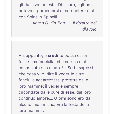
gli
riusciva
molesta
.
Di
sicuro
,
egli
non
poteva
argomentarsi
di
competere
mai
con
Spinello
Spinelli
.
Anton Giulio Barrili - Il ritratto del
diavolo
Ah
,
appunto
, e
credi
tu
possa
esser
felice
una
fanciulla
,
che
non
ha
mai
conosciuto
sua
madre
?...
Se
tu
sapessi
che
cosa
vuol
dire
il
veder
le
altre
fanciulle
accarezzate
,
protette
dalle
loro
mamme
;
il
vederle
sempre
circondate
dalle
cure
di
esse
,
dal
loro
continuo
amore
....
Giorni
sono
ero
da
alcune
mie
amiche
.
Era
la
festa
della
loro
mamma
.