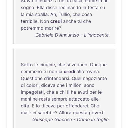
Stava
d'innanzi
a
noi
la
casa
,
come
in
un
sogno
.
Ella
disse
reclinando
la
testa
su
la
mia
spalla
:
Ah
,
Tullio
,
che
cosa
terribile
!
Non
credi
anche
tu
che
potremmo
morire
?
Gabriele D'Annunzio - L'Innocente
Sotto
le
cinghie
,
che
si
vedano
.
Dunque
nemmeno
tu
non
ci
credi
alla
rovina
.
Questione
d'intendersi
.
Quel
negoziante
di
colori
,
diceva
che
i
milioni
sono
impegolati
,
che
a
chi
li
ha
avuti
per
le
mani
ne
resta
sempre
attaccato
alle
dita
. E
lo
diceva
per
offenderci
.
Che
male
ci
sarebbe
?
Allora
questa
povert
Giuseppe Giacosa - Come le foglie