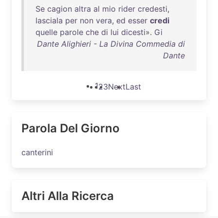
Se
cagion
altra
al
mio
rider
credesti
,
lasciala
per
non
vera
,
ed
esser
credi
quelle
parole
che
di
lui
dicesti
».
Gi
Dante Alighieri - La Divina Commedia di
Dante
1
2
3
Next
Last
Parola Del Giorno
canterini
Altri Alla Ricerca