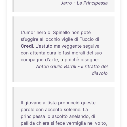
Jarro - La Principessa
L'umor
nero
di
Spinello
non
potè
sfuggire
all'occhio
vigile
di
Tuccio
di
Credi
.
L'astuto
malveggente
seguiva
con
attenta
cura
le
fasi
morali
del
suo
compagno
d'arte
, o
poichè
bisogner
Anton Giulio Barrili - Il ritratto del
diavolo
Il
giovane
artista
pronunciò
queste
parole
con
accento
solenne
.
La
principessa
lo
ascoltò
anelando
,
di
pallida
ch'era
si
fece
vermiglia
nel
volto
,