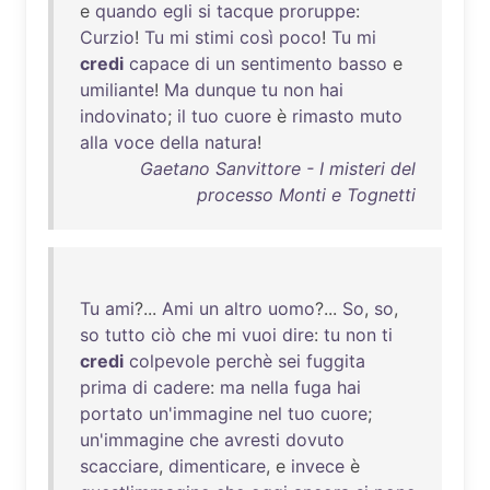
e
quando
egli
si
tacque
proruppe
:
Curzio
!
Tu
mi
stimi
così
poco
!
Tu
mi
credi
capace
di
un
sentimento
basso
e
umiliante
!
Ma
dunque
tu
non
hai
indovinato
;
il
tuo
cuore
è
rimasto
muto
alla
voce
della
natura
!
Gaetano Sanvittore - I misteri del
processo Monti e Tognetti
Tu
ami
?...
Ami
un
altro
uomo
?...
So
,
so
,
so
tutto
ciò
che
mi
vuoi
dire
:
tu
non
ti
credi
colpevole
perchè
sei
fuggita
prima
di
cadere
:
ma
nella
fuga
hai
portato
un'immagine
nel
tuo
cuore
;
un'immagine
che
avresti
dovuto
scacciare
,
dimenticare
, e
invece
è