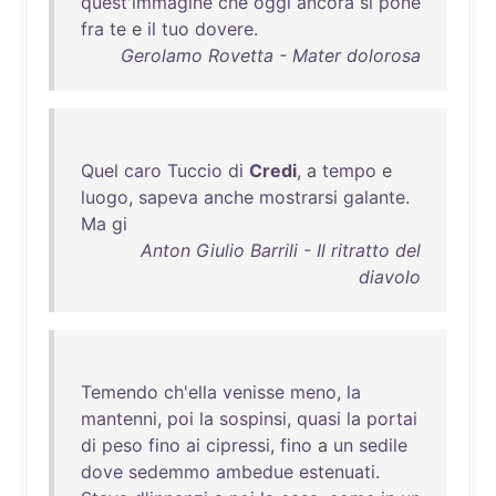
quest'immagine
che
oggi
ancora
si
pone
fra
te
e
il
tuo
dovere
.
Gerolamo Rovetta - Mater dolorosa
Quel
caro
Tuccio
di
Credi
, a
tempo
e
luogo
,
sapeva
anche
mostrarsi
galante
.
Ma
gi
Anton Giulio Barrili - Il ritratto del
diavolo
Temendo
ch'ella
venisse
meno
,
la
mantenni
,
poi
la
sospinsi
,
quasi
la
portai
di
peso
fino
ai
cipressi
,
fino
a
un
sedile
dove
sedemmo
ambedue
estenuati
.