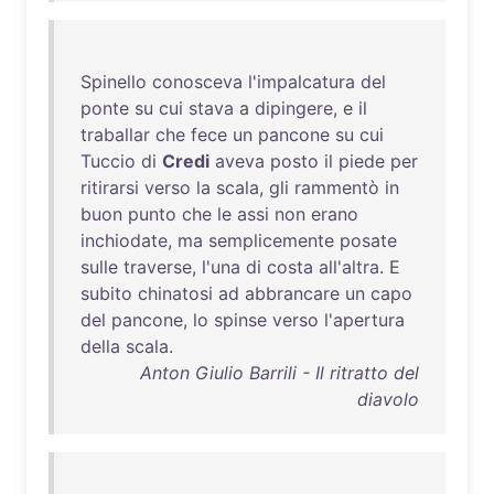
Spinello
conosceva
l'impalcatura
del
ponte
su
cui
stava
a
dipingere
, e
il
traballar
che
fece
un
pancone
su
cui
Tuccio
di
Credi
aveva
posto
il
piede
per
ritirarsi
verso
la
scala
,
gli
rammentò
in
buon
punto
che
le
assi
non
erano
inchiodate
,
ma
semplicemente
posate
sulle
traverse
,
l'una
di
costa
all'altra
. E
subito
chinatosi
ad
abbrancare
un
capo
del
pancone
,
lo
spinse
verso
l'apertura
della
scala
.
Anton Giulio Barrili - Il ritratto del
diavolo