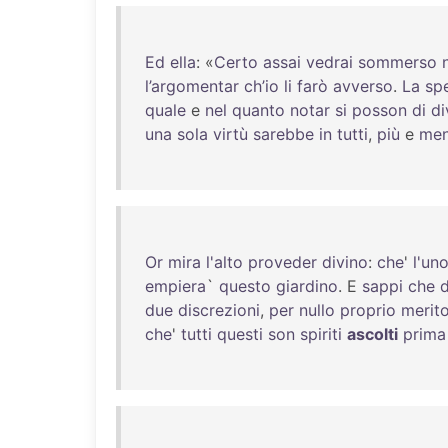
Ed
ella
: «
Certo
assai
vedrai
sommerso
l’argomentar
ch’io
li
farò
avverso
.
La
sp
quale
e
nel
quanto
notar
si
posson
di
di
una
sola
virtù
sarebbe
in
tutti
,
più
e
me
Or
mira
l'alto
proveder
divino
:
che
'
l'un
empiera
`
questo
giardino
. E
sappi
che
d
due
discrezioni
,
per
nullo
proprio
merit
che
'
tutti
questi
son
spiriti
ascolti
prima