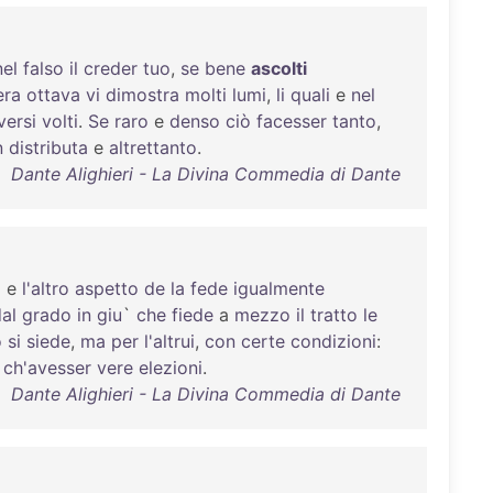
nel
falso
il
creder
tuo
,
se
bene
ascolti
era
ottava
vi
dimostra
molti
lumi
,
li
quali
e
nel
versi
volti
.
Se
raro
e
denso
ciò
facesser
tanto
,
n
distributa
e
altrettanto
.
Dante Alighieri - La Divina Commedia di Dante
o
e
l'altro
aspetto
de
la
fede
igualmente
al
grado
in
giu
`
che
fiede
a
mezzo
il
tratto
le
o
si
siede
,
ma
per
l'altrui
,
con
certe
condizioni
:
ch'avesser
vere
elezioni
.
Dante Alighieri - La Divina Commedia di Dante