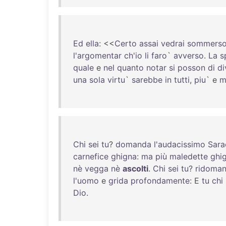
Ed
ella
: <<
Certo
assai
vedrai
sommers
l'argomentar
ch'io
li
faro
`
avverso
.
La
s
quale
e
nel
quanto
notar
si
posson
di
di
una
sola
virtu
`
sarebbe
in
tutti
,
piu
` e
m
Chi
sei
tu
?
domanda
l'audacissimo
Sara
carnefice
ghigna
:
ma
più
maledette
ghi
nè
vegga
nè
ascolti
.
Chi
sei
tu
?
ridoma
l'uomo
e
grida
profondamente
: E
tu
chi
Dio
.