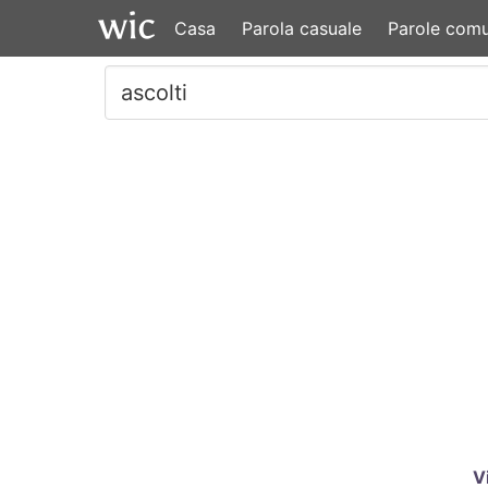
Casa
Parola casuale
Parole comu
V