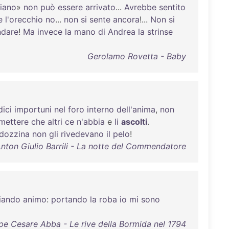
liano
»
non
può
essere
arrivato
...
Avrebbe
sentito
e
l'orecchio
no
...
non
si
sente
ancora
!...
Non
si
ndare
!
Ma
invece
la
mano
di
Andrea
la
strinse
Gerolamo Rovetta - Baby
dici
importuni
nel
foro
interno
dell'anima
,
non
mettere
che
altri
ce
n'abbia
e
li
ascolti
.
dozzina
non
gli
rivedevano
il
pelo
!
nton Giulio Barrili - La notte del Commendatore
liando
animo
:
portando
la
roba
io
mi
sono
e Cesare Abba - Le rive della Bormida nel 1794