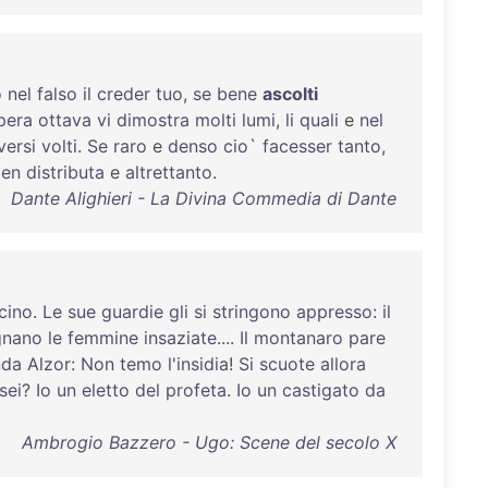
o
nel
falso
il
creder
tuo
,
se
bene
ascolti
pera
ottava
vi
dimostra
molti
lumi
,
li
quali
e
nel
versi
volti
.
Se
raro
e
denso
cio
`
facesser
tanto
,
en
distributa
e
altrettanto
.
Dante Alighieri - La Divina Commedia di Dante
cino
.
Le
sue
guardie
gli
si
stringono
appresso
:
il
gnano
le
femmine
insaziate
....
Il
montanaro
pare
nda
Alzor
:
Non
temo
l'insidia
!
Si
scuote
allora
sei
?
Io
un
eletto
del
profeta
.
Io
un
castigato
da
Ambrogio Bazzero - Ugo: Scene del secolo X