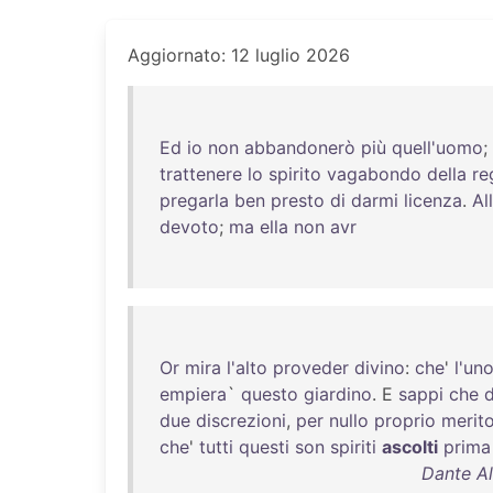
Aggiornato: 12 luglio 2026
Ed
io
non
abbandonerò
più
quell'uomo
;
trattenere
lo
spirito
vagabondo
della
re
pregarla
ben
presto
di
darmi
licenza
.
Al
devoto
;
ma
ella
non
avr
Or
mira
l'alto
proveder
divino
:
che
'
l'un
empiera
`
questo
giardino
. E
sappi
che
d
due
discrezioni
,
per
nullo
proprio
merit
che
'
tutti
questi
son
spiriti
ascolti
prima
Dante Al