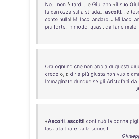
No
...
non
è
tardi
... e
Giuliano
«
il
suo
Giu
la
carrozza
sulla
strada
...
ascolti
... e
tes
sente
nulla
!
Mi
lasci
andare
!...
Mi
lasci
a
più
forte
,
in
modo
,
quasi
,
da
farle
male
.
Ora
ognuno
che
non
abbia
di
questi
giu
crede
o, a
dirla
più
giusta
non
vuole
am
Immaginate
dunque
se
gli
Aristofani
da
A
«
Ascolti
,
ascolti
!
continuò
la
donna
pig
lasciata
tirare
dalla
curiosit
Giusepp