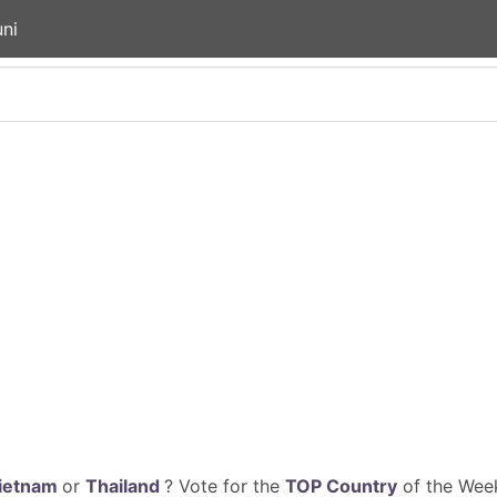
ni
ietnam
or
Thailand
? Vote for the
TOP Country
of the Week