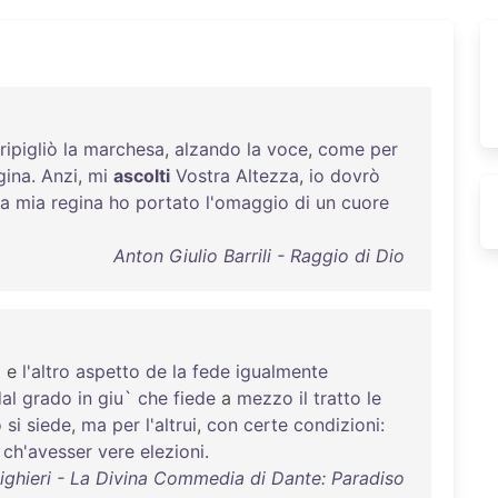
ripigliò
la
marchesa
,
alzando
la
voce
,
come
per
gina
.
Anzi
,
mi
ascolti
Vostra
Altezza
,
io
dovrò
la
mia
regina
ho
portato
l'omaggio
di
un
cuore
Anton Giulio Barrili - Raggio di Dio
o
e
l'altro
aspetto
de
la
fede
igualmente
al
grado
in
giu
`
che
fiede
a
mezzo
il
tratto
le
o
si
siede
,
ma
per
l'altrui
,
con
certe
condizioni
:
ch'avesser
vere
elezioni
.
ighieri - La Divina Commedia di Dante: Paradiso