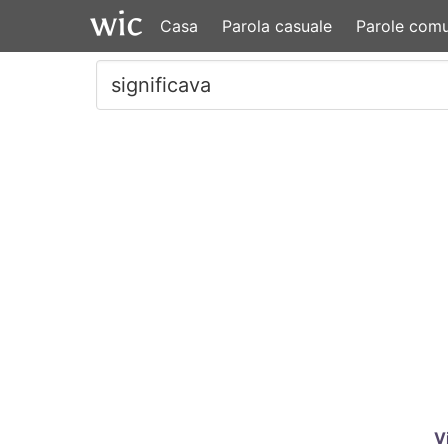
Casa
Parola casuale
Parole comu
V