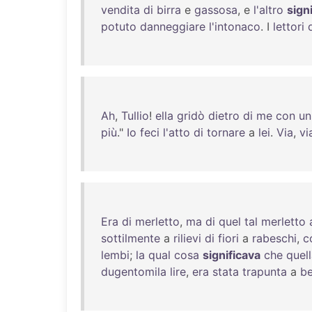
vendita
di
birra
e
gassosa
, e
l'altro
sign
potuto
danneggiare
l'intonaco
. I
lettori
Ah
,
Tullio
!
ella
gridò
dietro
di
me
con
un
più
."
Io
feci
l'atto
di
tornare
a
lei
.
Via
,
vi
Era
di
merletto
,
ma
di
quel
tal
merletto
sottilmente
a
rilievi
di
fiori
a
rabeschi
,
c
lembi
;
la
qual
cosa
significava
che
quel
dugentomila
lire
,
era
stata
trapunta
a
be