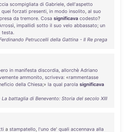
ccia
scompigliata
di
Gabriele
,
dell'aspetto
quei
forzati
presenti
,
in
modo
insolito
,
al
suo
presa
da
tremore
.
Cosa
significava
codesto
?
Arrossì
,
impallidì
sotto
il
suo
velo
abbassato
;
un
a
testa
.
Ferdinando Petruccelli della Gattina - Il Re prega
pero
in
manifesta
discordia
,
allorchè
Adriano
vemente
ammonito
,
scriveva
: «
rammentasse
neficio
della
Chiesa
;»
la
qual
parola
significava
a battaglia di Benevento: Storia del secolo XIII
tti
a
stampatello
,
l'uno
de
'
quali
accennava
alla