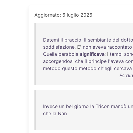
Aggiornato: 6 luglio 2026
Datemi
il
braccio
.
Il
sembiante
del
dotto
soddisfazione
. E'
non
aveva
raccontato
Quella
parabola
significava
: i
tempi
son
accorgendosi
che
il
principe
l'aveva
co
metodo
questo
metodo
ch'egli
cercava
Ferdin
Invece
un
bel
giorno
la
Tricon
mandò
u
che
la
Nan