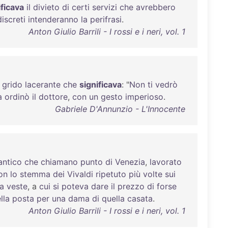
ificava
il
divieto
di
certi
servizi
che
avrebbero
discreti
intenderanno
la
perifrasi
.
Anton Giulio Barrili - I rossi e i neri, vol. 1
grido
lacerante
che
significava
: "
Non
ti
vedrò
a
ordinò
il
dottore
,
con
un
gesto
imperioso
.
Gabriele D'Annunzio - L'Innocente
antico
che
chiamano
punto
di
Venezia
,
lavorato
on
lo
stemma
dei
Vivaldi
ripetuto
più
volte
sui
la
veste
, a
cui
si
poteva
dare
il
prezzo
di
forse
lla
posta
per
una
dama
di
quella
casata
.
Anton Giulio Barrili - I rossi e i neri, vol. 1