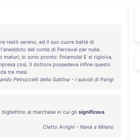
re
restò
sereno
,
ed
il
suo
cuore
battè
di
l'aneddoto
del
conte
di
Perceval
per
nulla
.
o
maturi
;
io
sono
pronto
:
finiamola
! E
si
rigioiva
,
mpresa
così
.
Il
dottore
possedeva
infine
questo
da
tre
mesi
.
ando Petruccelli della Gattina - I suicidi di Parigi
n
bigliettino
al
marchese
in
cui
gli
significava
Cletto Arrighi - Nanà a Milano