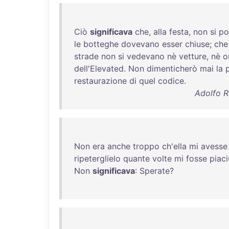
Ciò
significava
che
,
alla
festa
,
non
si
po
le
botteghe
dovevano
esser
chiuse
;
che
strade
non
si
vedevano
nè
vetture
,
nè
o
dell'Elevated
.
Non
dimenticherò
mai
la
restaurazione
di
quel
codice
.
Adolfo R
Non
era
anche
troppo
ch'ella
mi
avesse
ripeterglielo
quante
volte
mi
fosse
piac
Non
significava
:
Sperate
?