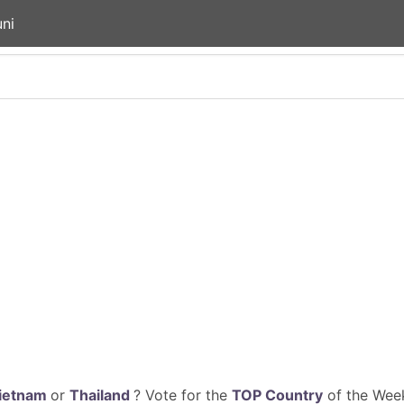
ni
ietnam
or
Thailand
? Vote for the
TOP Country
of the Week