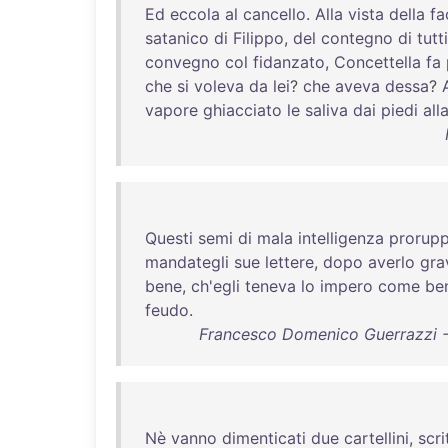
Ed
eccola
al
cancello
.
Alla
vista
della
fa
satanico
di
Filippo
,
del
contegno
di
tutti
convegno
col
fidanzato
,
Concettella
fa
che
si
voleva
da
lei
?
che
aveva
dessa
?
vapore
ghiacciato
le
saliva
dai
piedi
all
Questi
semi
di
mala
intelligenza
prorup
mandategli
sue
lettere
,
dopo
averlo
gra
bene
,
ch'egli
teneva
lo
impero
come
be
feudo
.
Francesco Domenico Guerrazzi - L
Nè
vanno
dimenticati
due
cartellini
,
scri