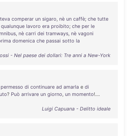
teva
comperar
un
sigaro
,
nè
un
caffè
;
che
tutte
qualunque
lavoro
era
proibito
;
che
per
le
mnibus
,
nè
carri
dei
tramways
,
nè
vagoni
prima
domenica
che
passai
sotto
la
ossi - Nel paese dei dollari: Tre anni a New-York
permesso
di
continuare
ad
amarla
e
di
iuto
?
Può
arrivare
un
giorno
,
un
momento
!....
Luigi Capuana - Delitto ideale