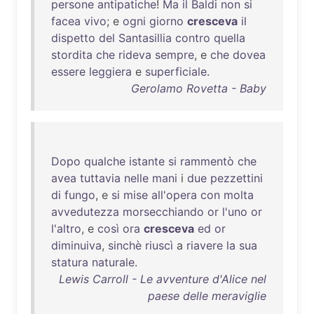
persone
antipatiche
!
Ma
il
Baldi
non
si
facea
vivo
; e
ogni
giorno
cresceva
il
dispetto
del
Santasillia
contro
quella
stordita
che
rideva
sempre
, e
che
dovea
essere
leggiera
e
superficiale
.
Gerolamo Rovetta - Baby
Dopo
qualche
istante
si
rammentò
che
avea
tuttavia
nelle
mani
i
due
pezzettini
di
fungo
, e
si
mise
all'opera
con
molta
avvedutezza
morsecchiando
or
l'uno
or
l'altro
, e
così
ora
cresceva
ed
or
diminuiva
,
sinchè
riuscì
a
riavere
la
sua
statura
naturale
.
Lewis Carroll - Le avventure d'Alice nel
paese delle meraviglie