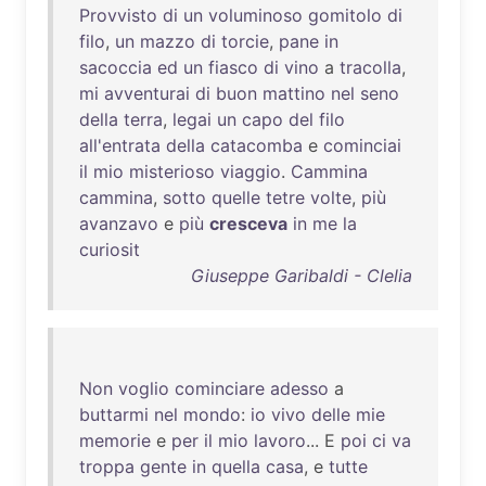
Provvisto
di
un
voluminoso
gomitolo
di
filo
,
un
mazzo
di
torcie
,
pane
in
sacoccia
ed
un
fiasco
di
vino
a
tracolla
,
mi
avventurai
di
buon
mattino
nel
seno
della
terra
,
legai
un
capo
del
filo
all'entrata
della
catacomba
e
cominciai
il
mio
misterioso
viaggio
.
Cammina
cammina
,
sotto
quelle
tetre
volte
,
più
avanzavo
e
più
cresceva
in
me
la
curiosit
Giuseppe Garibaldi - Clelia
Non
voglio
cominciare
adesso
a
buttarmi
nel
mondo
:
io
vivo
delle
mie
memorie
e
per
il
mio
lavoro
... E
poi
ci
va
troppa
gente
in
quella
casa
, e
tutte