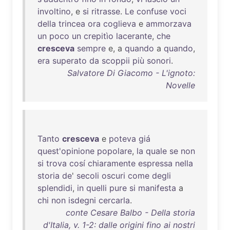
involtino
, e
si
ritrasse
.
Le
confuse
voci
della
trincea
ora
coglieva
e
ammorzava
un
poco
un
crepitìo
lacerante
,
che
cresceva
sempre
e, a
quando
a
quando
,
era
superato
da
scoppii
più
sonori
.
Salvatore Di Giacomo - L'ignoto:
Novelle
Tanto
cresceva
e
poteva
giá
quest'opinione
popolare
,
la
quale
se
non
si
trova
cosí
chiaramente
espressa
nella
storia
de
'
secoli
oscuri
come
degli
splendidi
,
in
quelli
pure
si
manifesta
a
chi
non
isdegni
cercarla
.
conte Cesare Balbo - Della storia
d'Italia, v. 1-2: dalle origini fino ai nostri