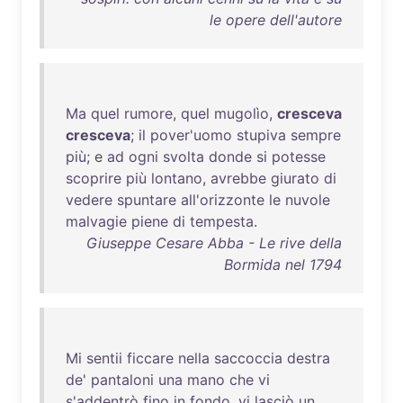
le opere dell'autore
Ma
quel
rumore
,
quel
mugolìo
,
cresceva
cresceva
;
il
pover'uomo
stupiva
sempre
più
; e
ad
ogni
svolta
donde
si
potesse
scoprire
più
lontano
,
avrebbe
giurato
di
vedere
spuntare
all'orizzonte
le
nuvole
malvagie
piene
di
tempesta
.
Giuseppe Cesare Abba - Le rive della
Bormida nel 1794
Mi
sentii
ficcare
nella
saccoccia
destra
de
'
pantaloni
una
mano
che
vi
s'addentrò
fino
in
fondo
,
vi
lasciò
un