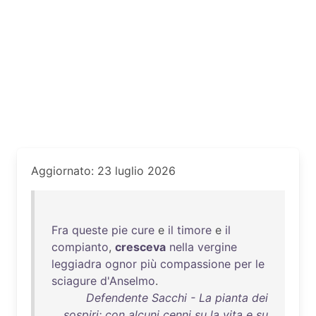
Aggiornato: 23 luglio 2026
Fra
queste
pie
cure
e
il
timore
e
il
compianto
,
cresceva
nella
vergine
leggiadra
ognor
più
compassione
per
le
sciagure
d'Anselmo
.
Defendente Sacchi - La pianta dei
sospiri: con alcuni cenni su la vita e su