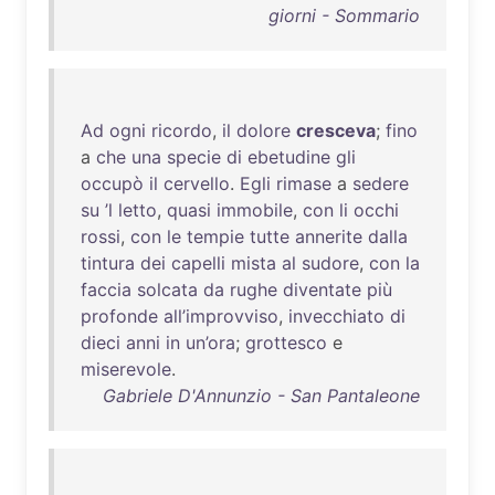
giorni - Sommario
Ad
ogni
ricordo
,
il
dolore
cresceva
;
fino
a
che
una
specie
di
ebetudine
gli
occupò
il
cervello
.
Egli
rimase
a
sedere
su
’l
letto
,
quasi
immobile
,
con
li
occhi
rossi
,
con
le
tempie
tutte
annerite
dalla
tintura
dei
capelli
mista
al
sudore
,
con
la
faccia
solcata
da
rughe
diventate
più
profonde
all’improvviso
,
invecchiato
di
dieci
anni
in
un’ora
;
grottesco
e
miserevole
.
Gabriele D'Annunzio - San Pantaleone