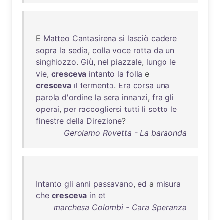
E
Matteo
Cantasirena
si
lasciò
cadere
sopra
la
sedia
,
colla
voce
rotta
da
un
singhiozzo
.
Giù
,
nel
piazzale
,
lungo
le
vie
,
cresceva
intanto
la
folla
e
cresceva
il
fermento
.
Era
corsa
una
parola
d'ordine
la
sera
innanzi
,
fra
gli
operai
,
per
raccogliersi
tutti
lì
sotto
le
finestre
della
Direzione
?
Gerolamo Rovetta - La baraonda
Intanto
gli
anni
passavano
,
ed
a
misura
che
cresceva
in
et
marchesa Colombi - Cara Speranza