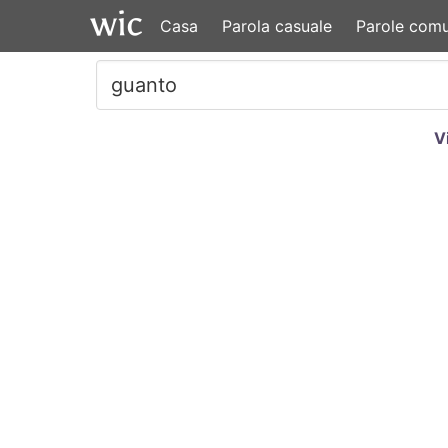
Casa
Parola casuale
Parole comu
V