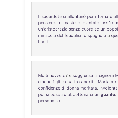
Il
sacerdote
si
allontanò
per
ritornare
al
pensieroso
il
castello
,
piantato
lassù
qu
un'aristocrazia
senza
cuore
ad
un
popo
minaccia
del
feudalismo
spagnolo
a
que
libert
Molti
nevvero
? e
soggiunse
la
signora
M
cinque
figli
e
quattro
aborti
...
Marta
arr
confidenze
di
donna
maritata
.
Involont
poi
si
pose
ad
abbottonarsi
un
guanto
.
personcina
.