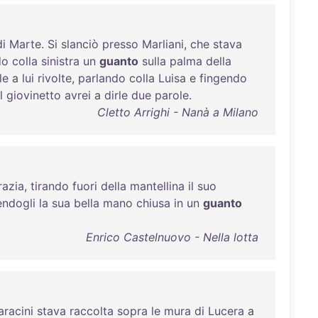
di
Marte
.
Si
slanciò
presso
Marliani
,
che
stava
do
colla
sinistra
un
guanto
sulla
palma
della
le
a
lui
rivolte
,
parlando
colla
Luisa
e
fingendo
l
giovinetto
avrei
a
dirle
due
parole
.
Cletto Arrighi - Nanà a Milano
razia
,
tirando
fuori
della
mantellina
il
suo
endogli
la
sua
bella
mano
chiusa
in
un
guanto
Enrico Castelnuovo - Nella lotta
aracini
stava
raccolta
sopra
le
mura
di
Lucera
a