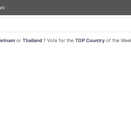
ni
ietnam
or
Thailand
? Vote for the
TOP Country
of the Week