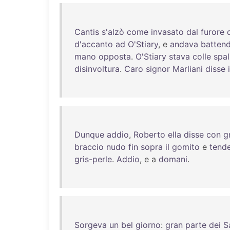
Cantis
s'alzò
come
invasato
dal
furore
d'accanto
ad
O'Stiary
, e
andava
batten
mano
opposta
.
O'Stiary
stava
colle
spal
disinvoltura
.
Caro
signor
Marliani
disse
i
Dunque
addio
,
Roberto
ella
disse
con
g
braccio
nudo
fin
sopra
il
gomito
e
tend
gris-perle
.
Addio
, e a
domani
.
Sorgeva
un
bel
giorno
:
gran
parte
dei
S