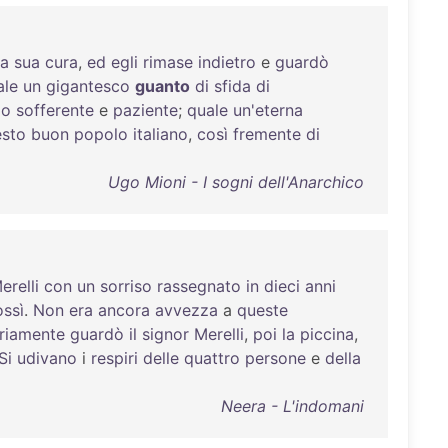
la
sua
cura
,
ed
egli
rimase
indietro
e
guardò
ale
un
gigantesco
guanto
di
sfida
di
lo
sofferente
e
paziente
;
quale
un'eterna
sto
buon
popolo
italiano
,
così
fremente
di
Ugo Mioni - I sogni dell'Anarchico
erelli
con
un
sorriso
rassegnato
in
dieci
anni
ossì
.
Non
era
ancora
avvezza
a
queste
ariamente
guardò
il
signor
Merelli
,
poi
la
piccina
,
Si
udivano
i
respiri
delle
quattro
persone
e
della
Neera - L'indomani