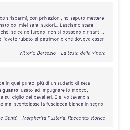
con
risparmî
,
con
privazioni
,
ho
saputo
mettere
nato
co
'
miei
santi
sudori
...
Lasciamo
stare
i
,
chè
,
se
ce
ne
furono
,
non
si
possono
dir
santi
...
e
l'avete
rubato
al
patrimonio
che
doveva
esser
Vittorio Bersezio - La testa della vipera
de
in
quel
punto
,
più
di
un
sudario
di
seta
n
guanto
,
usato
ad
impugnare
lo
stocco
,
va
sul
ciglio
dei
cavalieri
. E
si
voltavano
a
se
mai
sventolasse
la
fusciacca
bianca
in
segno
e Cantù - Margherita Pusterla: Racconto storico