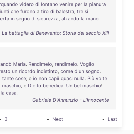
orquando
videro
di
lontano
venire
per
la
pianura
iunti
che
furono
a
tiro
di
balestra
,
tre
si
erta
in
segno
di
sicurezza
,
alzando
la
mano
a battaglia di Benevento: Storia del secolo XIII
andò
Maria
.
Rendimelo
,
rendimelo
.
Voglio
resto
un
ricordo
indistinto
,
come
d'un
sogno
.
i
tante
cose
; e
io
non
capii
quasi
nulla
.
Più
volte
l
maschio
, e
Dio
lo
benedica
!
Un
bel
maschio
!
la
casa
.
Gabriele D'Annunzio - L'Innocente
3
Next
Last