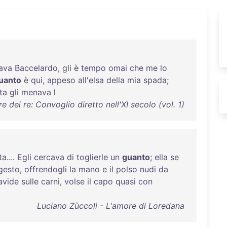
ava
Baccelardo
,
gli
è
tempo
omai
che
me
lo
uanto
è
qui
,
appeso
all'elsa
della
mia
spada
;
ta
gli
menava
l
re dei re: Convoglio diretto nell'XI secolo (vol. 1)
ta
....
Egli
cercava
di
toglierle
un
guanto
;
ella
se
gesto
,
offrendogli
la
mano
e
il
polso
nudi
da
avide
sulle
carni
,
volse
il
capo
quasi
con
Luciano Zùccoli - L'amore di Loredana