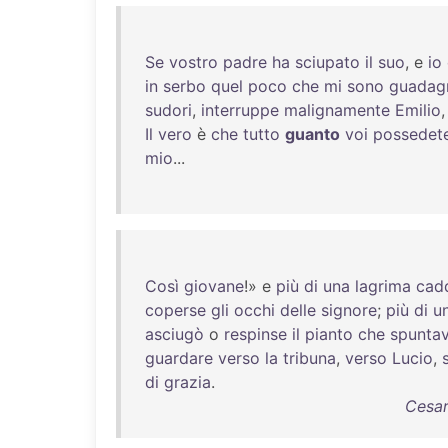
Se
vostro
padre
ha
sciupato
il
suo
, e
io
in
serbo
quel
poco
che
mi
sono
guadag
sudori
,
interruppe
malignamente
Emilio
Il
vero
è
che
tutto
guanto
voi
possedet
mio
...
Così
giovane
!» e
più
di
una
lagrima
cad
coperse
gli
occhi
delle
signore
;
più
di
u
asciugò
o
respinse
il
pianto
che
spunta
guardare
verso
la
tribuna
,
verso
Lucio
,
di
grazia
.
Cesar