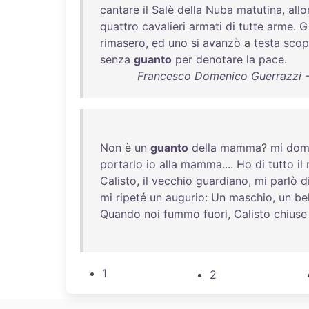
cantare
il
Salè
della
Nuba
matutina
,
all
quattro
cavalieri
armati
di
tutte
arme
.
G
rimasero
,
ed
uno
si
avanzò
a
testa
scop
senza
guanto
per
denotare
la
pace
.
Francesco Domenico Guerrazzi - L
Non
è
un
guanto
della
mamma
?
mi
dom
portarlo
io
alla
mamma
....
Ho
di
tutto
il
Calisto
,
il
vecchio
guardiano
,
mi
parlò
d
mi
ripeté
un
augurio
:
Un
maschio
,
un
be
Quando
noi
fummo
fuori
,
Calisto
chiuse
1
2