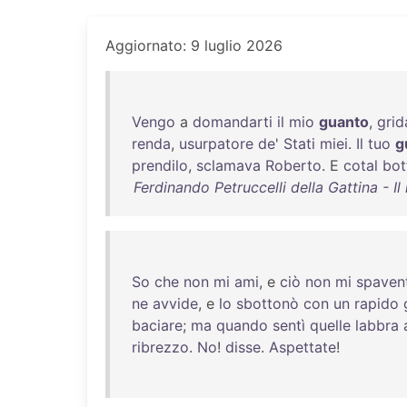
Aggiornato: 9 luglio 2026
Vengo
a
domandarti
il
mio
guanto
,
grid
renda
,
usurpatore
de
'
Stati
miei
.
Il
tuo
g
prendilo
,
sclamava
Roberto
. E
cotal
bot
Ferdinando Petruccelli della Gattina - Il 
So
che
non
mi
ami
, e
ciò
non
mi
spaven
ne
avvide
, e
lo
sbottonò
con
un
rapido
baciare
;
ma
quando
sentì
quelle
labbra
ribrezzo
.
No
!
disse
.
Aspettate
!